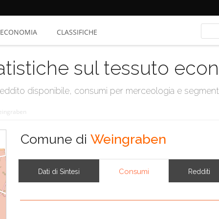
ECONOMIA
CLASSIFICHE
atistiche sul tessuto ec
, reddito disponibile, consumi per merceologia e segmen
ingraben
Comune di
Weingraben
Consumi
Dati di Sintesi
Redditi