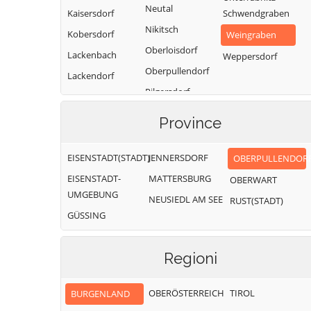
Neutal
Kaisersdorf
Schwendgraben
Nikitsch
Kobersdorf
Weingraben
Oberloisdorf
Lackenbach
Weppersdorf
Oberpullendorf
Lackendorf
Pilgersdorf
Lockenhaus
Piringsdorf
Province
EISENSTADT(STADT)
JENNERSDORF
OBERPULLENDOR
EISENSTADT-
MATTERSBURG
OBERWART
UMGEBUNG
NEUSIEDL AM SEE
RUST(STADT)
GÜSSING
Regioni
OBERÖSTERREICH
TIROL
BURGENLAND