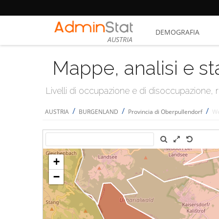
DEMOGRAFIA
AUSTRIA
Mappe, analisi e st
Livelli di occupazione e di disoccupazione
/
/
/
AUSTRIA
BURGENLAND
Provincia di Oberpullendorf
We