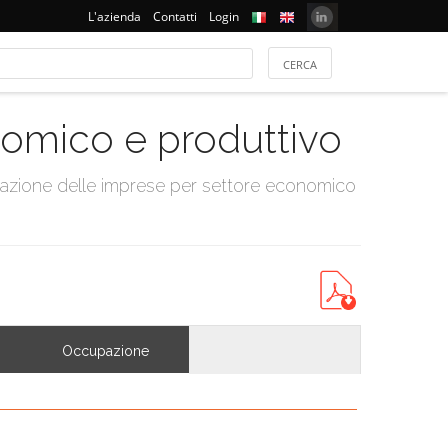
L'azienda
Contatti
Login
onomico e produttivo
tazione delle imprese per settore economico
Occupazione