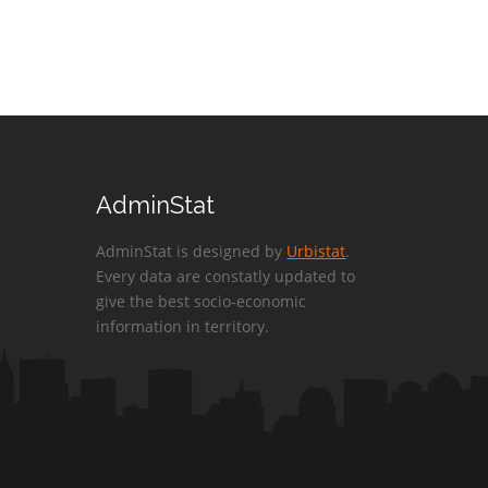
AdminStat
AdminStat is designed by
Urbistat
.
Every data are constatly updated to
give the best socio-economic
information in territory.