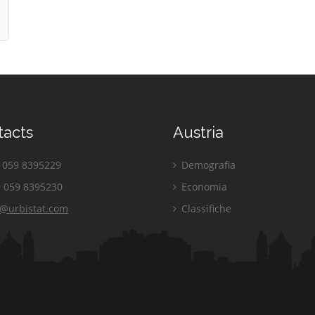
tacts
Austria
059 8395229
Demografia
 059 8395230
Economia
o@urbistat.com
Classifiche