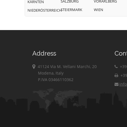
SALZBURG
VORARLBERG
KÄRNTEN
STEIERMARK
WIEN
NIEDERÖSTERREICH
Address
Con
41124 Via M. Vellani Marchi, 20
+39 
Modena, Italy
+39
P.IVA 03466110362
inf