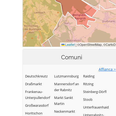
Comuni
Affianca 
Deutschkreutz
Lutzmannsburg
Raiding
Draßmarkt
Mannersdorf an
Ritzing
der Rabnitz
Frankenau-
Steinberg-Dörfl
Unterpullendorf
Markt Sankt
Stoob
Martin
Großwarasdorf
Unterfrauenhaid
Neckenmarkt
Horitschon
Unterrabnitz-