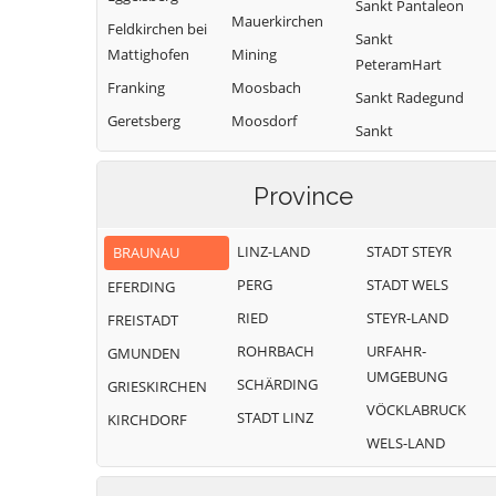
Sankt Pantaleon
Mauerkirchen
Feldkirchen bei
Sankt
Mattighofen
Mining
PeteramHart
Franking
Moosbach
Sankt Radegund
Geretsberg
Moosdorf
Sankt
Gilgenberg am
Munderfing
VeitimInnkreis
Weilhart
Neukirchen an
SanktJohann am
Province
Haigermoos
der Enknach
Walde
Handenberg
Ostermiething
Schalchen
LINZ-LAND
STADT STEYR
BRAUNAU
Helpfau-
Palting
Schwand im
PERG
STADT WELS
EFERDING
Uttendorf
Innkreis
Perwang am
RIED
STEYR-LAND
FREISTADT
Hochburg-Ach
Grabensee
Tarsdorf
ROHRBACH
URFAHR-
GMUNDEN
Höhnhart
Pfaffstätt
Treubach
UMGEBUNG
SCHÄRDING
GRIESKIRCHEN
Jeging
Pischelsdorf am
Überackern
VÖCKLABRUCK
STADT LINZ
KIRCHDORF
Engelbach
Weng im Innkreis
WELS-LAND