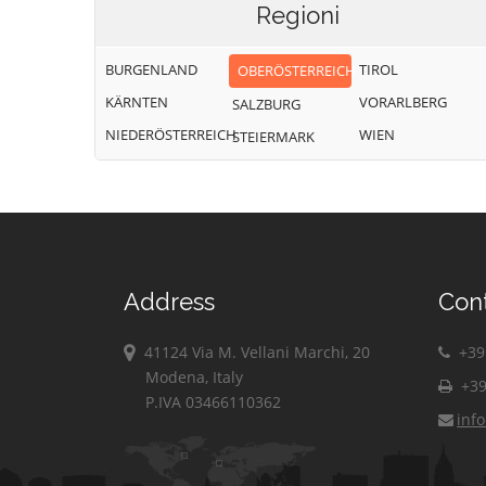
Regioni
BURGENLAND
TIROL
OBERÖSTERREICH
KÄRNTEN
VORARLBERG
SALZBURG
NIEDERÖSTERREICH
WIEN
STEIERMARK
Address
Con
41124 Via M. Vellani Marchi, 20
+39 
Modena, Italy
+39
P.IVA 03466110362
inf