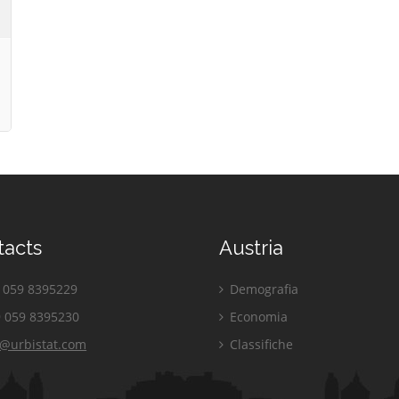
tacts
Austria
059 8395229
Demografia
 059 8395230
Economia
o@urbistat.com
Classifiche