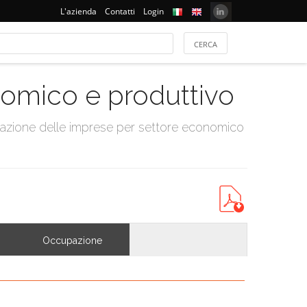
L'azienda
Contatti
Login
onomico e produttivo
tazione delle imprese per settore economico
Occupazione