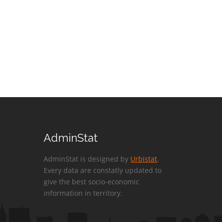
AdminStat
AdminStat is designed by
Urbistat
.
Every data are constatly updated to
give the best socio-economic
information in territory.