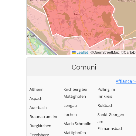
Comuni
Affianca 
Altheim
Kirchberg bei
Polling im
Mattighofen
Innkreis
Aspach
Lengau
Roßbach
Auerbach
Lochen
Sankt Georgen
Braunau am Inn
am
Maria Schmolln
Burgkirchen
Fillmannsbach
Mattighofen
Eggelsberg