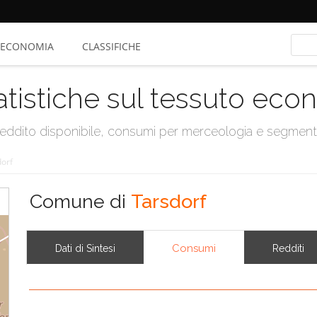
ECONOMIA
CLASSIFICHE
atistiche sul tessuto ec
, reddito disponibile, consumi per merceologia e segmen
orf
Comune di
Tarsdorf
Consumi
Dati di Sintesi
Redditi