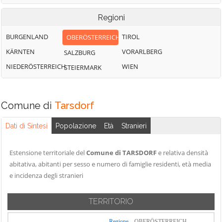
Weng im Innkreis
Regioni
BURGENLAND
TIROL
OBERÖSTERREICH
KÄRNTEN
VORARLBERG
SALZBURG
NIEDERÖSTERREICH
WIEN
STEIERMARK
Comune di
Tarsdorf
Dati di Sintesi
Popolazione
Età
Stranieri
Estensione territoriale del
Comune di TARSDORF
e relativa densità
abitativa, abitanti per sesso e numero di famiglie residenti, età media
e incidenza degli stranieri
TERRITORIO
Regione
OBERÖSTERREICH