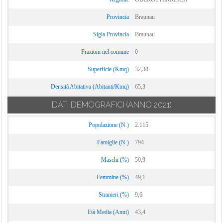
Provincia
Braunau
Sigla Provincia
Braunau
Frazioni nel comune
0
Superficie (Kmq)
32,38
Densità Abitativa (Abitanti/Kmq)
65,3
DATI DEMOGRAFICI
(ANNO 2021)
Popolazione (N.)
2.115
Famiglie (N.)
794
Maschi (%)
50,9
Femmine (%)
49,1
Stranieri (%)
9,6
Età Media (Anni)
43,4