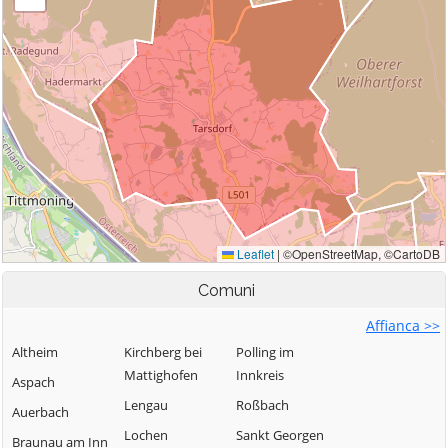
Comuni
Affianca >>
Altheim
Kirchberg bei
Polling im
Mattighofen
Innkreis
Aspach
Lengau
Roßbach
Auerbach
Lochen
Sankt Georgen
Braunau am Inn