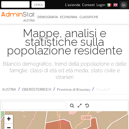
L'azienda
Contatti
Login
DEMOGRAFIA
ECONOMIA
CLASSIFICHE
AUSTRIA
Mappe, analisi e
statistiche sulla
popolazione residente
Bilancio demografico, trend della popolazione e delle
famiglie, classi di età ed età media, stato civile e
stranieri
/
/
/
AUSTRIA
OBERÖSTERREICH
Provincia di Braunau
Tarsdorf