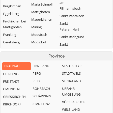
am
Maria Schmolln
Burgkirchen
Fillmannsbach
Mattighofen
Eggelsberg
Sankt Pantaleon
Mauerkirchen
Feldkirchen bei
Sankt
Mattighofen
Mining
PeteramHart
Franking
Moosbach
Sankt Radegund
Geretsberg
Moosdorf
Sankt
Gilgenberg am
Munderfing
VeitimInnkreis
Weilhart
Province
Neukirchen an
SanktJohann am
Haigermoos
der Enknach
Walde
LINZ-LAND
STADT STEYR
BRAUNAU
Handenberg
Ostermiething
Schalchen
PERG
STADT WELS
EFERDING
Helpfau-
Palting
Schwand im
RIED
STEYR-LAND
FREISTADT
Uttendorf
Innkreis
Perwang am
ROHRBACH
URFAHR-
GMUNDEN
Hochburg-Ach
Grabensee
Tarsdorf
UMGEBUNG
SCHÄRDING
GRIESKIRCHEN
Höhnhart
Pfaffstätt
Treubach
VÖCKLABRUCK
STADT LINZ
KIRCHDORF
Jeging
Pischelsdorf am
Überackern
WELS-LAND
Engelbach