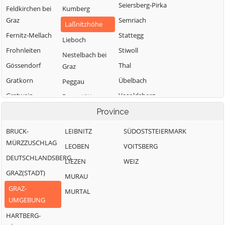
Seiersberg-Pirka
Feldkirchen bei
Kumberg
Graz
Semriach
Laßnitzhöhe
Fernitz-Mellach
Stattegg
Lieboch
Frohnleiten
Stiwoll
Nestelbach bei
Gössendorf
Thal
Graz
Gratkorn
Übelbach
Peggau
Gratwein-
Vasoldsberg
Premstätten
Straßengel
Weinitzen
Raaba-Grambach
Province
Hart bei Graz
Werndorf
Sankt
BRUCK-
LEIBNITZ
SÜDOSTSTEIERMARK
Haselsdorf-
Bartholomä
Wundschuh
MÜRZZUSCHLAG
LEOBEN
VOITSBERG
Tobelbad
Sankt Marein bei
DEUTSCHLANDSBERG
LIEZEN
WEIZ
Hausmannstätten
Graz
GRAZ(STADT)
MURAU
GRAZ-
MURTAL
UMGEBUNG
HARTBERG-