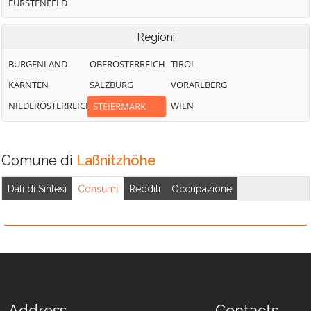
FÜRSTENFELD
Regioni
BURGENLAND
OBERÖSTERREICH
TIROL
KÄRNTEN
SALZBURG
VORARLBERG
NIEDERÖSTERREICH
WIEN
STEIERMARK
Comune di
Laßnitzhöhe
Dati di Sintesi
Consumi
Redditi
Occupazione
Address
Contacts