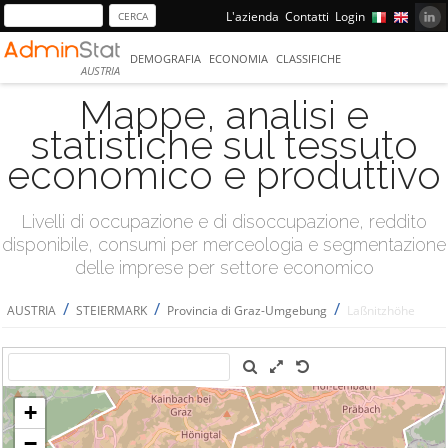
L'azienda
Contatti
Login
DEMOGRAFIA
ECONOMIA
CLASSIFICHE
AUSTRIA
Mappe, analisi e
statistiche sul tessuto
economico e produttivo
Livelli di occupazione e di disoccupazione, reddito
disponibile, consumi per merceologia e segmentazione
delle imprese per settore economico
/
/
/
AUSTRIA
STEIERMARK
Provincia di Graz-Umgebung
Laßnitzhöhe