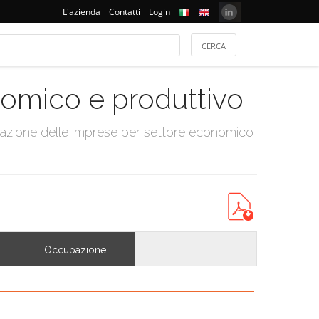
L'azienda
Contatti
Login
onomico e produttivo
tazione delle imprese per settore economico
Occupazione