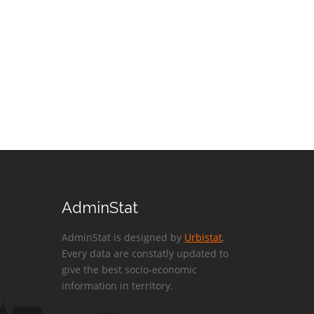
AdminStat
AdminStat is designed by
Urbistat
.
Every data are constatly updated to
give the best socio-economic
information in territory.