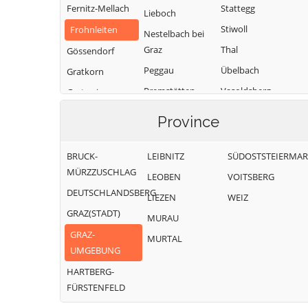
Fernitz-Mellach
Stattegg
Lieboch
Stiwoll
Frohnleiten
Nestelbach bei
Graz
Thal
Gössendorf
Peggau
Übelbach
Gratkorn
Premstätten
Vasoldsberg
Gratwein-
Straßengel
Raaba-Grambach
Weinitzen
Province
Hart bei Graz
Sankt
Werndorf
Bartholomä
Haselsdorf-
Wundschuh
BRUCK-
LEIBNITZ
SÜDOSTSTEIERMA
Tobelbad
Sankt Marein bei
MÜRZZUSCHLAG
LEOBEN
VOITSBERG
Graz
Hausmannstätten
DEUTSCHLANDSBERG
LIEZEN
WEIZ
GRAZ(STADT)
MURAU
GRAZ-
MURTAL
UMGEBUNG
HARTBERG-
FÜRSTENFELD