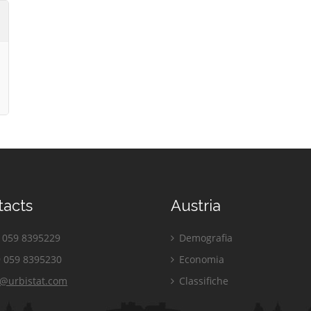
tacts
Austria
059 8395229
Demografia
 059 8395230
Economia
o@urbistat.com
Classifiche