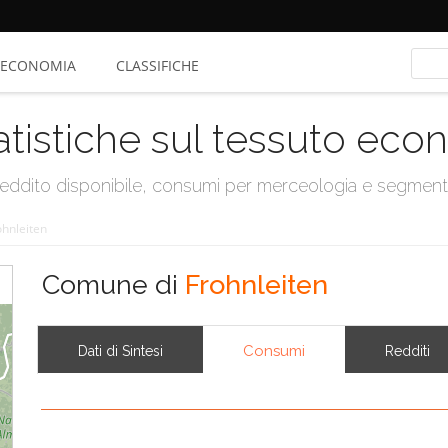
ECONOMIA
CLASSIFICHE
atistiche sul tessuto ec
, reddito disponibile, consumi per merceologia e segmen
ohnleiten
Comune di
Frohnleiten
Consumi
Dati di Sintesi
Redditi