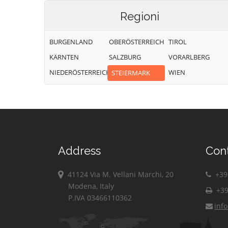
Regioni
BURGENLAND
OBERÖSTERREICH
TIROL
KÄRNTEN
SALZBURG
VORARLBERG
NIEDERÖSTERREICH
WIEN
STEIERMARK
Address
Con
41124 Via M. Vellani Marchi, 20
+39 
Modena, Italy
+39
P.IVA 03466110362
inf