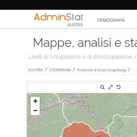
DEMOGRAFIA
AUSTRIA
Mappe, analisi e st
Livelli di occupazione e di disoccupazione
/
/
/
AUSTRIA
STEIERMARK
Provincia di Graz-Umgebung
Fr