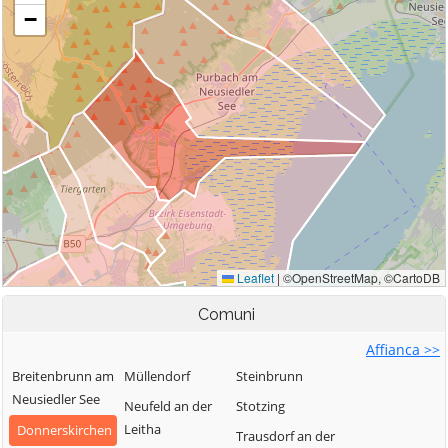
Comuni
Affianca >>
Breitenbrunn am
Müllendorf
Steinbrunn
Neusiedler See
Neufeld an der
Stotzing
Leitha
Donnerskirchen
Trausdorf an der