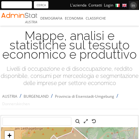
L'azienda
Contatti
Login
DEMOGRAFIA
ECONOMIA
CLASSIFICHE
AUSTRIA
Mappe, analisi e
statistiche sul tessuto
economico e produttivo
Livelli di occupazione e di disoccupazione, reddito
disponibile, consumi per merceologia e segmentazione
delle imprese per settore economico
/
/
/
AUSTRIA
BURGENLAND
Provincia di Eisenstadt-Umgebung
Donnerskirchen