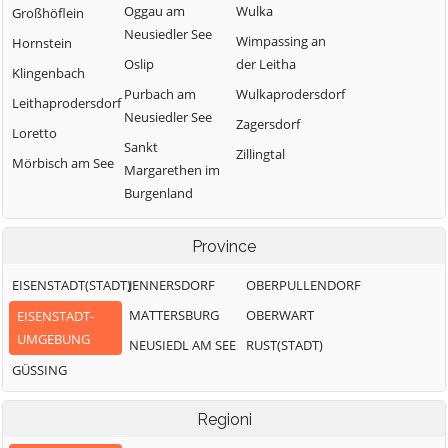
Oggau am
Wulka
Großhöflein
Neusiedler See
Wimpassing an
Hornstein
Oslip
der Leitha
Klingenbach
Purbach am
Wulkaprodersdorf
Leithaprodersdorf
Neusiedler See
Zagersdorf
Loretto
Sankt
Zillingtal
Mörbisch am See
Margarethen im
Burgenland
Schützen am
Gebirge
Province
Siegendorf
EISENSTADT(STADT)
JENNERSDORF
OBERPULLENDORF
MATTERSBURG
OBERWART
EISENSTADT-
UMGEBUNG
NEUSIEDL AM SEE
RUST(STADT)
GÜSSING
Regioni