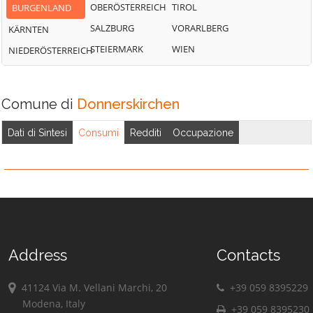
OBERÖSTERREICH
TIROL
BURGENLAND
SALZBURG
VORARLBERG
KÄRNTEN
STEIERMARK
WIEN
NIEDERÖSTERREICH
Comune di
Donnerskirchen
Dati di Sintesi
Consumi
Redditi
Occupazione
Address
Contacts
41124 Via M. Vellani Marchi, 20
+39 059 8395229
Modena, Italy
+39 059 8395230