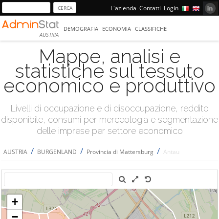
L'azienda
Contatti
Login
DEMOGRAFIA
ECONOMIA
CLASSIFICHE
AUSTRIA
Mappe, analisi e
statistiche sul tessuto
economico e produttivo
Livelli di occupazione e di disoccupazione, reddito
disponibile, consumi per merceologia e segmentazione
delle imprese per settore economico
/
/
/
AUSTRIA
BURGENLAND
Provincia di Mattersburg
Antau