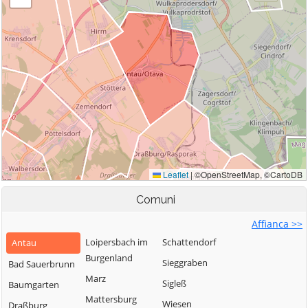
Comuni
Affianca >>
Loipersbach im
Schattendorf
Antau
Burgenland
Sieggraben
Bad Sauerbrunn
Marz
Sigleß
Baumgarten
Mattersburg
Wiesen
Draßburg