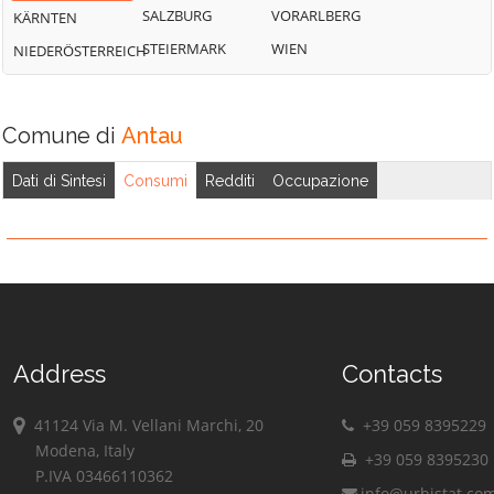
SALZBURG
VORARLBERG
KÄRNTEN
STEIERMARK
WIEN
NIEDERÖSTERREICH
Comune di
Antau
Dati di Sintesi
Consumi
Redditi
Occupazione
Address
Contacts
41124 Via M. Vellani Marchi, 20
+39 059 8395229
Modena, Italy
+39 059 8395230
P.IVA 03466110362
info@urbistat.co