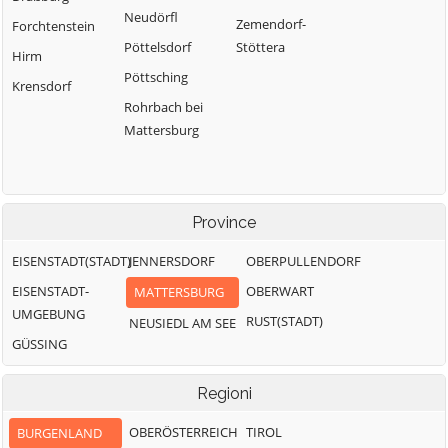
Neudörfl
Zemendorf-
Forchtenstein
Pöttelsdorf
Stöttera
Hirm
Pöttsching
Krensdorf
Rohrbach bei
Mattersburg
Province
EISENSTADT(STADT)
JENNERSDORF
OBERPULLENDORF
EISENSTADT-
OBERWART
MATTERSBURG
UMGEBUNG
RUST(STADT)
NEUSIEDL AM SEE
GÜSSING
Regioni
OBERÖSTERREICH
TIROL
BURGENLAND