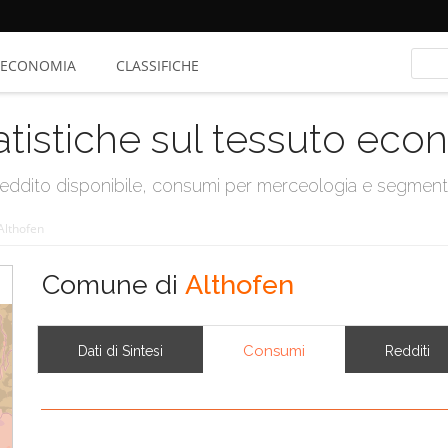
ECONOMIA
CLASSIFICHE
atistiche sul tessuto ec
, reddito disponibile, consumi per merceologia e segmen
Althofen
Comune di
Althofen
Consumi
Dati di Sintesi
Redditi