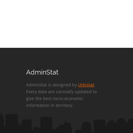
AdminStat
AdminStat is designed by
Urbistat
.
Every data are constatly updated to
give the best socio-economic
information in territory.