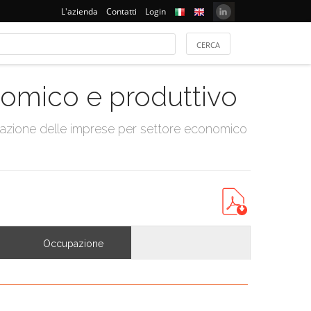
L'azienda
Contatti
Login
onomico e produttivo
tazione delle imprese per settore economico
Occupazione