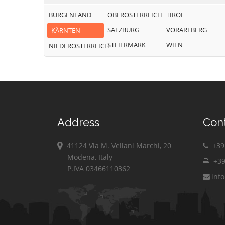
BURGENLAND
OBERÖSTERREICH
TIROL
SALZBURG
VORARLBERG
KÄRNTEN
STEIERMARK
WIEN
NIEDERÖSTERREICH
Address
Con
41124 Via M. Vellani Marchi, 20
+39 
Modena, Italy
+39
P.IVA 03466110362
inf