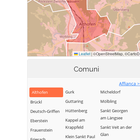
Comuni
Affianca 
Gurk
Micheldorf
Althofen
Guttaring
Mölbling
Brückl
Hüttenberg
Sankt Georgen
Deutsch-Griffen
am Längsee
Kappel am
Eberstein
Krappfeld
Sankt Veit an der
Frauenstein
Glan
Klein Sankt Paul
Friesach