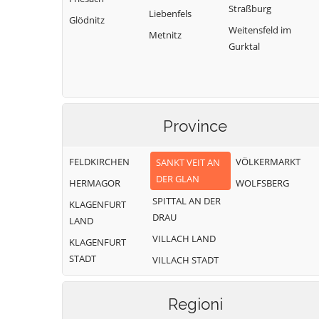
Straßburg
Liebenfels
Glödnitz
Weitensfeld im
Metnitz
Gurktal
Province
FELDKIRCHEN
VÖLKERMARKT
SANKT VEIT AN
DER GLAN
HERMAGOR
WOLFSBERG
SPITTAL AN DER
KLAGENFURT
DRAU
LAND
VILLACH LAND
KLAGENFURT
STADT
VILLACH STADT
Regioni