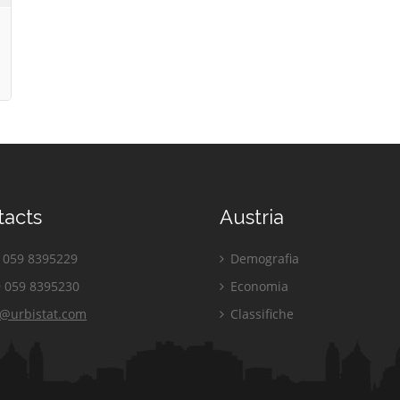
tacts
Austria
059 8395229
Demografia
 059 8395230
Economia
o@urbistat.com
Classifiche