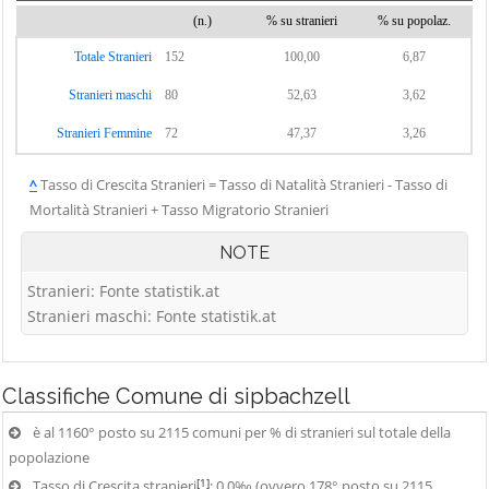
(n.)
% su stranieri
% su popolaz.
Totale Stranieri
152
100,00
6,87
Stranieri maschi
80
52,63
3,62
Stranieri Femmine
72
47,37
3,26
^
Tasso di Crescita Stranieri = Tasso di Natalità Stranieri - Tasso di
Mortalità Stranieri + Tasso Migratorio Stranieri
NOTE
Stranieri: Fonte statistik.at
Stranieri maschi: Fonte statistik.at
Classifiche
Comune di sipbachzell
è al 1160° posto su 2115 comuni per % di stranieri sul totale della
popolazione
[1]
Tasso di Crescita stranieri
: 0,0‰ (ovvero 178° posto su 2115