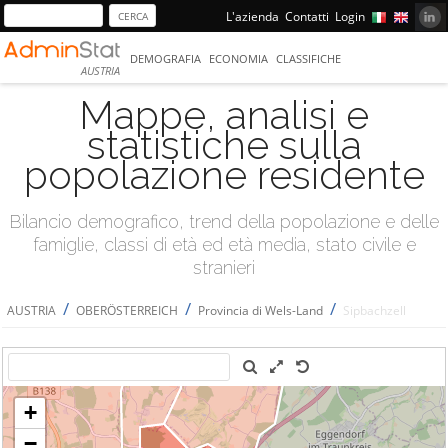
L'azienda
Contatti
Login
DEMOGRAFIA
ECONOMIA
CLASSIFICHE
AUSTRIA
Mappe, analisi e
statistiche sulla
popolazione residente
Bilancio demografico, trend della popolazione e delle
famiglie, classi di età ed età media, stato civile e
stranieri
/
/
/
AUSTRIA
OBERÖSTERREICH
Provincia di Wels-Land
Sipbachzell