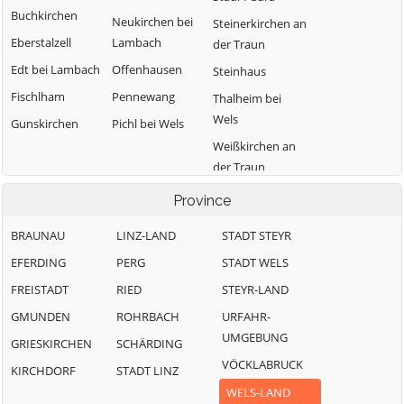
Buchkirchen
Neukirchen bei
Steinerkirchen an
Eberstalzell
Lambach
der Traun
Edt bei Lambach
Offenhausen
Steinhaus
Fischlham
Pennewang
Thalheim bei
Wels
Gunskirchen
Pichl bei Wels
Weißkirchen an
der Traun
Province
BRAUNAU
LINZ-LAND
STADT STEYR
EFERDING
PERG
STADT WELS
FREISTADT
RIED
STEYR-LAND
GMUNDEN
ROHRBACH
URFAHR-
UMGEBUNG
GRIESKIRCHEN
SCHÄRDING
VÖCKLABRUCK
KIRCHDORF
STADT LINZ
WELS-LAND