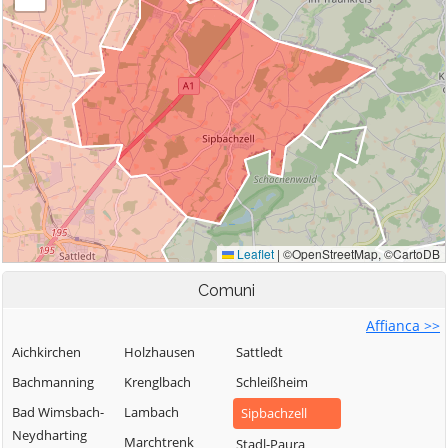
Comuni
Affianca >>
Aichkirchen
Holzhausen
Sattledt
Bachmanning
Krenglbach
Schleißheim
Bad Wimsbach-
Lambach
Sipbachzell
Neydharting
Marchtrenk
Stadl-Paura