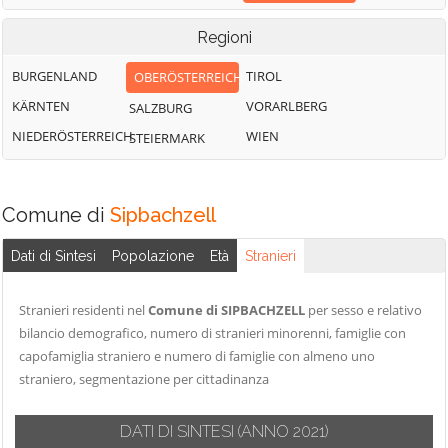
Regioni
BURGENLAND
TIROL
OBERÖSTERREICH
KÄRNTEN
VORARLBERG
SALZBURG
NIEDERÖSTERREICH
WIEN
STEIERMARK
Comune di
Sipbachzell
Dati di Sintesi
Popolazione
Età
Stranieri
Stranieri residenti nel
Comune di SIPBACHZELL
per sesso e relativo
bilancio demografico, numero di stranieri minorenni, famiglie con
capofamiglia straniero e numero di famiglie con almeno uno
straniero, segmentazione per cittadinanza
DATI DI SINTESI
(ANNO 2021)