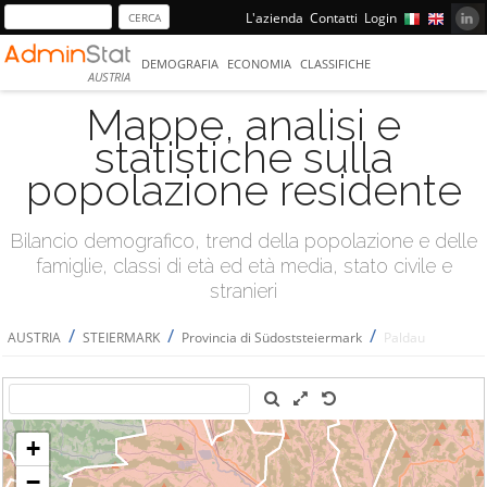
L'azienda
Contatti
Login
DEMOGRAFIA
ECONOMIA
CLASSIFICHE
AUSTRIA
Mappe, analisi e
statistiche sulla
popolazione residente
Bilancio demografico, trend della popolazione e delle
famiglie, classi di età ed età media, stato civile e
stranieri
/
/
/
AUSTRIA
STEIERMARK
Provincia di Südoststeiermark
Paldau