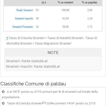
(n.)
% su stranieri
% su popolaz.
Totale Stranieri
93
100,00
2,96
Stranieri maschi
39
41,94
1,24
Stranieri Femmine
54
58,06
1,72
^
Tasso di Crescita Stranieri = Tasso di Natalità Stranieri - Tasso di
Mortalità Stranieri + Tasso Migratorio Stranieri
NOTE
Stranieri: Fonte statistik.at
Stranieri maschi: Fonte statistik.at
Classifiche
Comune di paldau
è al 1873° posto su 2115 comuni per % di stranieri sul totale della
popolazione
[1]
Tasso di Crescita stranieri
: 0,0‰ (ovvero 1414° posto su 2115