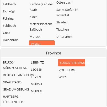
Ottersbach
Feldbach
Kirchberg an der
Raab
Sankt Stefan im
Eichkögl
Rosental
Klöch
Fehring
Straden
Mettersdorf am
Feldbach
Saßbach
Tieschen
Gnas
Mureck
Unterlamm
Halbenrain
Paldau
Pirching am
Province
Traubenberg
BRUCK-
LEIBNITZ
SÜDOSTSTEIERMARK
MÜRZZUSCHLAG
LEOBEN
VOITSBERG
DEUTSCHLANDSBERG
LIEZEN
WEIZ
GRAZ(STADT)
MURAU
GRAZ-UMGEBUNG
MURTAL
HARTBERG-
FÜRSTENFELD