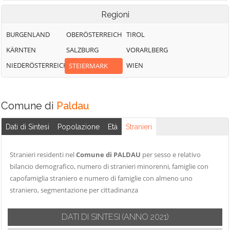
Regioni
BURGENLAND
OBERÖSTERREICH
TIROL
KÄRNTEN
SALZBURG
VORARLBERG
NIEDERÖSTERREICH
WIEN
STEIERMARK
Comune di
Paldau
Dati di Sintesi
Popolazione
Età
Stranieri
Stranieri residenti nel
Comune di PALDAU
per sesso e relativo
bilancio demografico, numero di stranieri minorenni, famiglie con
capofamiglia straniero e numero di famiglie con almeno uno
straniero, segmentazione per cittadinanza
DATI DI SINTESI
(ANNO 2021)