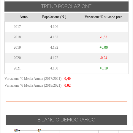
TREND POPOLAZIONE
Anno
Popolazione (N.)
Variazione % su anno prec.
2017
4.196
-
2018
4.132
-1,53
2019
4.132
+0,00
2020
4.122
-0,24
2021
4.130
+0,19
Variazione % Media Annua (2017/2021):
-0,40
Variazione % Media Annua (2019/2021):
-0,02
BILANCIO DEMOGRAFICO