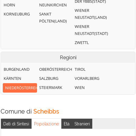
DER YBBS(STADT)
HORN
NEUNKIRCHEN
WIENER
KORNEUBURG
SANKT
NEUSTADT(LAND)
PÖLTEN(LAND)
WIENER
NEUSTADT(STADT)
ZWETTL
Regioni
BURGENLAND
OBERÖSTERREICH
TIROL
KÄRNTEN
SALZBURG
VORARLBERG
STEIERMARK
WIEN
NIEDERÖSTERREICH
Comune di
Scheibbs
Dati di Sintesi
Popolazione
Età
Stranieri