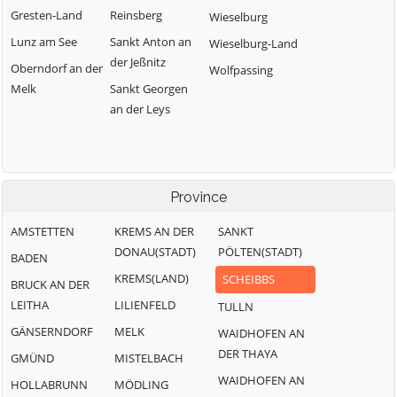
Gresten-Land
Reinsberg
Wieselburg
Lunz am See
Sankt Anton an
Wieselburg-Land
der Jeßnitz
Oberndorf an der
Wolfpassing
Melk
Sankt Georgen
an der Leys
Province
AMSTETTEN
KREMS AN DER
SANKT
DONAU(STADT)
PÖLTEN(STADT)
BADEN
KREMS(LAND)
SCHEIBBS
BRUCK AN DER
LEITHA
LILIENFELD
TULLN
GÄNSERNDORF
MELK
WAIDHOFEN AN
DER THAYA
GMÜND
MISTELBACH
WAIDHOFEN AN
HOLLABRUNN
MÖDLING