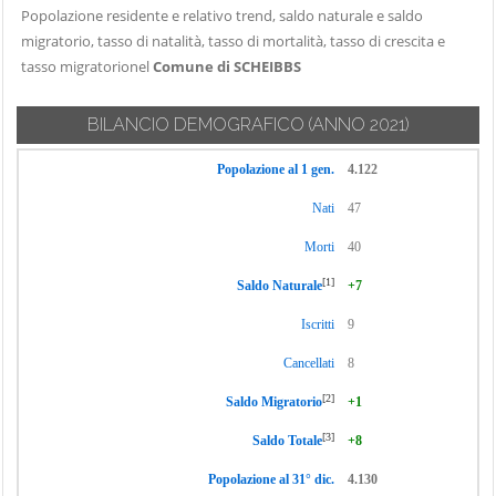
Popolazione residente e relativo trend, saldo naturale e saldo
migratorio, tasso di natalità, tasso di mortalità, tasso di crescita e
tasso migratorionel
Comune di SCHEIBBS
BILANCIO DEMOGRAFICO
(ANNO 2021)
Popolazione al 1 gen.
4.122
Nati
47
Morti
40
[1]
Saldo Naturale
+7
Iscritti
9
Cancellati
8
[2]
Saldo Migratorio
+1
[3]
Saldo Totale
+8
Popolazione al 31° dic.
4.130