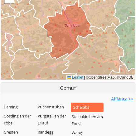
Comuni
Affianca >>
Gaming
Puchenstuben
Scheibbs
Göstling an der
Purgstall an der
Steinakirchen am
Ybbs
Erlauf
Forst
Gresten
Randegg
Wang