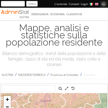
L'azienda
Contatti
Login
DEMOGRAFIA
ECONOMIA
CLASSIFICHE
AUSTRIA
Mappe, analisi e
statistiche sulla
popolazione residente
Bilancio demografico, trend della popolazione e delle
famiglie, classi di età ed età media, stato civile e
stranieri
/
/
/
AUSTRIA
NIEDERÖSTERREICH
Provincia di Scheibbs
Scheibbs