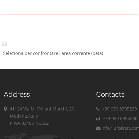
Seleziona per confrontare l'area corrente (beta)
Address
Contacts
41124 Via M. Vellani Marchi, 20
+39 059 8395229
Modena, Italy
+39 059 8395230
P.IVA 03466110362
info@urbistat.co