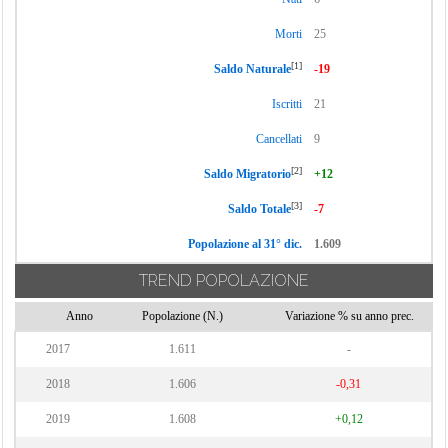
Morti
25
[1]
Saldo Naturale
-19
Iscritti
21
Cancellati
9
[2]
Saldo Migratorio
+12
[3]
Saldo Totale
-7
Popolazione al 31° dic.
1.609
TREND POPOLAZIONE
Anno
Popolazione (N.)
Variazione % su anno prec.
2017
1.611
-
2018
1.606
-0,31
2019
1.608
+0,12