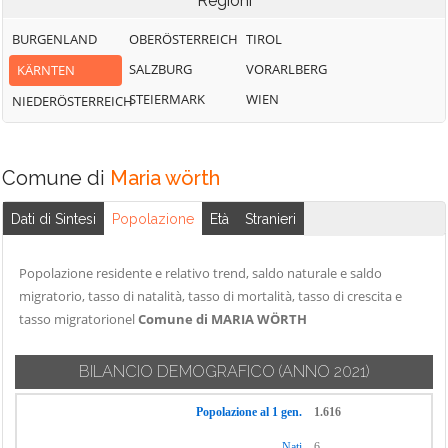
Regioni
BURGENLAND
OBERÖSTERREICH
TIROL
SALZBURG
VORARLBERG
KÄRNTEN
STEIERMARK
WIEN
NIEDERÖSTERREICH
Comune di
Maria wörth
Dati di Sintesi
Popolazione
Età
Stranieri
Popolazione residente e relativo trend, saldo naturale e saldo
migratorio, tasso di natalità, tasso di mortalità, tasso di crescita e
tasso migratorionel
Comune di MARIA WÖRTH
BILANCIO DEMOGRAFICO
(ANNO 2021)
Popolazione al 1 gen.
1.616
Nati
6