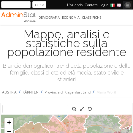
L'azienda
Contatti
Login
DEMOGRAFIA
ECONOMIA
CLASSIFICHE
AUSTRIA
Mappe, analisi e
statistiche sulla
popolazione residente
Bilancio demografico, trend della popolazione e delle
famiglie, classi di età ed età media, stato civile e
stranieri
/
/
/
AUSTRIA
KÄRNTEN
Provincia di Klagenfurt Land
Maria Wörth