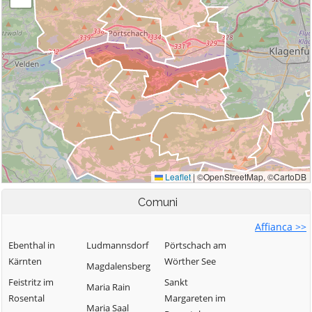
Comuni
Affianca >>
Ebenthal in
Ludmannsdorf
Pörtschach am
Kärnten
Wörther See
Magdalensberg
Feistritz im
Sankt
Maria Rain
Rosental
Margareten im
Maria Saal