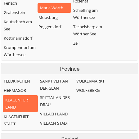
Rosental
Ferlach
Maria Wörth
Schiefling am
Grafenstein
Moosburg
Wörthersee
Keutschach am
Poggersdorf
Techelsberg am
See
Wörther See
Köttmannsdorf
Zell
Krumpendorf am
Wörthersee
Province
FELDKIRCHEN
SANKT VEIT AN
VÖLKERMARKT
DER GLAN
HERMAGOR
WOLFSBERG
SPITTAL AN DER
KLAGENFURT
DRAU
LAND
VILLACH LAND
KLAGENFURT
VILLACH STADT
STADT