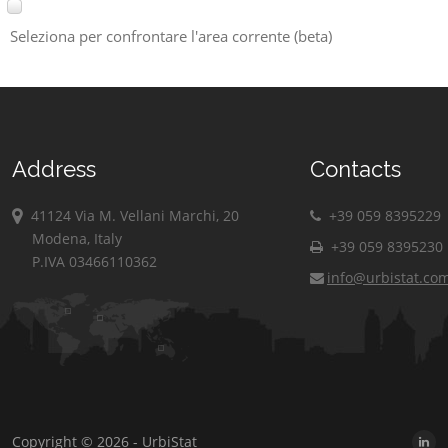
Seleziona per confrontare l'area corrente (beta)
Address
Contacts
41124 Via M. Vellani Marchi, 20
+39 059 8395229
Modena, Italy
+39 059 8395230
P.IVA 03466110362
info@urbistat.co
Copyright © 2026 - UrbiStat