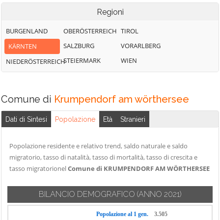
Regioni
BURGENLAND
OBERÖSTERREICH
TIROL
SALZBURG
VORARLBERG
KÄRNTEN
STEIERMARK
WIEN
NIEDERÖSTERREICH
Comune di
Krumpendorf am wörthersee
Dati di Sintesi
Popolazione
Età
Stranieri
Popolazione residente e relativo trend, saldo naturale e saldo
migratorio, tasso di natalità, tasso di mortalità, tasso di crescita e
tasso migratorionel
Comune di KRUMPENDORF AM WÖRTHERSEE
BILANCIO DEMOGRAFICO
(ANNO 2021)
Popolazione al 1 gen.
3.505