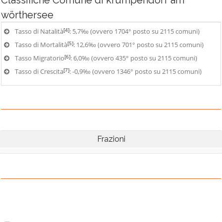
Classifiche
Comune di krumpendorf am
wörthersee
[4]
Tasso di Natalità
: 5,7‰ (ovvero 1704° posto su 2115 comuni)
[5]
Tasso di Mortalità
: 12,6‰ (ovvero 701° posto su 2115 comuni)
[6]
Tasso Migratorio
: 6,0‰ (ovvero 435° posto su 2115 comuni)
[7]
Tasso di Crescita
: -0,9‰ (ovvero 1346° posto su 2115 comuni)
Frazioni