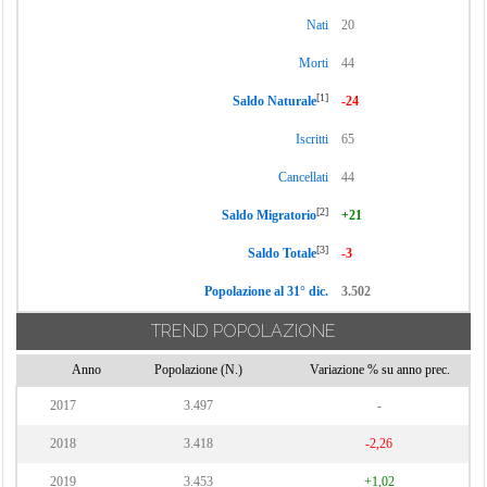
Nati
20
Morti
44
[1]
Saldo Naturale
-24
Iscritti
65
Cancellati
44
[2]
Saldo Migratorio
+21
[3]
Saldo Totale
-3
Popolazione al 31° dic.
3.502
TREND POPOLAZIONE
Anno
Popolazione (N.)
Variazione % su anno prec.
2017
3.497
-
2018
3.418
-2,26
2019
3.453
+1,02