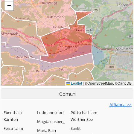
Comuni
Affianca >>
Ebenthal in
Ludmannsdorf
Pörtschach am
Kärnten
Wörther See
Magdalensberg
Feistritz im
Sankt
Maria Rain