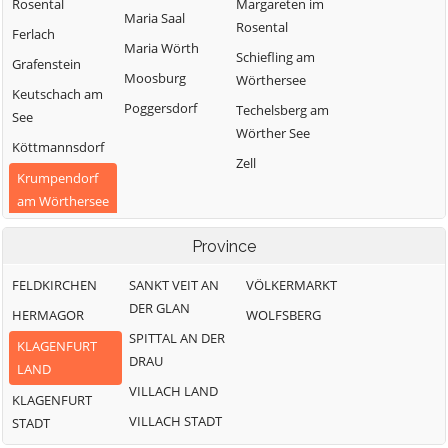
Rosental
Margareten im
Maria Saal
Rosental
Ferlach
Maria Wörth
Schiefling am
Grafenstein
Moosburg
Wörthersee
Keutschach am
Poggersdorf
Techelsberg am
See
Wörther See
Köttmannsdorf
Zell
Krumpendorf
am Wörthersee
Province
FELDKIRCHEN
SANKT VEIT AN
VÖLKERMARKT
DER GLAN
HERMAGOR
WOLFSBERG
SPITTAL AN DER
KLAGENFURT
DRAU
LAND
VILLACH LAND
KLAGENFURT
VILLACH STADT
STADT