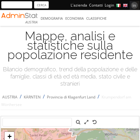
L'azienda
Contatti
Login
DEMOGRAFIA
ECONOMIA
CLASSIFICHE
AUSTRIA
Mappe, analisi e
statistiche sulla
popolazione residente
Bilancio demografico, trend della popolazione e delle
famiglie, classi di età ed età media, stato civile e
stranieri
/
/
/
AUSTRIA
KÄRNTEN
Provincia di Klagenfurt Land
Krumpendorf am
Wörthersee