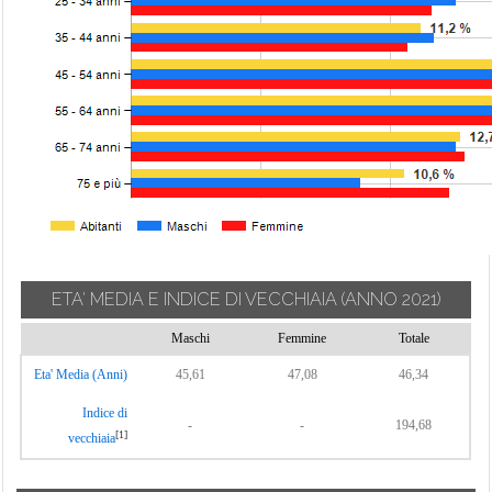
ETA' MEDIA E INDICE DI VECCHIAIA
(ANNO 2021)
Maschi
Femmine
Totale
Eta' Media (Anni)
45,61
47,08
46,34
Indice di
-
-
194,68
[1]
vecchiaia