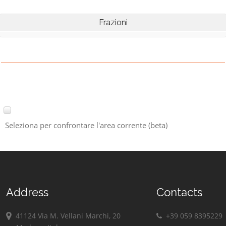
Frazioni
Seleziona per confrontare l'area corrente (beta)
Address
Contacts
41124 Via M. Vellani Marchi, 20
+39 059 8395229