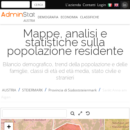
L'azienda
Contatti
Login
DEMOGRAFIA
ECONOMIA
CLASSIFICHE
AUSTRIA
Mappe, analisi e
statistiche sulla
popolazione residente
Bilancio demografico, trend della popolazione e delle
famiglie, classi di età ed età media, stato civile e
stranieri
/
/
/
AUSTRIA
STEIERMARK
Provincia di Südoststeiermark
Sankt Anna am
Aigen