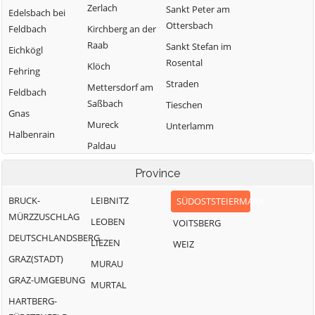
Zerlach
Sankt Peter am
Edelsbach bei
Ottersbach
Feldbach
Kirchberg an der
Raab
Sankt Stefan im
Eichkögl
Rosental
Klöch
Fehring
Straden
Mettersdorf am
Feldbach
Saßbach
Tieschen
Gnas
Mureck
Unterlamm
Halbenrain
Paldau
Pirching am
Province
Traubenberg
BRUCK-
LEIBNITZ
SÜDOSTSTEIERMARK
MÜRZZUSCHLAG
LEOBEN
VOITSBERG
DEUTSCHLANDSBERG
LIEZEN
WEIZ
GRAZ(STADT)
MURAU
GRAZ-UMGEBUNG
MURTAL
HARTBERG-