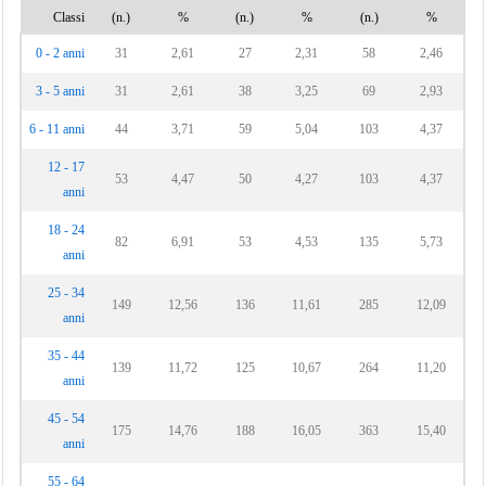
Classi
(n.)
%
(n.)
%
(n.)
%
0 - 2 anni
31
2,61
27
2,31
58
2,46
3 - 5 anni
31
2,61
38
3,25
69
2,93
6 - 11 anni
44
3,71
59
5,04
103
4,37
12 - 17
53
4,47
50
4,27
103
4,37
anni
18 - 24
82
6,91
53
4,53
135
5,73
anni
25 - 34
149
12,56
136
11,61
285
12,09
anni
35 - 44
139
11,72
125
10,67
264
11,20
anni
45 - 54
175
14,76
188
16,05
363
15,40
anni
55 - 64