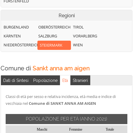
FÜRSTENFELD
Regioni
BURGENLAND
OBERÖSTERREICH
TIROL
KÄRNTEN
SALZBURG
VORARLBERG
NIEDERÖSTERREICH
WIEN
STEIERMARK
Comune di
Sankt anna am aigen
Dati di Sintesi
Popolazione
Età
Stranieri
Classi di età per sesso e relativa incidenza, età media e indice di
vecchiaia nel
Comune di SANKT ANNA AM AIGEN
POPOLAZIONE PER ETÀ
(ANNO 2021)
Maschi
Femmine
Totale