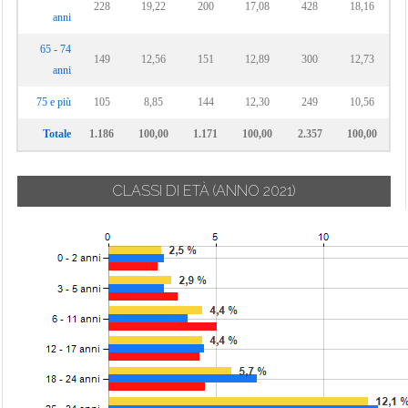
228
19,22
200
17,08
428
18,16
anni
65 - 74
149
12,56
151
12,89
300
12,73
anni
75 e più
105
8,85
144
12,30
249
10,56
Totale
1.186
100,00
1.171
100,00
2.357
100,00
CLASSI DI ETÀ
(ANNO 2021)