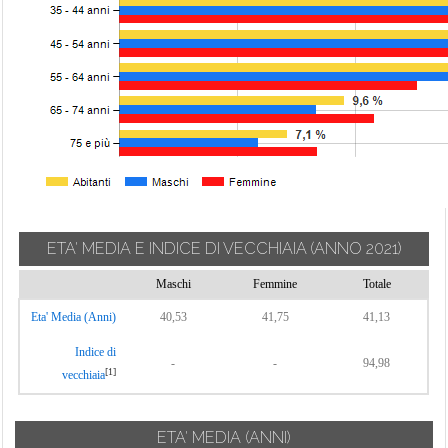
ETA' MEDIA E INDICE DI VECCHIAIA
(ANNO 2021)
Maschi
Femmine
Totale
Eta' Media (Anni)
40,53
41,75
41,13
Indice di
-
-
94,98
[1]
vecchiaia
ETA' MEDIA (ANNI)