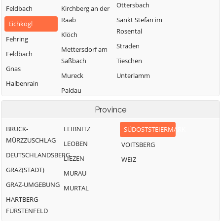
Ottersbach
Feldbach
Kirchberg an der
Raab
Sankt Stefan im
Eichkögl
Rosental
Klöch
Fehring
Straden
Mettersdorf am
Feldbach
Saßbach
Tieschen
Gnas
Mureck
Unterlamm
Halbenrain
Paldau
Pirching am
Province
Traubenberg
BRUCK-
LEIBNITZ
SÜDOSTSTEIERMARK
MÜRZZUSCHLAG
LEOBEN
VOITSBERG
DEUTSCHLANDSBERG
LIEZEN
WEIZ
GRAZ(STADT)
MURAU
GRAZ-UMGEBUNG
MURTAL
HARTBERG-
FÜRSTENFELD