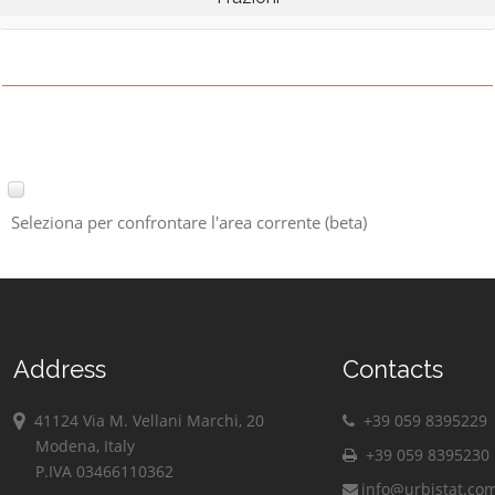
Seleziona per confrontare l'area corrente (beta)
Address
Contacts
41124 Via M. Vellani Marchi, 20
+39 059 8395229
Modena, Italy
+39 059 8395230
P.IVA 03466110362
info@urbistat.co