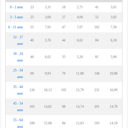
0 - 2 anni
23
3,31
18
2,71
41
3,01
3 - 5 anni
25
3,60
27
4,06
52
3,82
6 - 11 anni
55
7,91
47
7,07
102
7,50
12 - 17
40
5,76
44
6,62
84
6,18
anni
18 - 24
46
6,62
35
5,26
81
5,96
anni
25 - 34
69
9,93
79
11,88
148
10,88
anni
35 - 44
126
18,13
105
15,79
231
16,99
anni
45 - 54
103
14,82
98
14,74
201
14,78
anni
55 - 64
109
15,68
84
12,63
193
14,19
anni