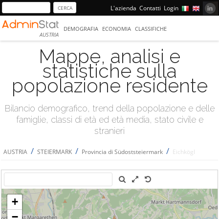
L'azienda
Contatti
Login
DEMOGRAFIA
ECONOMIA
CLASSIFICHE
AUSTRIA
Mappe, analisi e
statistiche sulla
popolazione residente
Bilancio demografico, trend della popolazione e delle
famiglie, classi di età ed età media, stato civile e
stranieri
/
/
/
AUSTRIA
STEIERMARK
Provincia di Südoststeiermark
Eichkögl