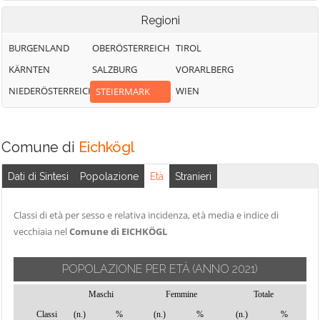
Regioni
BURGENLAND
OBERÖSTERREICH
TIROL
KÄRNTEN
SALZBURG
VORARLBERG
NIEDERÖSTERREICH
WIEN
STEIERMARK
Comune di
Eichkögl
Dati di Sintesi
Popolazione
Età
Stranieri
Classi di età per sesso e relativa incidenza, età media e indice di
vecchiaia nel
Comune di EICHKÖGL
POPOLAZIONE PER ETÀ
(ANNO 2021)
Maschi
Femmine
Totale
Classi
(n.)
%
(n.)
%
(n.)
%