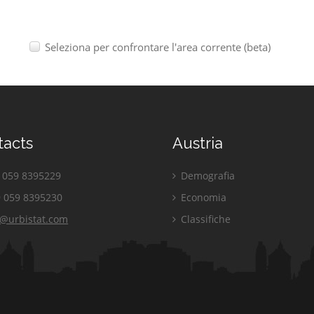
Seleziona per confrontare l'area corrente (beta)
tacts
Austria
059 8395229
Demografia
 059 8395230
Economia
o@urbistat.com
Classifiche