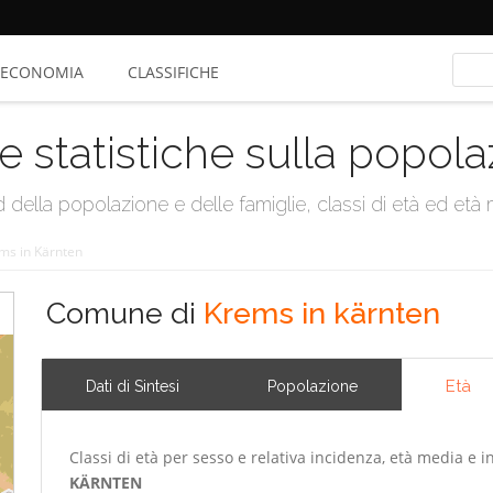
ECONOMIA
CLASSIFICHE
e statistiche sulla popol
della popolazione e delle famiglie, classi di età ed età me
ms in Kärnten
Comune di
Krems in kärnten
Età
Dati di Sintesi
Popolazione
Classi di età per sesso e relativa incidenza, età media e i
KÄRNTEN