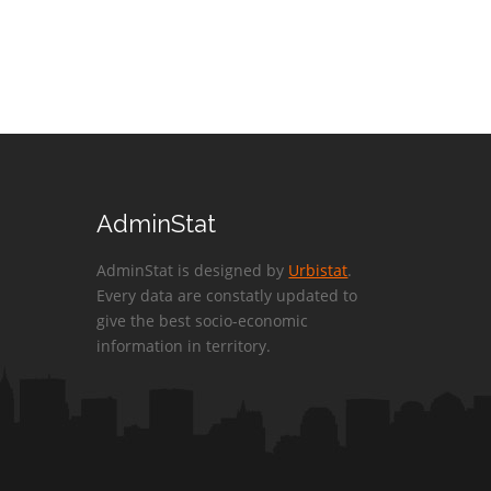
AdminStat
AdminStat is designed by
Urbistat
.
Every data are constatly updated to
give the best socio-economic
information in territory.