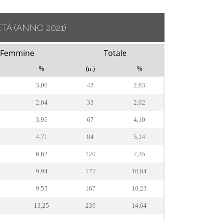
ETÀ
(ANNO 2021)
Femmine
Totale
%
(n.)
%
3,06
43
2,63
2,04
33
2,02
3,95
67
4,10
4,71
84
5,14
6,62
120
7,35
9,94
177
10,84
9,55
167
10,23
13,25
239
14,64