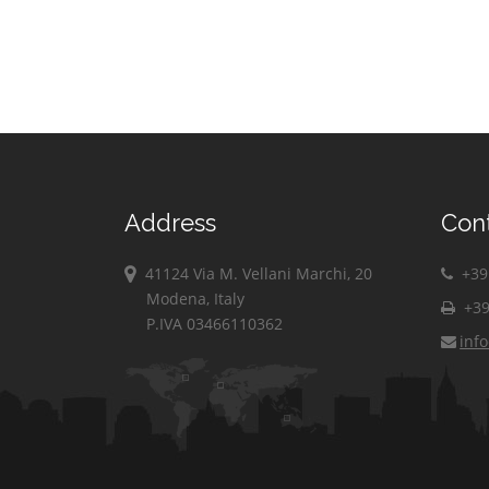
Address
Con
41124 Via M. Vellani Marchi, 20
+39 
Modena, Italy
+39
P.IVA 03466110362
inf