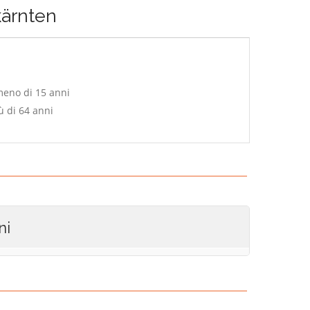
kärnten
meno di 15 anni
ù di 64 anni
ni