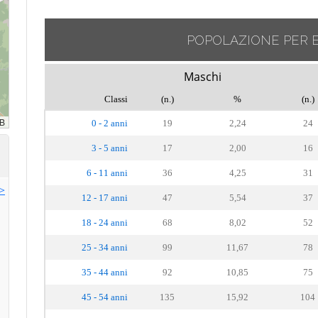
POPOLAZIONE PER 
Maschi
Classi
(n.)
%
(n.)
0 - 2 anni
19
2,24
24
3 - 5 anni
17
2,00
16
6 - 11 anni
36
4,25
31
>>
12 - 17 anni
47
5,54
37
18 - 24 anni
68
8,02
52
25 - 34 anni
99
11,67
78
35 - 44 anni
92
10,85
75
45 - 54 anni
135
15,92
104