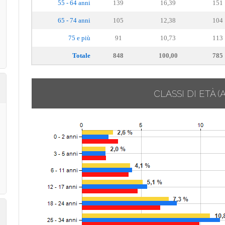
55 - 64 anni
139
16,39
151
65 - 74 anni
105
12,38
104
75 e più
91
10,73
113
Totale
848
100,00
785
CLASSI DI ETÀ
(