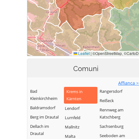
Comuni
Affianca 
Bad
Rangersdorf
Krems in
Kleinkirchheim
Kärnten
Reißeck
Baldramsdorf
Lendorf
Rennweg am
Berg im Drautal
Katschberg
Lurnfeld
Dellach im
Sachsenburg
Mallnitz
Drautal
Seeboden am
Malta