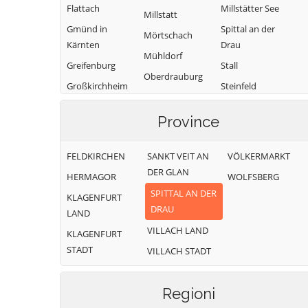
Flattach
Millstätter See
Millstatt
Gmünd in
Spittal an der
Mörtschach
Kärnten
Drau
Mühldorf
Greifenburg
Stall
Oberdrauburg
Großkirchheim
Steinfeld
Obervellach
Heiligenblut am
Trebesing
Radenthein
Province
Großglockner
Weißensee
Irschen
Winklern
FELDKIRCHEN
SANKT VEIT AN
VÖLKERMARKT
Kleblach-Lind
DER GLAN
HERMAGOR
WOLFSBERG
SPITTAL AN DER
KLAGENFURT
DRAU
LAND
VILLACH LAND
KLAGENFURT
STADT
VILLACH STADT
Regioni