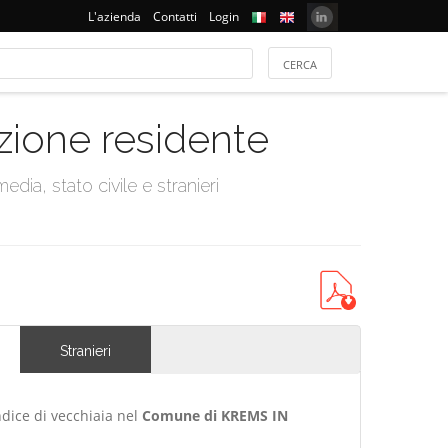
L'azienda
Contatti
Login
azione residente
dia, stato civile e stranieri
Stranieri
ndice di vecchiaia nel
Comune di KREMS IN