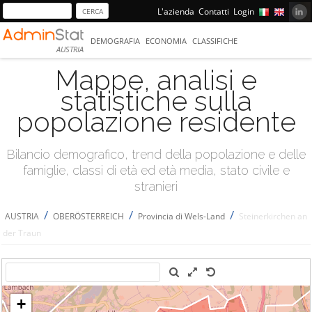
L'azienda
Contatti
Login
DEMOGRAFIA
ECONOMIA
CLASSIFICHE
AUSTRIA
Mappe, analisi e
statistiche sulla
popolazione residente
Bilancio demografico, trend della popolazione e delle
famiglie, classi di età ed età media, stato civile e
stranieri
/
/
/
AUSTRIA
OBERÖSTERREICH
Provincia di Wels-Land
Steinerkirchen an
der Traun