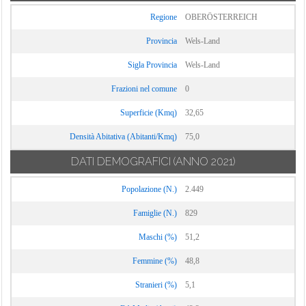
Regione
OBERÖSTERREICH
Provincia
Wels-Land
Sigla Provincia
Wels-Land
Frazioni nel comune
0
Superficie (Kmq)
32,65
Densità Abitativa (Abitanti/Kmq)
75,0
DATI DEMOGRAFICI
(ANNO 2021)
Popolazione (N.)
2.449
Famiglie (N.)
829
Maschi (%)
51,2
Femmine (%)
48,8
Stranieri (%)
5,1