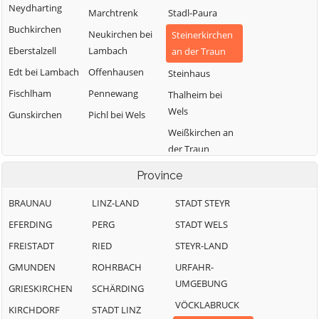
Neydharting
Marchtrenk
Stadl-Paura
Buchkirchen
Neukirchen bei
Steinerkirchen
Eberstalzell
Lambach
an der Traun
Edt bei Lambach
Offenhausen
Steinhaus
Fischlham
Pennewang
Thalheim bei
Wels
Gunskirchen
Pichl bei Wels
Weißkirchen an
der Traun
Province
BRAUNAU
LINZ-LAND
STADT STEYR
EFERDING
PERG
STADT WELS
FREISTADT
RIED
STEYR-LAND
GMUNDEN
ROHRBACH
URFAHR-
UMGEBUNG
GRIESKIRCHEN
SCHÄRDING
VÖCKLABRUCK
KIRCHDORF
STADT LINZ