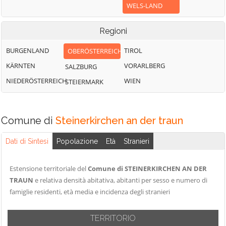
WELS-LAND
Regioni
BURGENLAND
TIROL
OBERÖSTERREICH
KÄRNTEN
VORARLBERG
SALZBURG
NIEDERÖSTERREICH
WIEN
STEIERMARK
Comune di
Steinerkirchen an der traun
Dati di Sintesi
Popolazione
Età
Stranieri
Estensione territoriale del
Comune di STEINERKIRCHEN AN DER
TRAUN
e relativa densità abitativa, abitanti per sesso e numero di
famiglie residenti, età media e incidenza degli stranieri
TERRITORIO