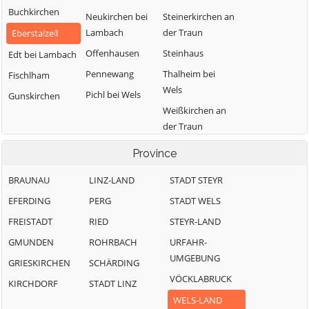
Buchkirchen
Neukirchen bei
Steinerkirchen an
Lambach
der Traun
Eberstalzell
Offenhausen
Steinhaus
Edt bei Lambach
Pennewang
Thalheim bei
Fischlham
Wels
Pichl bei Wels
Gunskirchen
Weißkirchen an
der Traun
Province
BRAUNAU
LINZ-LAND
STADT STEYR
EFERDING
PERG
STADT WELS
FREISTADT
RIED
STEYR-LAND
GMUNDEN
ROHRBACH
URFAHR-
UMGEBUNG
GRIESKIRCHEN
SCHÄRDING
VÖCKLABRUCK
KIRCHDORF
STADT LINZ
WELS-LAND