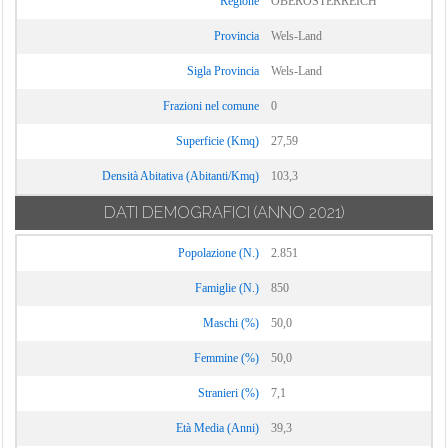
Regione
OBERÖSTERREICH
Provincia
Wels-Land
Sigla Provincia
Wels-Land
Frazioni nel comune
0
Superficie (Kmq)
27,59
Densità Abitativa (Abitanti/Kmq)
103,3
DATI DEMOGRAFICI
(ANNO 2021)
Popolazione (N.)
2.851
Famiglie (N.)
850
Maschi (%)
50,0
Femmine (%)
50,0
Stranieri (%)
7,1
Età Media (Anni)
39,3