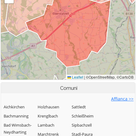
Comuni
Affianca >>
Aichkirchen
Holzhausen
Sattledt
Bachmanning
Krenglbach
Schleißheim
Bad Wimsbach-
Lambach
Sipbachzell
Neydharting
Marchtrenk
Stadl-Paura