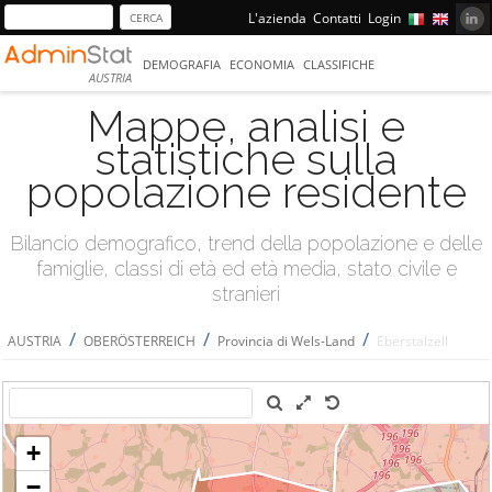
L'azienda
Contatti
Login
DEMOGRAFIA
ECONOMIA
CLASSIFICHE
AUSTRIA
Mappe, analisi e
statistiche sulla
popolazione residente
Bilancio demografico, trend della popolazione e delle
famiglie, classi di età ed età media, stato civile e
stranieri
/
/
/
AUSTRIA
OBERÖSTERREICH
Provincia di Wels-Land
Eberstalzell