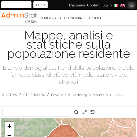
L'azienda
Contatti
Login
DEMOGRAFIA
ECONOMIA
CLASSIFICHE
AUSTRIA
Mappe, analisi e
statistiche sulla
popolazione residente
Bilancio demografico, trend della popolazione e delle
famiglie, classi di età ed età media, stato civile e
stranieri
/
/
/
AUSTRIA
STEIERMARK
Provincia di Hartberg-Fürstenfeld
Pöllau