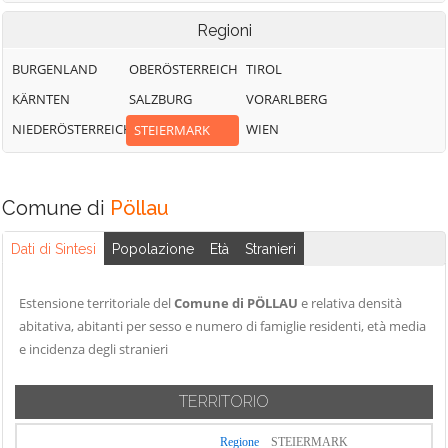
Regioni
BURGENLAND
OBERÖSTERREICH
TIROL
KÄRNTEN
SALZBURG
VORARLBERG
NIEDERÖSTERREICH
WIEN
STEIERMARK
Comune di
Pöllau
Dati di Sintesi
Popolazione
Età
Stranieri
Estensione territoriale del
Comune di PÖLLAU
e relativa densità
abitativa, abitanti per sesso e numero di famiglie residenti, età media
e incidenza degli stranieri
TERRITORIO
Regione
STEIERMARK