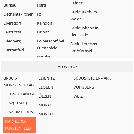
Lafnitz
Burgau
Hartl
Sankt Jakob im
Dechantskirchen
Ilz
Walde
Ebersdorf
Kaindorf
Sankt Johann in
Feistritztal
Lafnitz
der Haide
Friedberg
Loipersdorf bei
Sankt Lorenzen
Fürstenfeld
Fürstenfeld
am Wechsel
Neudau
Grafendorf bei
Schäffern
Hartberg
Ottendorf an der
Province
Söchau
Rittschein
Greinbach
Stubenberg
BRUCK-
LEIBNITZ
SÜDOSTSTEIERMARK
Pinggau
Großsteinbach
MÜRZZUSCHLAG
Vorau
LEOBEN
VOITSBERG
Pöllau
DEUTSCHLANDSBERG
Waldbach-
LIEZEN
WEIZ
Mönichwald
GRAZ(STADT)
MURAU
Wenigzell
GRAZ-UMGEBUNG
MURTAL
HARTBERG-
FÜRSTENFELD