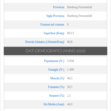
Provincia
Hartberg-Fürstenfeld
Sigla Provincia
Hartberg-Fürstenfeld
Frazioni nel comune
0
Superficie (Kmq)
89,13
Densità Abitativa (Abitanti/Kmq)
66,8
DATI DEMOGRAFICI
(ANNO 2021)
Popolazione (N.)
5.958
Famiglie (N.)
1.499
Maschi (%)
49,5
Femmine (%)
50,5
Stranieri (%)
2,1
Età Media (Anni)
44,9