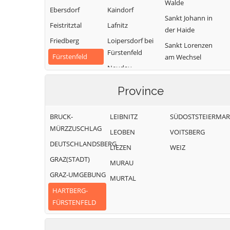
Walde
Ebersdorf
Kaindorf
Sankt Johann in
Feistritztal
Lafnitz
der Haide
Friedberg
Loipersdorf bei
Sankt Lorenzen
Fürstenfeld
Fürstenfeld
am Wechsel
Neudau
Grafendorf bei
Schäffern
Ottendorf an der
Hartberg
Söchau
Province
Rittschein
Greinbach
Stubenberg
Pinggau
Großsteinbach
BRUCK-
LEIBNITZ
SÜDOSTSTEIERMA
Vorau
Pöllau
MÜRZZUSCHLAG
LEOBEN
VOITSBERG
Waldbach-
DEUTSCHLANDSBERG
Mönichwald
LIEZEN
WEIZ
GRAZ(STADT)
Wenigzell
MURAU
GRAZ-UMGEBUNG
MURTAL
HARTBERG-
FÜRSTENFELD