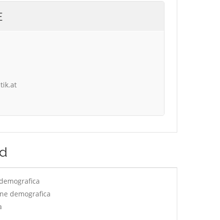
E
tik.at
ld
 demografica
one demografica
a