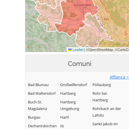
Comuni
Affianca 
Bad Blumau
Großwilfersdorf
Pöllauberg
Bad Waltersdorf
Hartberg
Rohr bei
Hartberg
Buch-St.
Hartberg
Magdalena
Umgebung
Rohrbach an der
Lafnitz
Burgau
Hartl
Sankt Jakob im
Dechantskirchen
Ilz