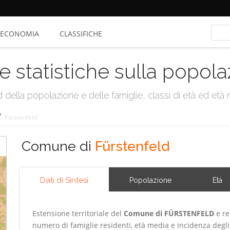
ECONOMIA
CLASSIFICHE
e statistiche sulla popol
della popolazione e delle famiglie, classi di età ed età me
/
Fürstenfeld
Comune di
Fürstenfeld
Dati di Sintesi
Popolazione
Età
Estensione territoriale del
Comune di FÜRSTENFELD
e re
numero di famiglie residenti, età media e incidenza degli