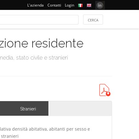
L'azienda
Contatti
Login
azione residente
dia, stato civile e stranieri
Stranieri
lativa densità abitativa, abitanti per sesso e
 stranieri