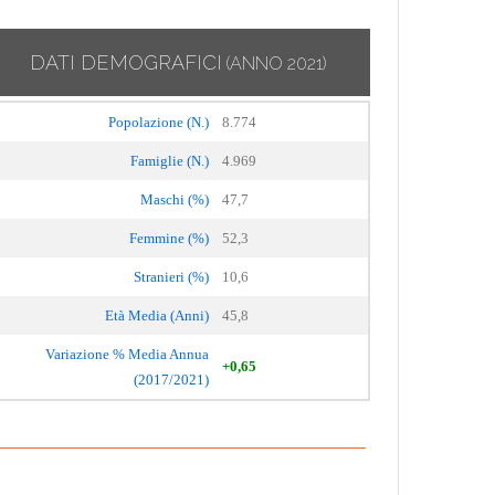
DATI DEMOGRAFICI
(ANNO 2021)
Popolazione (N.)
8.774
Famiglie (N.)
4.969
Maschi (%)
47,7
Femmine (%)
52,3
Stranieri (%)
10,6
Età Media (Anni)
45,8
Variazione % Media Annua
+0,65
(2017/2021)