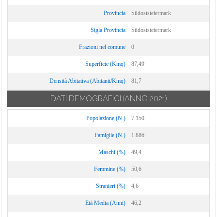
Provincia
Südoststeiermark
Sigla Provincia
Südoststeiermark
Frazioni nel comune
0
Superficie (Kmq)
87,49
Densità Abitativa (Abitanti/Kmq)
81,7
DATI DEMOGRAFICI
(ANNO 2021)
Popolazione (N.)
7.150
Famiglie (N.)
1.886
Maschi (%)
49,4
Femmine (%)
50,6
Stranieri (%)
4,6
Età Media (Anni)
46,2