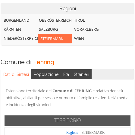
Regioni
BURGENLAND
OBERÖSTERREICH
TIROL
KÄRNTEN
SALZBURG
VORARLBERG
NIEDERÖSTERREICH
WIEN
STEIERMARK
Comune di
Fehring
Dati di Sintesi
Popolazione
Età
Stranieri
Estensione territoriale del
Comune di FEHRING
e relativa densità
abitativa, abitanti per sesso e numero di famiglie residenti, età media
e incidenza degli stranieri
TERRITORIO
Regione
STEIERMARK