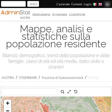
L'azienda
Contatti
Login
DEMOGRAFIA
ECONOMIA
CLASSIFICHE
AUSTRIA
Mappe, analisi e
statistiche sulla
popolazione residente
Bilancio demografico, trend della popolazione e delle
famiglie, classi di età ed età media, stato civile e
stranieri
/
/
/
AUSTRIA
STEIERMARK
Provincia di Südoststeiermark
Fehring