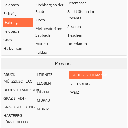
Ottersbach
Feldbach
Kirchberg an der
Raab
Sankt Stefan im
Eichkögl
Rosental
Klöch
Fehring
Straden
Mettersdorf am
Feldbach
Saßbach
Tieschen
Gnas
Mureck
Unterlamm
Halbenrain
Paldau
Pirching am
Province
Traubenberg
BRUCK-
LEIBNITZ
SÜDOSTSTEIERMARK
MÜRZZUSCHLAG
LEOBEN
VOITSBERG
DEUTSCHLANDSBERG
LIEZEN
WEIZ
GRAZ(STADT)
MURAU
GRAZ-UMGEBUNG
MURTAL
HARTBERG-
FÜRSTENFELD