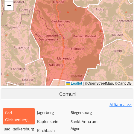
Comuni
Affianca >>
Jagerberg
Riegersburg
Bad
Gleichenberg
Kapfenstein
Sankt Anna am
Aigen
Bad Radkersburg
Kirchbach-