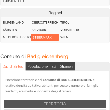
FÜRSTENFELD
Regioni
BURGENLAND
OBERÖSTERREICH
TIROL
KÄRNTEN
SALZBURG
VORARLBERG
NIEDERÖSTERREICH
WIEN
STEIERMARK
Comune di
Bad gleichenberg
Dati di Sintesi
Popolazione
Età
Stranieri
Estensione territoriale del
Comune di BAD GLEICHENBERG
e
relativa densità abitativa, abitanti per sesso e numero di famiglie
residenti, età media e incidenza degli stranieri
TERRITORIO