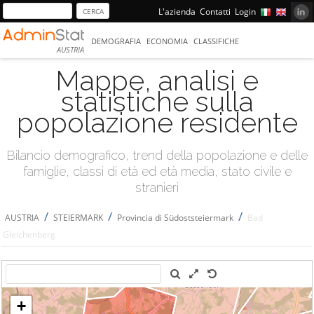
L'azienda
Contatti
Login
DEMOGRAFIA
ECONOMIA
CLASSIFICHE
AUSTRIA
Mappe, analisi e
statistiche sulla
popolazione residente
Bilancio demografico, trend della popolazione e delle
famiglie, classi di età ed età media, stato civile e
stranieri
/
/
/
AUSTRIA
STEIERMARK
Provincia di Südoststeiermark
Bad
Gleichenberg