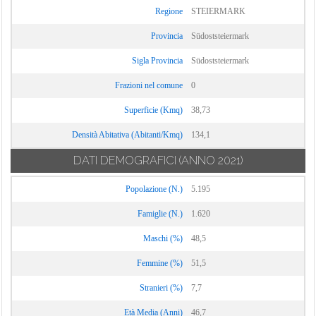
Regione
STEIERMARK
Provincia
Südoststeiermark
Sigla Provincia
Südoststeiermark
Frazioni nel comune
0
Superficie (Kmq)
38,73
Densità Abitativa (Abitanti/Kmq)
134,1
DATI DEMOGRAFICI
(ANNO 2021)
Popolazione (N.)
5.195
Famiglie (N.)
1.620
Maschi (%)
48,5
Femmine (%)
51,5
Stranieri (%)
7,7
Età Media (Anni)
46,7