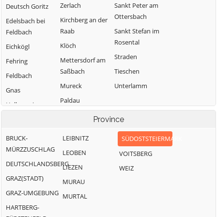
Zerlach
Sankt Peter am
Deutsch Goritz
Ottersbach
Kirchberg an der
Edelsbach bei
Raab
Sankt Stefan im
Feldbach
Rosental
Klöch
Eichkögl
Straden
Mettersdorf am
Fehring
Saßbach
Tieschen
Feldbach
Mureck
Unterlamm
Gnas
Paldau
Halbenrain
Pirching am
Province
Traubenberg
BRUCK-
LEIBNITZ
SÜDOSTSTEIERMARK
MÜRZZUSCHLAG
LEOBEN
VOITSBERG
DEUTSCHLANDSBERG
LIEZEN
WEIZ
GRAZ(STADT)
MURAU
GRAZ-UMGEBUNG
MURTAL
HARTBERG-