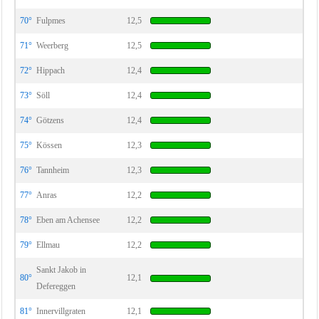
70°
Fulpmes
12,5
71°
Weerberg
12,5
72°
Hippach
12,4
73°
Söll
12,4
74°
Götzens
12,4
75°
Kössen
12,3
76°
Tannheim
12,3
77°
Anras
12,2
78°
Eben am Achensee
12,2
79°
Ellmau
12,2
Sankt Jakob in
80°
12,1
Defereggen
81°
Innervillgraten
12,1