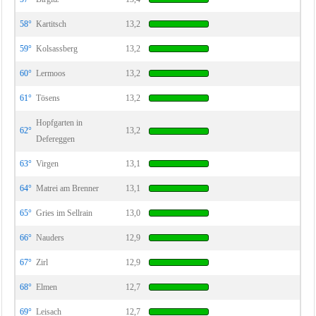
58°
Kartitsch
13,2
59°
Kolsassberg
13,2
60°
Lermoos
13,2
61°
Tösens
13,2
Hopfgarten in
62°
13,2
Defereggen
63°
Virgen
13,1
64°
Matrei am Brenner
13,1
65°
Gries im Sellrain
13,0
66°
Nauders
12,9
67°
Zirl
12,9
68°
Elmen
12,7
69°
Leisach
12,7