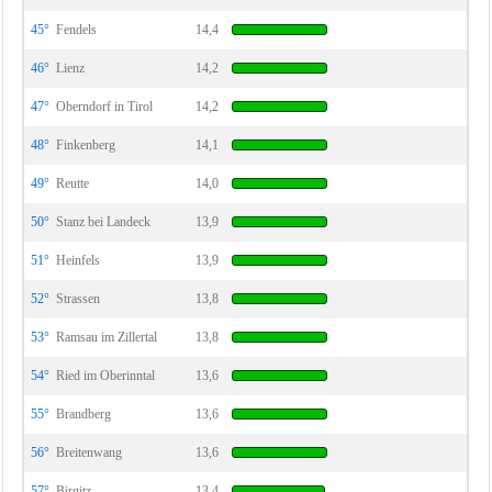
45°
Fendels
14,4
46°
Lienz
14,2
47°
Oberndorf in Tirol
14,2
48°
Finkenberg
14,1
49°
Reutte
14,0
50°
Stanz bei Landeck
13,9
51°
Heinfels
13,9
52°
Strassen
13,8
53°
Ramsau im Zillertal
13,8
54°
Ried im Oberinntal
13,6
55°
Brandberg
13,6
56°
Breitenwang
13,6
57°
Birgitz
13,4