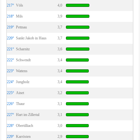
217°
Völs
4,0
218°
Mils
3,9
219°
Pettnau
3,7
220°
Sankt Jakob in Haus
3,7
221°
Scharnitz
3,6
222°
Schwendt
3,4
223°
Wattens
3,4
224°
Jungholz
3,4
225°
Ainet
3,2
226°
Thaur
3,1
227°
Hart im Zillertal
3,1
228°
Obertilliach
3,0
229°
Karrösten
2,9