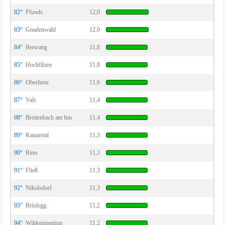
82°
Pfunds
12,0
83°
Gnadenwald
12,0
84°
Berwang
11,8
85°
Hochfilzen
11,8
86°
Oberlienz
11,6
87°
Vals
11,4
88°
Breitenbach am Inn
11,4
89°
Kaunertal
11,3
90°
Rinn
11,3
91°
Fließ
11,3
92°
Nikolsdorf
11,3
93°
Brixlegg
11,2
94°
Wildermieming
11,2