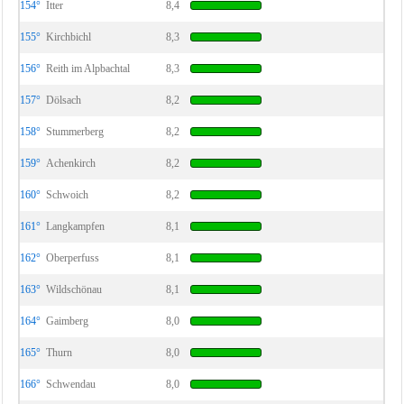
154°
Itter
8,4
155°
Kirchbichl
8,3
156°
Reith im Alpbachtal
8,3
157°
Dölsach
8,2
158°
Stummerberg
8,2
159°
Achenkirch
8,2
160°
Schwoich
8,2
161°
Langkampfen
8,1
162°
Oberperfuss
8,1
163°
Wildschönau
8,1
164°
Gaimberg
8,0
165°
Thurn
8,0
166°
Schwendau
8,0