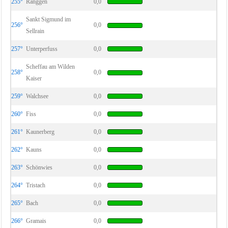
255°
Ranggen
0,0
Sankt Sigmund im
256°
0,0
Sellrain
257°
Unterperfuss
0,0
Scheffau am Wilden
258°
0,0
Kaiser
259°
Walchsee
0,0
260°
Fiss
0,0
261°
Kaunerberg
0,0
262°
Kauns
0,0
263°
Schönwies
0,0
264°
Tristach
0,0
265°
Bach
0,0
266°
Gramais
0,0