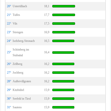
20°
Untertilliach
18,1
21°
Tulfes
17,7
22°
Vils
17,5
23°
Strengen
16,9
24°
Iselsberg-Stronach
16,5
Schönberg im
25°
16,4
Stubaital
26°
Zellberg
16,2
27°
Jochberg
16,2
28°
Außervillgraten
16,2
29°
Kitzbühel
15,9
30°
Seefeld in Tirol
15,9
31°
Sautens
15,9