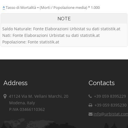
^
Tasso di Mortalità = (Morti / Popolazione media) * 1.000
NOTE
Saldo Naturale: Fonte Elaborazioni Urbistat su dati statistik.at
Nati: Fonte Elaborazioni Urbistat su dati statistik.at
Popolazione: Fonte statistik.at
Address
Contacts
41124 Via M. Vellani Marchi, 20
+39 059 8395229
Modena, Italy
+39 059 8395230
P.IVA 03466110362
info@urbistat.co