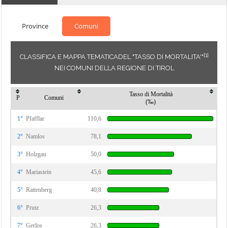
Province
Comuni
[1]
CLASSIFICA E MAPPA TEMATICADEL "TASSO DI MORTALITA'"
NEI COMUNI DELLA REGIONE DI TIROL
Tasso di Mortalità
P
Comuni
(‰)
1°
Pfafflar
110,6
2°
Namlos
78,1
3°
Holzgau
50,0
4°
Mariastein
45,6
5°
Rattenberg
40,8
6°
Prutz
26,3
7°
Gerlos
26,3