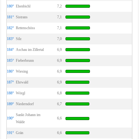
180°
Ehenbichl
7,2
181°
Sistrans
7,1
182°
Rettenschöss
7,1
183°
Silz
7,0
184°
Aschau im Zillertal
6,9
185°
Fieberbrunn
6,9
186°
Wiesing
6,9
187°
Ehrwald
6,9
188°
Wörgl
6,8
189°
Niederndorf
6,7
Sankt Johann im
190°
6,6
Walde
191°
Grän
6,6