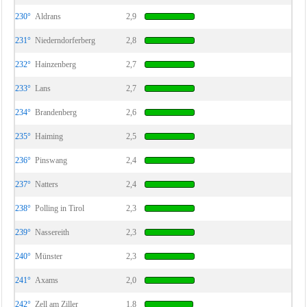
230°
Aldrans
2,9
231°
Niederndorferberg
2,8
232°
Hainzenberg
2,7
233°
Lans
2,7
234°
Brandenberg
2,6
235°
Haiming
2,5
236°
Pinswang
2,4
237°
Natters
2,4
238°
Polling in Tirol
2,3
239°
Nassereith
2,3
240°
Münster
2,3
241°
Axams
2,0
242°
Zell am Ziller
1,8