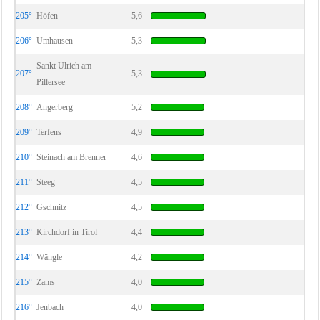
205°
Höfen
5,6
206°
Umhausen
5,3
Sankt Ulrich am
207°
5,3
Pillersee
208°
Angerberg
5,2
209°
Terfens
4,9
210°
Steinach am Brenner
4,6
211°
Steeg
4,5
212°
Gschnitz
4,5
213°
Kirchdorf in Tirol
4,4
214°
Wängle
4,2
215°
Zams
4,0
216°
Jenbach
4,0