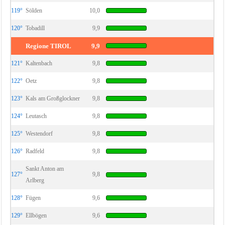
119°
Sölden
10,0
120°
Tobadill
9,9
Regione TIROL
9,9
121°
Kaltenbach
9,8
122°
Oetz
9,8
123°
Kals am Großglockner
9,8
124°
Leutasch
9,8
125°
Westendorf
9,8
126°
Radfeld
9,8
Sankt Anton am
127°
9,8
Arlberg
128°
Fügen
9,6
129°
Ellbögen
9,6