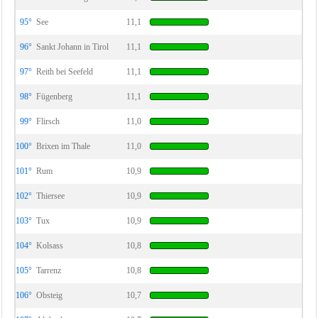
95°
See
11,1
96°
Sankt Johann in Tirol
11,1
97°
Reith bei Seefeld
11,1
98°
Fügenberg
11,1
99°
Flirsch
11,0
100°
Brixen im Thale
11,0
101°
Rum
10,9
102°
Thiersee
10,9
103°
Tux
10,9
104°
Kolsass
10,8
105°
Tarrenz
10,8
106°
Obsteig
10,7