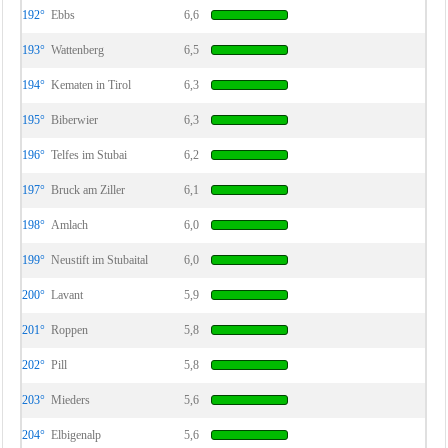
192°
Ebbs
6,6
193°
Wattenberg
6,5
194°
Kematen in Tirol
6,3
195°
Biberwier
6,3
196°
Telfes im Stubai
6,2
197°
Bruck am Ziller
6,1
198°
Amlach
6,0
199°
Neustift im Stubaital
6,0
200°
Lavant
5,9
201°
Roppen
5,8
202°
Pill
5,8
203°
Mieders
5,6
204°
Elbigenalp
5,6