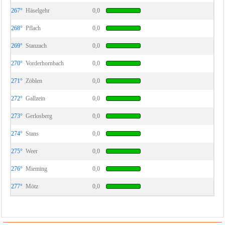
267°
Häselgehr
0,0
268°
Pflach
0,0
269°
Stanzach
0,0
270°
Vorderhornbach
0,0
271°
Zöblen
0,0
272°
Gallzein
0,0
273°
Gerlosberg
0,0
274°
Stans
0,0
275°
Weer
0,0
276°
Mieming
0,0
277°
Mötz
0,0