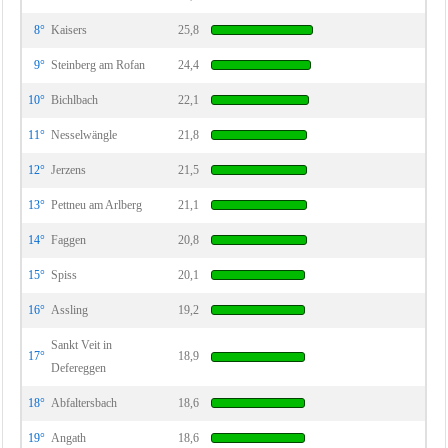
8°
Kaisers
25,8
9°
Steinberg am Rofan
24,4
10°
Bichlbach
22,1
11°
Nesselwängle
21,8
12°
Jerzens
21,5
13°
Pettneu am Arlberg
21,1
14°
Faggen
20,8
15°
Spiss
20,1
16°
Assling
19,2
Sankt Veit in
17°
18,9
Defereggen
18°
Abfaltersbach
18,6
19°
Angath
18,6