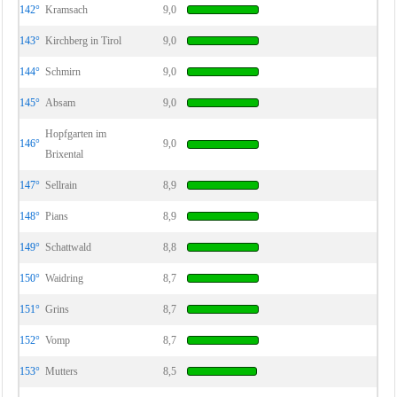
142°
Kramsach
9,0
143°
Kirchberg in Tirol
9,0
144°
Schmirn
9,0
145°
Absam
9,0
Hopfgarten im
146°
9,0
Brixental
147°
Sellrain
8,9
148°
Pians
8,9
149°
Schattwald
8,8
150°
Waidring
8,7
151°
Grins
8,7
152°
Vomp
8,7
153°
Mutters
8,5