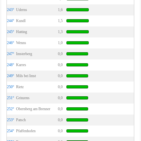
243°
Uderns
1,6
244°
Kundl
1,5
245°
Hatting
1,3
246°
Wenns
1,0
247°
Imsterberg
0,0
248°
Karres
0,0
249°
Mils bei Imst
0,0
250°
Rietz
0,0
251°
Grinzens
0,0
252°
Obernberg am Brenner
0,0
253°
Patsch
0,0
254°
Pfaffenhofen
0,0