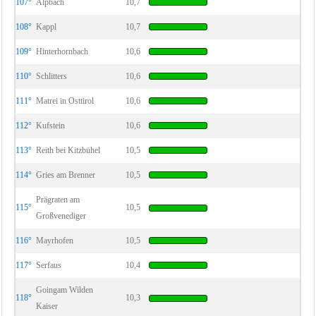
107°
Alpbach
10,7
108°
Kappl
10,7
109°
Hinterhornbach
10,6
110°
Schlitters
10,6
111°
Matrei in Osttirol
10,6
112°
Kufstein
10,6
113°
Reith bei Kitzbühel
10,5
114°
Gries am Brenner
10,5
Prägraten am
115°
10,5
Großvenediger
116°
Mayrhofen
10,5
117°
Serfaus
10,4
Goingam Wilden
118°
10,3
Kaiser