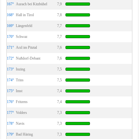
167°
Aurach bei Kitzbühel
7,9
168°
Hall in Tirol
7,8
169°
Längenfeld
7,7
170°
Schwaz
7,7
171°
Arzl im Pitztal
7,6
172°
Nußdorf-Debant
7,6
173°
Inzing
7,5
174°
Trins
7,5
175°
Imst
7,4
176°
Fritzens
7,4
177°
Volders
7,3
178°
Navis
7,3
179°
Bad Häring
7,3