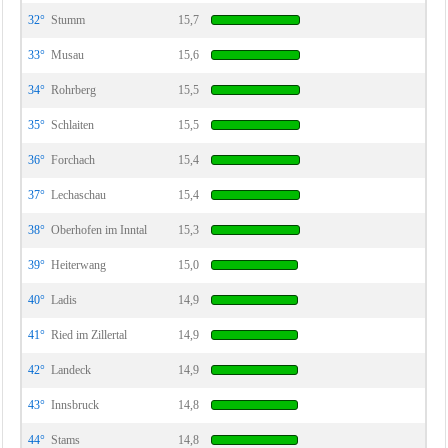
32°
Stumm
15,7
33°
Musau
15,6
34°
Rohrberg
15,5
35°
Schlaiten
15,5
36°
Forchach
15,4
37°
Lechaschau
15,4
38°
Oberhofen im Inntal
15,3
39°
Heiterwang
15,0
40°
Ladis
14,9
41°
Ried im Zillertal
14,9
42°
Landeck
14,9
43°
Innsbruck
14,8
44°
Stams
14,8