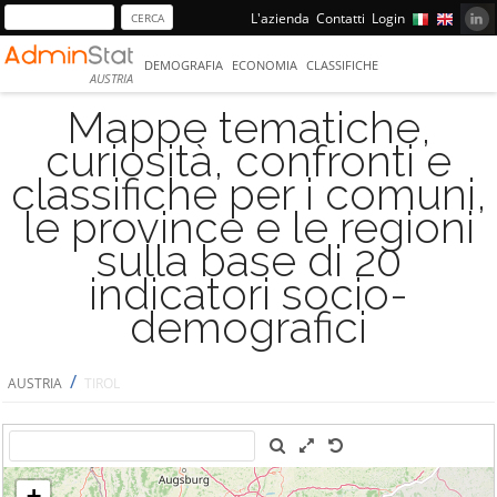
L'azienda
Contatti
Login
DEMOGRAFIA
ECONOMIA
CLASSIFICHE
AUSTRIA
Mappe tematiche,
curiosità, confronti e
classifiche per i comuni,
le province e le regioni
sulla base di 20
indicatori socio-
demografici
/
AUSTRIA
TIROL