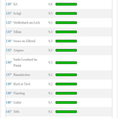
130°
Erl
9,6
131°
Ischgl
9,5
132°
Weißenbach am Lech
9,5
133°
Sillian
9,3
134°
Strass im Zillertal
9,3
135°
Ampass
9,3
Sankt Leonhard im
136°
9,3
Pitztal
137°
Baumkirchen
9,2
138°
Buch in Tirol
9,2
139°
Flaurling
9,1
140°
Galtür
9,1
141°
Telfs
9,1