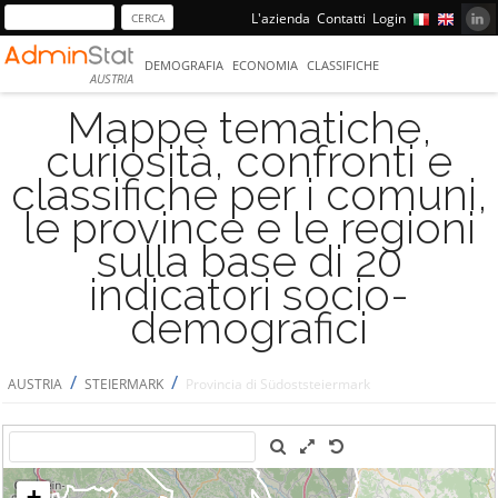
L'azienda
Contatti
Login
DEMOGRAFIA
ECONOMIA
CLASSIFICHE
AUSTRIA
Mappe tematiche,
curiosità, confronti e
classifiche per i comuni,
le province e le regioni
sulla base di 20
indicatori socio-
demografici
/
/
AUSTRIA
STEIERMARK
Provincia di Südoststeiermark