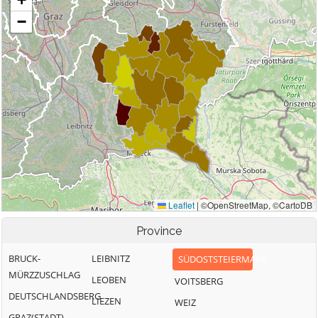
Province
BRUCK-
LEIBNITZ
SÜDOSTSTEIERMARK
MÜRZZUSCHLAG
LEOBEN
VOITSBERG
DEUTSCHLANDSBERG
LIEZEN
WEIZ
GRAZ(STADT)