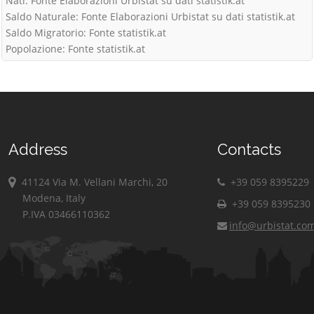
Nati: Fonte Elaborazioni Urbistat su dati statistik.at
Saldo Naturale: Fonte Elaborazioni Urbistat su dati statistik.at
Saldo Migratorio: Fonte statistik.at
Popolazione: Fonte statistik.at
Address
Contacts
41124 Via M. Vellani Marchi, 20
+39 059 8395229
Modena, Italy
+39 059 8395230
P.IVA 03466110362
info@urbistat.co