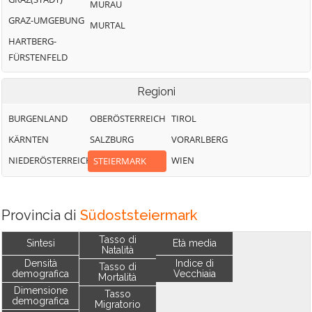
MURAU
GRAZ-UMGEBUNG
MURTAL
HARTBERG-
FÜRSTENFELD
Regioni
BURGENLAND
OBERÖSTERREICH
TIROL
KÄRNTEN
SALZBURG
VORARLBERG
NIEDERÖSTERREICH
WIEN
STEIERMARK
Provincia di
Südoststeiermark
Tasso di
Sintesi
Età media
Natalità
Densità
Indice di
Tasso di
demografica
Vecchiaia
Mortalità
Dimensione
Tasso
demografica
Migratorio