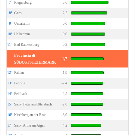
7°
Riegersburg
3,6
8°
Gnas
2,2
9°
Unterlamm
0,0
10°
Halbenrain
0,0
11°
Bad Radkersburg
-0,3
Provincia di
-1,7
SÜDOSTSTEIERMARK
12°
Paldau
-1,9
13°
Fehring
-2,4
14°
Feldbach
-2,5
15°
Sankt Peter am Ottersbach
-2,8
16°
Kirchberg an der Raab
-3,9
17°
Sankt Anna am Aigen
-4,2