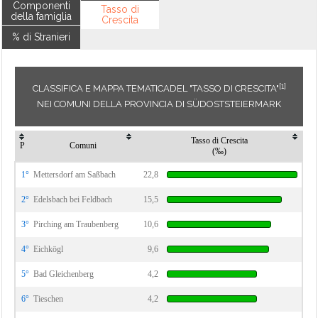
Componenti
Tasso di
della famiglia
Crescita
% di Stranieri
[1]
CLASSIFICA E MAPPA TEMATICADEL "TASSO DI CRESCITA"
NEI COMUNI DELLA PROVINCIA DI SÜDOSTSTEIERMARK
Tasso di Crescita
P
Comuni
(‰)
1°
Mettersdorf am Saßbach
22,8
2°
Edelsbach bei Feldbach
15,5
3°
Pirching am Traubenberg
10,6
4°
Eichkögl
9,6
5°
Bad Gleichenberg
4,2
6°
Tieschen
4,2