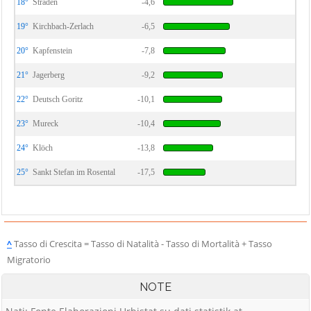
18°
Straden
-4,6
19°
Kirchbach-Zerlach
-6,5
20°
Kapfenstein
-7,8
21°
Jagerberg
-9,2
22°
Deutsch Goritz
-10,1
23°
Mureck
-10,4
24°
Klöch
-13,8
25°
Sankt Stefan im Rosental
-17,5
^
Tasso di Crescita = Tasso di Natalità - Tasso di Mortalità + Tasso
Migratorio
NOTE