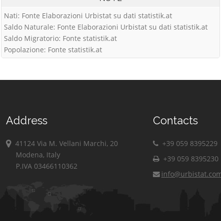
Nati: Fonte Elaborazioni Urbistat su dati statistik.at
Saldo Naturale: Fonte Elaborazioni Urbistat su dati statistik.at
Saldo Migratorio: Fonte statistik.at
Popolazione: Fonte statistik.at
Address
Contacts
41124 Via M. Vellani Marchi, 20
+39 059 8395229
Modena, Italy
+39 059 8395230
P.IVA 03466110362
info@urbistat.co