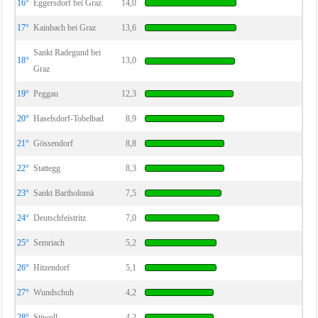
16°
Eggersdorf bei Graz
14,0
17°
Kainbach bei Graz
13,6
Sankt Radegund bei
18°
13,0
Graz
19°
Peggau
12,3
20°
Haselsdorf-Tobelbad
8,9
21°
Gössendorf
8,8
22°
Stattegg
8,3
23°
Sankt Bartholomä
7,5
24°
Deutschfeistritz
7,0
25°
Semriach
5,2
26°
Hitzendorf
5,1
27°
Wundschuh
4,2
28°
Stiwoll
4,2