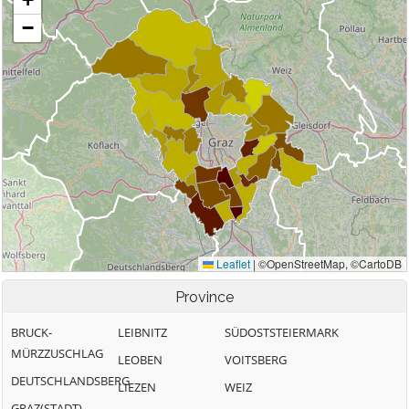
Province
BRUCK-
LEIBNITZ
SÜDOSTSTEIERMARK
MÜRZZUSCHLAG
LEOBEN
VOITSBERG
DEUTSCHLANDSBERG
LIEZEN
WEIZ
GRAZ(STADT)