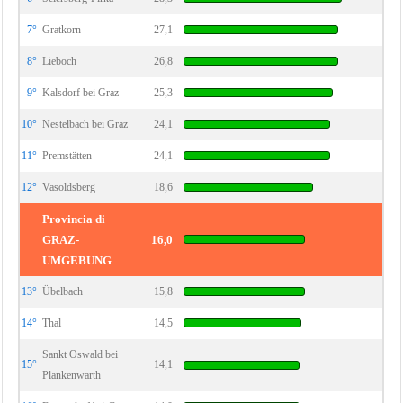
7°
Gratkorn
27,1
8°
Lieboch
26,8
9°
Kalsdorf bei Graz
25,3
10°
Nestelbach bei Graz
24,1
11°
Premstätten
24,1
12°
Vasoldsberg
18,6
Provincia di
GRAZ-
16,0
UMGEBUNG
13°
Übelbach
15,8
14°
Thal
14,5
Sankt Oswald bei
15°
14,1
Plankenwarth