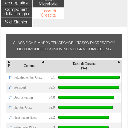
demografica
Migratorio
Componenti
Tasso di
della famiglia
Crescita
% di Stranieri
[1]
CLASSIFICA E MAPPA TEMATICADEL "TASSO DI CRESCITA"
NEI COMUNI DELLA PROVINCIA DI GRAZ-UMGEBUNG
Tasso di Crescita
P
Comuni
(‰)
1°
Feldkirchen bei Graz
40,1
2°
Werndorf
39,5
3°
Dobl-Zwaring
34,0
4°
Hart bei Graz
32,9
5°
Hausmannstätten
29,2
6°
Seiersberg-Pirka
28,3