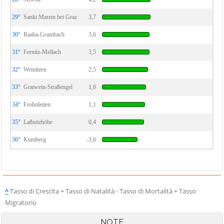
29°
Sankt Marein bei Graz
3,7
30°
Raaba-Grambach
3,6
31°
Fernitz-Mellach
3,5
32°
Weinitzen
2,5
33°
Gratwein-Straßengel
1,6
34°
Frohnleiten
1,1
35°
Laßnitzhöhe
0,4
36°
Kumberg
-3,6
^
Tasso di Crescita = Tasso di Natalità - Tasso di Mortalità + Tasso
Migratorio
NOTE