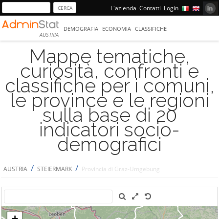
L'azienda
Contatti
Login
DEMOGRAFIA
ECONOMIA
CLASSIFICHE
AUSTRIA
Mappe tematiche,
curiosità, confronti e
classifiche per i comuni,
le province e le regioni
sulla base di 20
indicatori socio-
demografici
/
/
AUSTRIA
STEIERMARK
Provincia di Graz-Umgebung