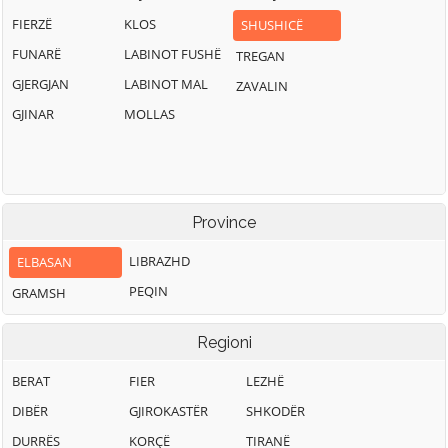
FIERZË
KLOS
SHUSHICË
FUNARË
LABINOT FUSHË
TREGAN
GJERGJAN
LABINOT MAL
ZAVALIN
GJINAR
MOLLAS
Province
LIBRAZHD
ELBASAN
PEQIN
GRAMSH
Regioni
BERAT
FIER
LEZHË
DIBËR
GJIROKASTËR
SHKODËR
DURRËS
KORÇË
TIRANË