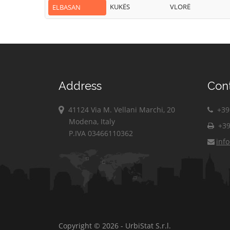
KUKËS
VLORË
ELBASAN
Address
Con
41124 Via M. Vellani Marchi, 20
+39 
Modena, Italy
+39
P.IVA 03466110362
inf
Copyright © 2026 - UrbiStat S.r.l.