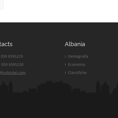
tacts
Albania
059 8395229
Demografia
 059 8395230
Economia
o@urbistat.com
Classifiche