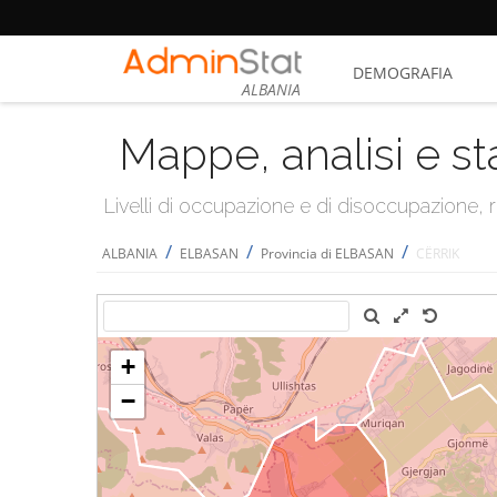
DEMOGRAFIA
ALBANIA
Mappe, analisi e st
Livelli di occupazione e di disoccupazione
/
/
/
ALBANIA
ELBASAN
Provincia di ELBASAN
CËRRIK