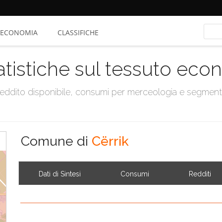
ECONOMIA
CLASSIFICHE
atistiche sul tessuto ec
, reddito disponibile, consumi per merceologia e segmen
Comune di
Cërrik
Dati di Sintesi
Consumi
Redditi