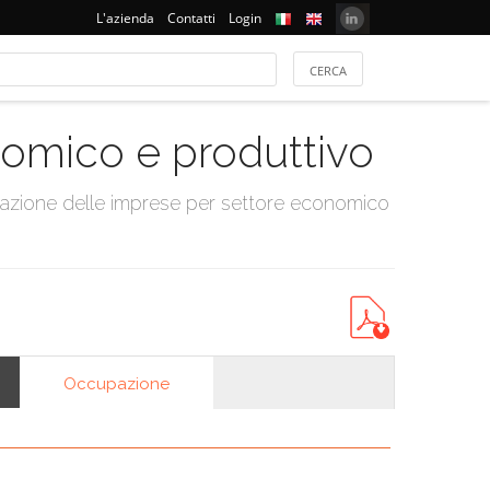
L'azienda
Contatti
Login
onomico e produttivo
tazione delle imprese per settore economico
Occupazione