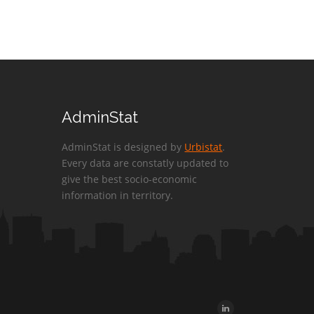
AdminStat
AdminStat is designed by
Urbistat
.
Every data are constatly updated to
give the best socio-economic
information in territory.