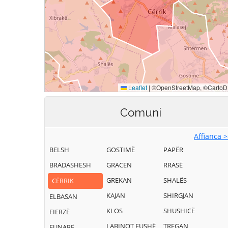
Comuni
Affianca 
BELSH
GOSTIMË
PAPËR
BRADASHESH
GRACEN
RRASË
GREKAN
SHALËS
CËRRIK
KAJAN
SHIRGJAN
ELBASAN
KLOS
SHUSHICË
FIERZË
LABINOT FUSHË
TREGAN
FUNARË