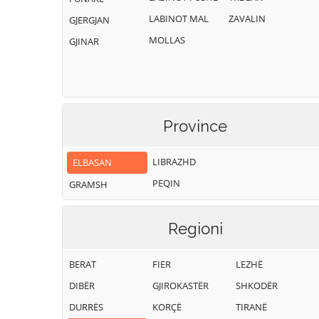
LABINOT MAL
ZAVALIN
GJERGJAN
MOLLAS
GJINAR
Province
LIBRAZHD
ELBASAN
PEQIN
GRAMSH
Regioni
BERAT
FIER
LEZHË
DIBËR
GJIROKASTËR
SHKODËR
DURRËS
KORÇË
TIRANË