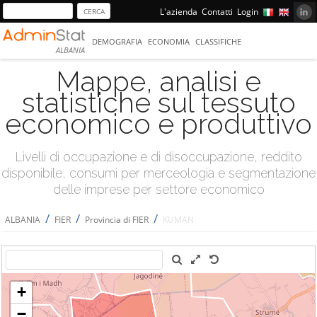
L'azienda
Contatti
Login
DEMOGRAFIA
ECONOMIA
CLASSIFICHE
ALBANIA
Mappe, analisi e
statistiche sul tessuto
economico e produttivo
Livelli di occupazione e di disoccupazione, reddito
disponibile, consumi per merceologia e segmentazione
delle imprese per settore economico
/
/
/
ALBANIA
FIER
Provincia di FIER
KUMAN