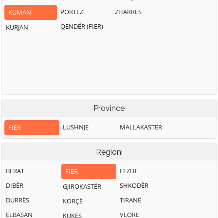
PORTËZ
ZHARRËS
KUMAN
QENDËR (FIER)
KURJAN
Province
LUSHNJE
MALLAKASTËR
FIER
Regioni
BERAT
LEZHË
FIER
DIBËR
SHKODËR
GJIROKASTËR
DURRËS
TIRANË
KORÇË
ELBASAN
VLORË
KUKËS