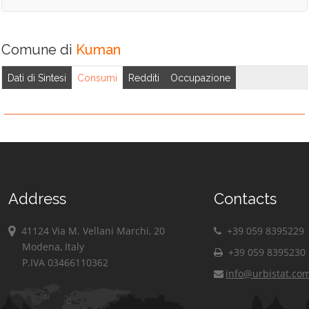
Comune di
Kuman
Dati di Sintesi
Consumi
Redditi
Occupazione
Address
Contacts
41124 Via M. Vellani Marchi, 20
+39 059 8395229
Modena, Italy
+39 059 8395230
P.IVA 03466110362
info@urbistat.co