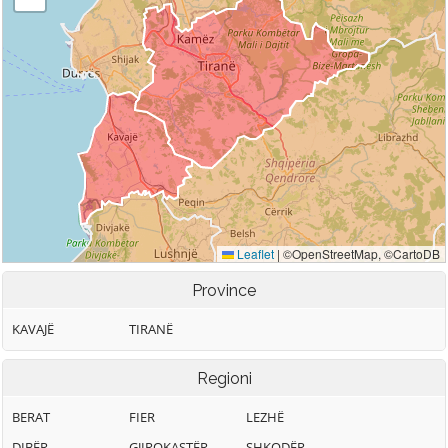
Province
KAVAJË
TIRANË
Regioni
BERAT
FIER
LEZHË
DIBËR
GJIROKASTËR
SHKODËR