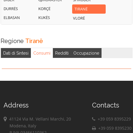
DURRËS
KORÇË
TIRANË
ELBASAN
KUKËS
VLORË
Regione
Tiranë
Dati di Sintesi
Consumi
Redditi
Occupazione
Address
Contacts
41124 Via M. Vellani Marchi, 20
+39 059 8395229
Modena, Italy
+39 059 8395230
P.IVA 03466110362