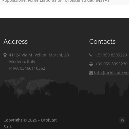
Popolazione: Fonte Elaborazioni Urbistat su dati INSTAT
Address
Contacts
41124 Via M. Vellani Marchi, 20
+39 059 8395229
Modena, Italy
+39 059 8395230
P.IVA 03466110362
info@urbistat.co
Copyright © 2026 - UrbiStat
S.r.l.