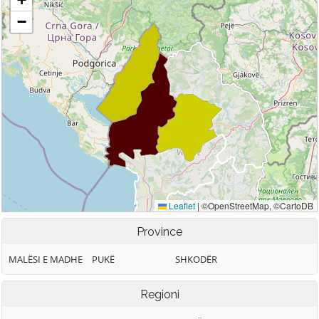
Province
MALËSI E MADHE
PUKË
SHKODËR
Regioni