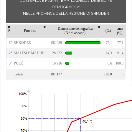
CLASSIFICA E MAPPA TEMATICADELLA "DIMESIONE
DEMOGRAFICA"
NELLE PROVINCE DELLA REGIONE DI SHKODËR
Dimensione demografica
cum
P
Province
(%)
(N° di abitanti)
(%)
1°
SHKODËR
152.039
77,1
77,1
2°
MALËSI E MADHE
28.222
14,3
91,4
3°
PUKË
16.916
8,6
100,0
Totale
197.177
100,0
-