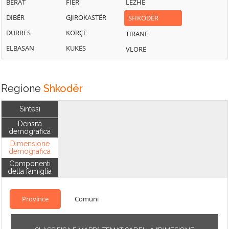
BERAT
FIER
LEZHË
DIBËR
GJIROKASTËR
SHKODËR
DURRËS
KORÇË
TIRANË
ELBASAN
KUKËS
VLORË
Regione
Shkodër
Sintesi
Densità
demografica
Dimensione
demografica
Componenti
della famiglia
Province
Comuni