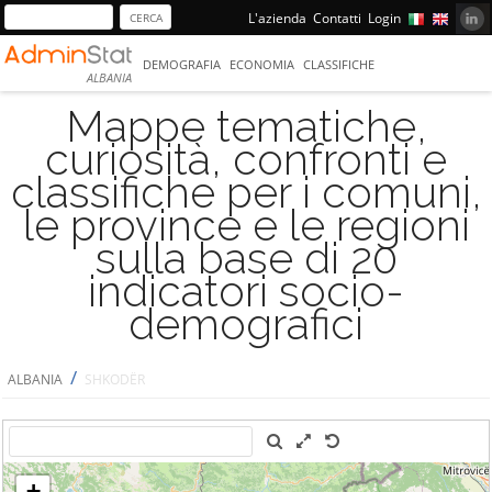
L'azienda
Contatti
Login
DEMOGRAFIA
ECONOMIA
CLASSIFICHE
ALBANIA
Mappe tematiche,
curiosità, confronti e
classifiche per i comuni,
le province e le regioni
sulla base di 20
indicatori socio-
demografici
/
ALBANIA
SHKODËR