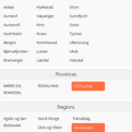
Askøy
Hyllestad
Stryn
Aurland
Høyanger
Sunnfjord
Austevoll
Kinn
Sveio
Austrheim
Kvam
Tysnes
Bergen
Kvinnherad
Ullensvang
Bjørnafjorden
Luster
Ulvik
Bremanger
Lærdal
Vaksdal
Bømlo
Masfjorden
Vik
Provinces
Eidfjord
Modalen
Voss
MØRE OG
ROGALAND
VESTLAND
Etne
Osterøy
Øygarden
ROMSDAL
Fedje
Samnanger
Fitjar
Sogndal
Regions
Agder og Sør-
Nord-Norge
Trøndelag
Østlandet
Oslo og Viken
Vestlandet