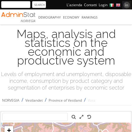
L'azienda
Contatti
Login
DEMOGRAPHY
ECONOMY
RANKINGS
NORVEGIA
Maps, analysis and
statistics on the
economic and
productive system
Levels of employment and unemployment, disposable
income, consumption by product category and
segmentation of enterprises by economic sector
/
/
/
NORVEGIA
Vestlandet
Province of Vestland
Voss