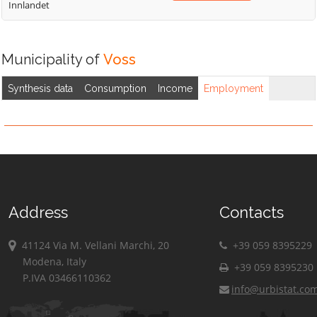
Innlandet
Municipality of
Voss
Synthesis data
Consumption
Income
Employment
Address
Contacts
41124 Via M. Vellani Marchi, 20
+39 059 8395229
Modena, Italy
+39 059 8395230
P.IVA 03466110362
info@urbistat.co