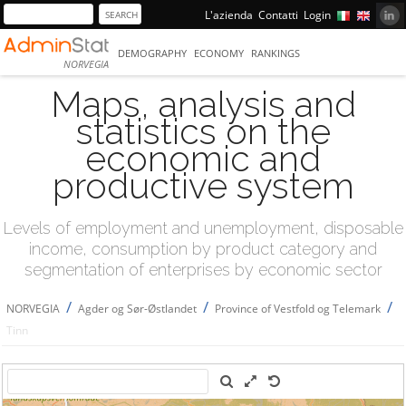
L'azienda
Contatti
Login
DEMOGRAPHY
ECONOMY
RANKINGS
NORVEGIA
Maps, analysis and
statistics on the
economic and
productive system
Levels of employment and unemployment, disposable
income, consumption by product category and
segmentation of enterprises by economic sector
/
/
/
NORVEGIA
Agder og Sør-Østlandet
Province of Vestfold og Telemark
Tinn