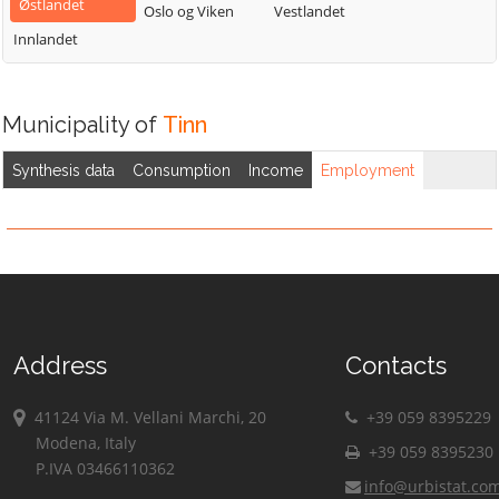
Østlandet
Oslo og Viken
Vestlandet
Innlandet
Municipality of
Tinn
Synthesis data
Consumption
Income
Employment
Address
Contacts
41124 Via M. Vellani Marchi, 20
+39 059 8395229
Modena, Italy
+39 059 8395230
P.IVA 03466110362
info@urbistat.co