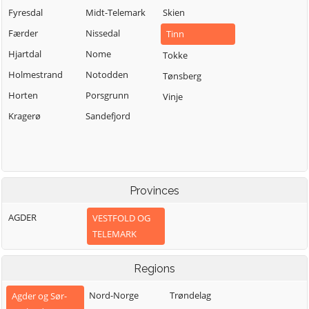
Fyresdal
Midt-Telemark
Skien
Færder
Nissedal
Tinn
Hjartdal
Nome
Tokke
Holmestrand
Notodden
Tønsberg
Horten
Porsgrunn
Vinje
Kragerø
Sandefjord
Provinces
AGDER
VESTFOLD OG
TELEMARK
Regions
Nord-Norge
Trøndelag
Agder og Sør-