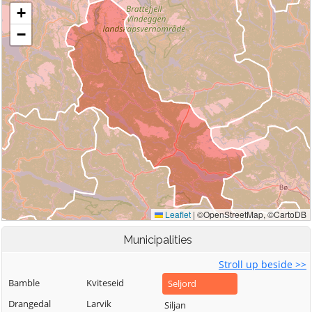
Municipalities
Stroll up beside >>
Bamble
Kviteseid
Seljord
Drangedal
Larvik
Siljan