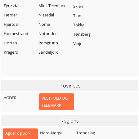
Fyresdal
Midt-Telemark
Skien
Færder
Nissedal
Tinn
Hjartdal
Nome
Tokke
Holmestrand
Notodden
Tønsberg
Horten
Porsgrunn
Vinje
Kragerø
Sandefjord
Provinces
AGDER
VESTFOLD OG
TELEMARK
Regions
Nord-Norge
Trøndelag
Agder og Sør-