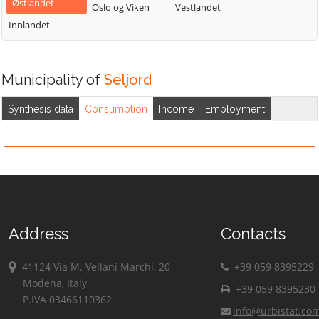
Østlandet
Oslo og Viken
Vestlandet
Innlandet
Municipality of
Seljord
Synthesis data
Consumption
Income
Employment
Address
Contacts
41124 Via M. Vellani Marchi, 20
+39 059 8395229
Modena, Italy
+39 059 8395230
P.IVA 03466110362
info@urbistat.co