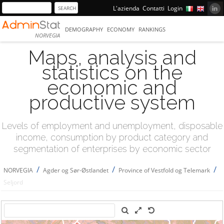
L'azienda
Contatti
Login
DEMOGRAPHY
ECONOMY
RANKINGS
NORVEGIA
Maps, analysis and
statistics on the
economic and
productive system
Levels of employment and unemployment, disposable
income, consumption by product category and
segmentation of enterprises by economic sector
/
/
/
NORVEGIA
Agder og Sør-Østlandet
Province of Vestfold og Telemark
Seljord