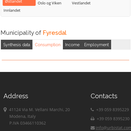
Østlandet
Oslo og Viken
Vestlandet
Innlandet
Municipality of
Fyresdal
Synthesis data
Consumption
Income
Employment
Address
Contacts
41124 Via M. Vellani Marchi, 20
+39 059 8395229
Modena, Italy
+39 059 8395230
P.IVA 03466110362
info@urbistat.co