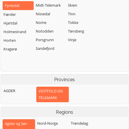
Midt-Telemark
Skien
Fyresdal
Nissedal
Tinn
Færder
Nome
Tokke
Hjartdal
Notodden
Tønsberg
Holmestrand
Porsgrunn
Vinje
Horten
Sandefjord
Kragerø
Provinces
AGDER
VESTFOLD OG
TELEMARK
Regions
Nord-Norge
Trøndelag
Agder og Sør-