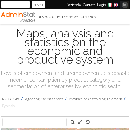
L'azienda
Contatti
Login
DEMOGRAPHY
ECONOMY
RANKINGS
NORVEGIA
Maps, analysis and
statistics on the
economic and
productive system
Levels of employment and unemployment, disposable
income, consumption by product category and
segmentation of enterprises by economic sector
/
/
/
NORVEGIA
Agder og Sør-Østlandet
Province of Vestfold og Telemark
Fyresdal