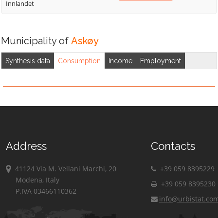
Innlandet
Municipality of
Askøy
Synthesis data
Consumption
Income
Employment
Address
Contacts
41124 Via M. Vellani Marchi, 20
+39 059 8395229
Modena, Italy
+39 059 8395230
P.IVA 03466110362
info@urbistat.co