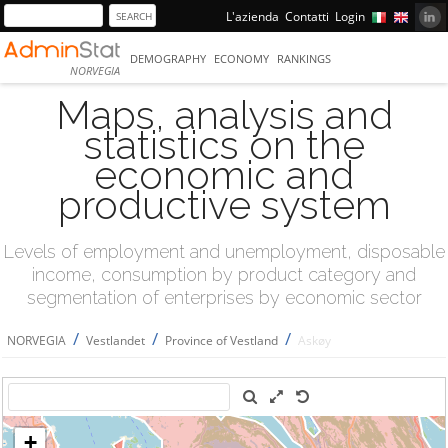
L'azienda
Contatti
Login
DEMOGRAPHY
ECONOMY
RANKINGS
NORVEGIA
Maps, analysis and
statistics on the
economic and
productive system
Levels of employment and unemployment, disposable
income, consumption by product category and
segmentation of enterprises by economic sector
/
/
/
NORVEGIA
Vestlandet
Province of Vestland
Askøy