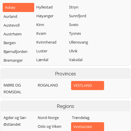
Hyllestad
Stryn
Askøy
Høyanger
Sunnfjord
Aurland
Kinn
Sveio
Austevoll
Kvam
Tysnes
Austrheim
Kvinnherad
Ullensvang
Bergen
Luster
Ulvik
Bjørnafjorden
Lærdal
Vaksdal
Bremanger
Masfjorden
Vik
Bømlo
Provinces
Modalen
Voss
Eidfjord
MØRE OG
ROGALAND
VESTLAND
Osterøy
Øygarden
Etne
ROMSDAL
Samnanger
Fedje
Sogndal
Fitjar
Regions
Agder og Sør-
Nord-Norge
Trøndelag
Østlandet
Oslo og Viken
Vestlandet