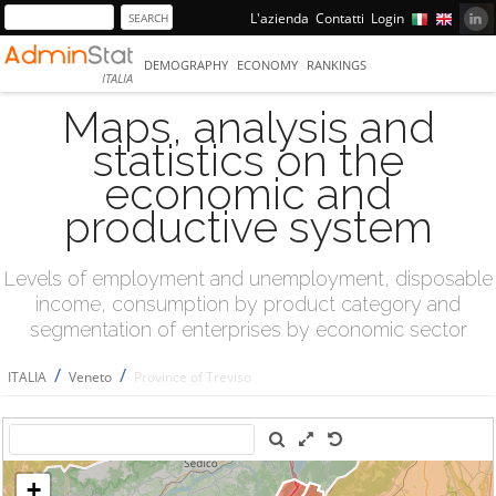
L'azienda
Contatti
Login
DEMOGRAPHY
ECONOMY
RANKINGS
ITALIA
Maps, analysis and
statistics on the
economic and
productive system
Levels of employment and unemployment, disposable
income, consumption by product category and
segmentation of enterprises by economic sector
/
/
ITALIA
Veneto
Province of Treviso