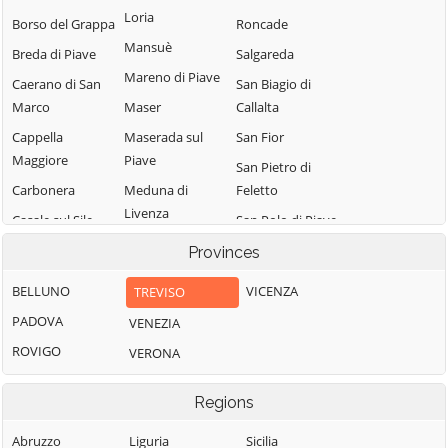
Loria
Borso del Grappa
Roncade
Mansuè
Breda di Piave
Salgareda
Mareno di Piave
Caerano di San
San Biagio di
Marco
Maser
Callalta
Cappella
Maserada sul
San Fior
Maggiore
Piave
San Pietro di
Carbonera
Meduna di
Feletto
Livenza
Casale sul Sile
San Polo di Piave
Miane
Casier
San Vendemiano
Provinces
Mogliano Veneto
Castelcucco
San Zenone degli
BELLUNO
VICENZA
TREVISO
Monastier di
Ezzelini
Castelfranco
PADOVA
VENEZIA
Treviso
Veneto
Santa Lucia di
ROVIGO
VERONA
Monfumo
Piave
Castello di
Godego
Montebelluna
Sarmede
Regions
Cavaso del
Morgano
Segusino
Tomba
Abruzzo
Liguria
Sicilia
Moriago della
Sernaglia della