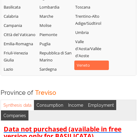
Cessalto
Battaglia
Battaglia
Basilicata
Lombardia
Toscana
Chiarano
Motta di Livenza
Silea
Calabria
Marche
Trentino-Alto
Adige/Südtirol
Cimadolmo
Nervesa della
Spresiano
Campania
Molise
Battaglia
Umbria
Cison di
Susegana
Città del Vaticano
Piemonte
Valmarino
Oderzo
Valle
Tarzo
Emilia-Romagna
Puglia
d'Aosta/Vallée
Codognè
Ormelle
Trevignano
Friuli-Venezia
Repubblica di San
d'Aoste
Colle Umberto
Orsago
Giulia
Marino
Treviso
Veneto
Conegliano
Paese
Lazio
Sardegna
Valdobbiadene
Cordignano
Pederobba
Vazzola
Cornuda
Pieve del Grappa
Vedelago
Province of
Treviso
Crocetta del
Pieve di Soligo
Vidor
Montello
Ponte di Piave
Synthesis data
Consumption
Income
Employment
Villorba
Farra di Soligo
Ponzano Veneto
Companies
Vittorio Veneto
Follina
Portobuffolè
Volpago del
Data not purchased (available in free
Fontanelle
Possagno
Montello
version only for BASILICATA)