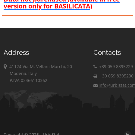
version only for BASILICATA)
Address
Contacts
41124 Via M. Vellani Marchi, 20
+39 059 8395229
Modena, Italy
+39 059 8395230
P.IVA 03466110362
info@urbistat.co
Copyright © 2026 - UrbiStat