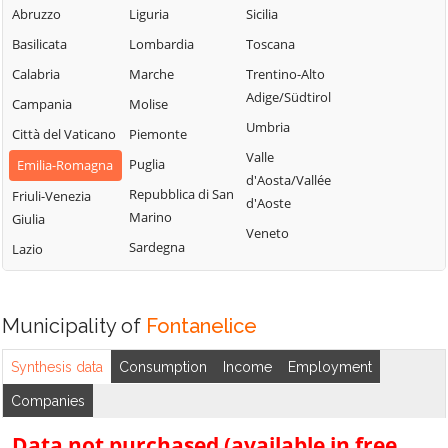
Medicina
Castel Guelfo di
Bolognese
Abruzzo
Liguria
Sicilia
Bologna
Minerbio
Sasso Marconi
Basilicata
Lombardia
Toscana
Castel Maggiore
Molinella
Valsamoggia
Calabria
Marche
Trentino-Alto
Castel San Pietro
Monghidoro
Vergato
Adige/Südtirol
Campania
Molise
Terme
Monte San Pietro
Zola Predosa
Umbria
Città del Vaticano
Piemonte
Castello d'Argile
Valle
Puglia
Emilia-Romagna
d'Aosta/Vallée
Repubblica di San
Friuli-Venezia
d'Aoste
Marino
Giulia
Veneto
Sardegna
Lazio
Municipality of
Fontanelice
Synthesis data
Consumption
Income
Employment
Companies
Data not purchased (available in free