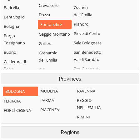
Crevalcore
Baricella
Ozzano
Dozza
dell'Emilia
Bentivoglio
Pianoro
Fontanelice
Bologna
Pieve di Cento
Gaggio Montano
Borgo
Tossignano
Sala Bolognese
Galliera
Budrio
San Benedetto
Granarolo
Val di Sambro
dell'Emilia
Calderara di
Reno
San Giorgio di
Grizzana
Piano
Morandi
Camugnano
Provinces
San Giovanni in
Imola
Casalecchio di
MODENA
RAVENNA
BOLOGNA
Persiceto
Reno
Lizzano in
PARMA
REGGIO
FERRARA
San Lazzaro di
Belvedere
Casalfiumanese
NELL'EMILIA
Savena
PIACENZA
FORLÌ-CESENA
Loiano
Castel d'Aiano
RIMINI
San Pietro in
Malalbergo
Castel del Rio
Casale
Marzabotto
Castel di Casio
Regions
Sant'Agata