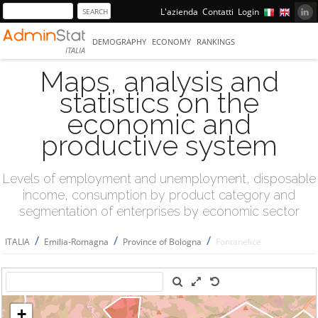
L'azienda
Contatti
Login
DEMOGRAPHY
ECONOMY
RANKINGS
ITALIA
Maps, analysis and
statistics on the
economic and
productive system
Levels of employment and unemployment, disposable
income, consumption by product category and
segmentation of enterprises by economic sector
/
/
/
ITALIA
Emilia-Romagna
Province of Bologna
Fontanelice