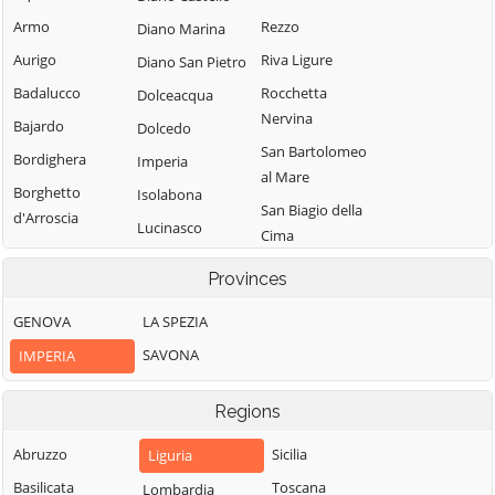
Armo
Rezzo
Diano Marina
Aurigo
Riva Ligure
Diano San Pietro
Badalucco
Rocchetta
Dolceacqua
Nervina
Bajardo
Dolcedo
San Bartolomeo
Bordighera
Imperia
al Mare
Borghetto
Isolabona
San Biagio della
d'Arroscia
Lucinasco
Cima
Borgomaro
Mendatica
San Lorenzo al
Provinces
Camporosso
Molini di Triora
Mare
Caravonica
GENOVA
LA SPEZIA
Montalto
Sanremo
Castel Vittorio
Carpasio
SAVONA
IMPERIA
Santo Stefano al
Castellaro
Montegrosso
Mare
Pian Latte
Regions
Ceriana
Seborga
Olivetta San
Cervo
Soldano
Abruzzo
Sicilia
Liguria
Michele
Cesio
Taggia
Basilicata
Toscana
Lombardia