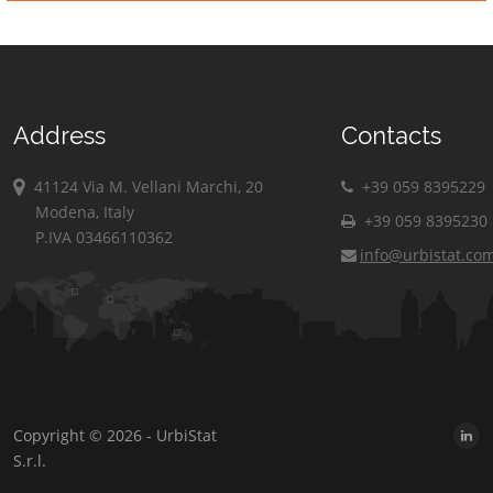
Address
Contacts
41124 Via M. Vellani Marchi, 20
+39 059 8395229
Modena, Italy
+39 059 8395230
P.IVA 03466110362
info@urbistat.co
Copyright © 2026 - UrbiStat
S.r.l.