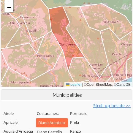
Municipalities
Stroll up beside >>
Airole
Costarainera
Pornassio
Apricale
Prelà
Diano Arentino
Aquila d'Arroscia
Ranzo
Diano Castello