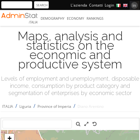
L'azienda
Contatti
Login
DEMOGRAPHY
ECONOMY
RANKINGS
ITALIA
Maps, analysis and
statistics on the
economic and
productive system
Levels of employment and unemployment, disposable
income, consumption by product category and
segmentation of enterprises by economic sector
/
/
/
ITALIA
Liguria
Province of Imperia
Diano Arentino