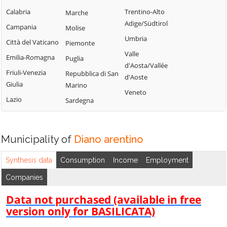
Ospedaletti
Chiusanico
Terzorio
Calabria
Trentino-Alto
Marche
Perinaldo
Adige/Südtirol
Chiusavecchia
Triora
Campania
Molise
Pietrabruna
Umbria
Cipressa
Vallebona
Città del Vaticano
Piemonte
Pieve di Teco
Valle
Civezza
Vallecrosia
Emilia-Romagna
Puglia
Pigna
d'Aosta/Vallée
Cosio d'Arroscia
Vasia
Friuli-Venezia
Repubblica di San
d'Aoste
Pompeiana
Giulia
Marino
Ventimiglia
Veneto
Pontedassio
Lazio
Sardegna
Vessalico
Villa Faraldi
Municipality of
Diano arentino
Synthesis data
Consumption
Income
Employment
Companies
Data not purchased (available in free
version only for BASILICATA)