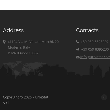
Address
Contacts
41124 Via M. Vellani Marchi, 20
+39 059 8395229
Modena, Italy
+39 059 8395230
P.IVA 03466110362
info@urbistat.co
Copyright © 2026 - UrbiStat
S.r.l.