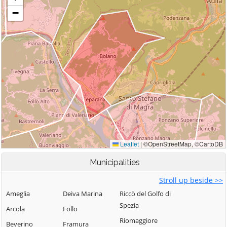
Municipalities
Stroll up beside >>
Ameglia
Deiva Marina
Riccò del Golfo di
Spezia
Arcola
Follo
Riomaggiore
Beverino
Framura