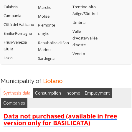
Calabria
Trentino-Alto
Marche
Adige/Südtirol
Campania
Molise
Umbria
Città del Vaticano
Piemonte
Valle
Emilia-Romagna
Puglia
d'Aosta/Vallée
Friuli-Venezia
Repubblica di San
d'Aoste
Giulia
Marino
Veneto
Lazio
Sardegna
Municipality of
Bolano
Synthesis data
Consumption
Income
Employment
Companies
Data not purchased (available in free
version only for BASILICATA)