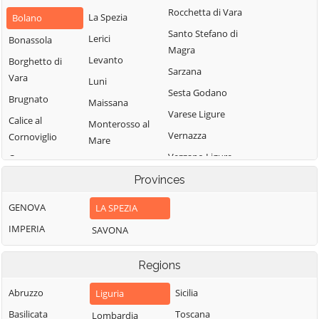
Rocchetta di Vara
La Spezia
Bolano
Santo Stefano di
Lerici
Bonassola
Magra
Levanto
Borghetto di
Sarzana
Vara
Luni
Sesta Godano
Brugnato
Maissana
Varese Ligure
Calice al
Monterosso al
Vernazza
Cornoviglio
Mare
Vezzano Ligure
Carro
Pignone
Zignago
Carrodano
Provinces
Portovenere
Castelnuovo
GENOVA
LA SPEZIA
Magra
IMPERIA
SAVONA
Regions
Abruzzo
Sicilia
Liguria
Basilicata
Toscana
Lombardia