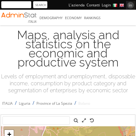
L'azienda
Contatti
Login
DEMOGRAPHY
ECONOMY
RANKINGS
ITALIA
Maps, analysis and
statistics on the
economic and
productive system
Levels of employment and unemployment, disposable
income, consumption by product category and
segmentation of enterprises by economic sector
/
/
/
ITALIA
Liguria
Province of La Spezia
Bolano