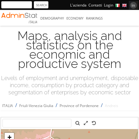
L'azienda
Contatti
Login
DEMOGRAPHY
ECONOMY
RANKINGS
ITALIA
Maps, analysis and
statistics on the
economic and
productive system
Levels of employment and unemployment, disposable
income, consumption by product category and
segmentation of enterprises by economic sector
/
/
/
ITALIA
Friuli-Venezia Giulia
Province of Pordenone
Andreis