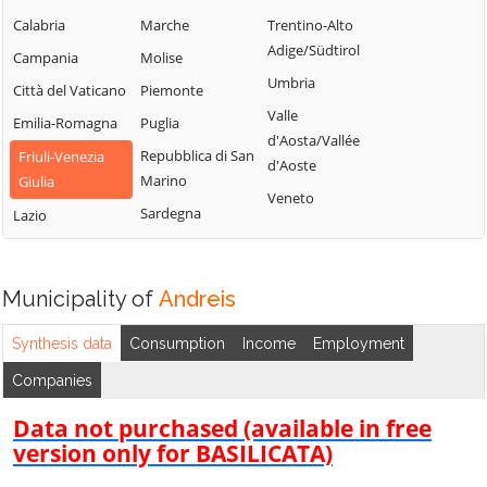
Cordovado
Vito d'Asio
Pordenone
Calabria
Marche
Trentino-Alto
Vivaro
Adige/Südtirol
Pravisdomini
Campania
Molise
Zoppola
Umbria
Roveredo in
Città del Vaticano
Piemonte
Piano
Valle
Emilia-Romagna
Puglia
d'Aosta/Vallée
Repubblica di San
Friuli-Venezia
d'Aoste
Marino
Giulia
Veneto
Sardegna
Lazio
Municipality of
Andreis
Synthesis data
Consumption
Income
Employment
Companies
Data not purchased (available in free
version only for BASILICATA)