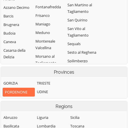
San Martino al
Fontanafredda
Azzano Decimo
Tagliamento
Frisanco
Barcis
San Quirino
Maniago
Brugnera
San Vito al
Meduno
Budoia
Tagliamento
Montereale
Caneva
Sequals
Valcellina
Casarsa della
Sesto al Reghena
Morsano al
Delizia
Spilimbergo
Tagliamento
Castelnovo del
Tramonti di
Pasiano di
Friuli
Provinces
Sopra
Pordenone
Cavasso Nuovo
GORIZIA
TRIESTE
Tramonti di
Pinzano al
Chions
Sotto
UDINE
PORDENONE
Tagliamento
Cimolais
Travesio
Polcenigo
Claut
Regions
Vajont
Porcia
Clauzetto
Valvasone
Abruzzo
Liguria
Sicilia
Pordenone
Cordenons
Arzene
Basilicata
Lombardia
Toscana
Prata di