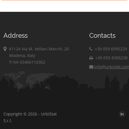
Address
Contacts
41124 Via M. Vellani Marchi, 20
+39 059 8395229
Modena, Italy
+39 059 8395230
P.IVA 03466110362
info@urbistat.co
Copyright © 2026 - UrbiStat
S.r.l.