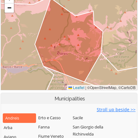
Municipalities
Stroll up beside >>
Erto e Casso
Sacile
Andreis
Fanna
San Giorgio della
Arba
Richinvelda
Fiume Veneto
Aviano