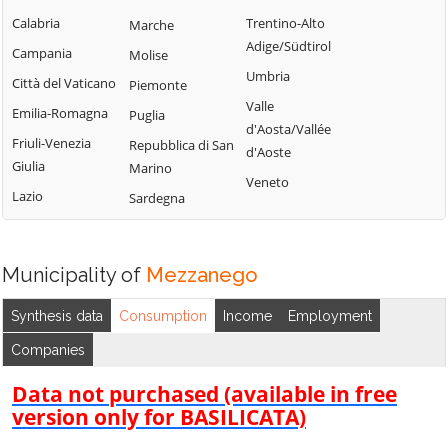
Torriglia
Cogorno
Calabria
Trentino-Alto
Marche
Orero
Tribogna
Adige/Südtirol
Coreglia Ligure
Campania
Molise
Pieve Ligure
Uscio
Umbria
Crocefieschi
Città del Vaticano
Piemonte
Portofino
Valbrevenna
Valle
Davagna
Emilia-Romagna
Puglia
Propata
Vobbia
d'Aosta/Vallée
Fascia
Friuli-Venezia
Repubblica di San
Rapallo
d'Aoste
Zoagli
Giulia
Marino
Favale di Malvaro
Veneto
Lazio
Sardegna
Municipality of
Mezzanego
Synthesis data
Consumption
Income
Employment
Companies
Data not purchased (available in free
version only for BASILICATA)