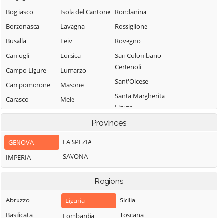
Bogliasco
Isola del Cantone
Rondanina
Borzonasca
Lavagna
Rossiglione
Busalla
Leivi
Rovegno
Camogli
Lorsica
San Colombano
Certenoli
Campo Ligure
Lumarzo
Sant'Olcese
Campomorone
Masone
Santa Margherita
Carasco
Mele
Ligure
Casarza Ligure
Mezzanego
Santo Stefano
Provinces
Casella
Mignanego
d'Aveto
LA SPEZIA
GENOVA
Castiglione
Moconesi
Savignone
Chiavarese
SAVONA
IMPERIA
Moneglia
Serra Riccò
Ceranesi
Montebruno
Sestri Levante
Regions
Chiavari
Montoggio
Sori
Cicagna
Abruzzo
Sicilia
Liguria
Ne
Tiglieto
Cogoleto
Basilicata
Toscana
Lombardia
Neirone