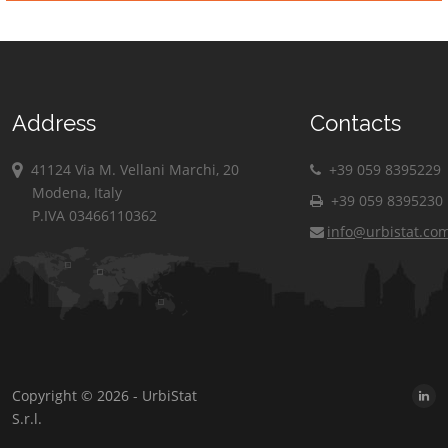
Address
Contacts
41124 Via M. Vellani Marchi, 20
+39 059 8395229
Modena, Italy
+39 059 8395230
P.IVA 03466110362
info@urbistat.co
Copyright © 2026 - UrbiStat
S.r.l.