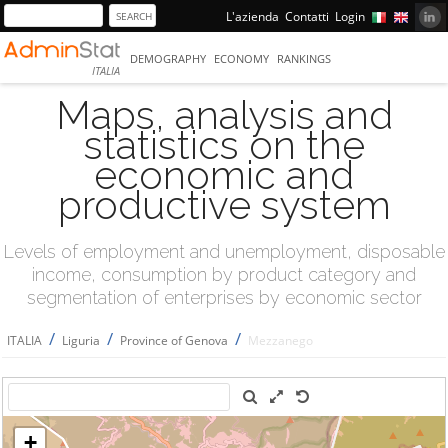
L'azienda
Contatti
Login
DEMOGRAPHY
ECONOMY
RANKINGS
ITALIA
Maps, analysis and
statistics on the
economic and
productive system
Levels of employment and unemployment, disposable
income, consumption by product category and
segmentation of enterprises by economic sector
/
/
/
ITALIA
Liguria
Province of Genova
Mezzanego