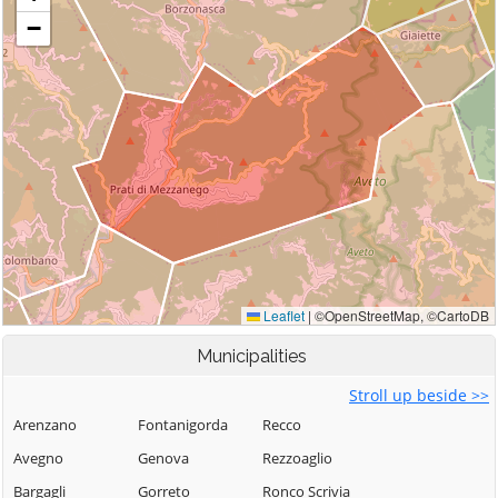
Municipalities
Stroll up beside >>
Arenzano
Fontanigorda
Recco
Avegno
Genova
Rezzoaglio
Bargagli
Gorreto
Ronco Scrivia