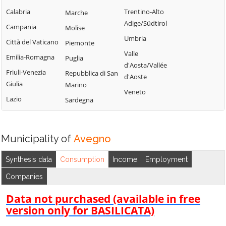
Torriglia
Cogorno
Calabria
Trentino-Alto
Marche
Orero
Tribogna
Adige/Südtirol
Coreglia Ligure
Campania
Molise
Pieve Ligure
Uscio
Umbria
Crocefieschi
Città del Vaticano
Piemonte
Portofino
Valbrevenna
Valle
Davagna
Emilia-Romagna
Puglia
Propata
Vobbia
d'Aosta/Vallée
Fascia
Friuli-Venezia
Repubblica di San
Rapallo
d'Aoste
Zoagli
Giulia
Marino
Favale di Malvaro
Veneto
Lazio
Sardegna
Municipality of
Avegno
Synthesis data
Consumption
Income
Employment
Companies
Data not purchased (available in free
version only for BASILICATA)