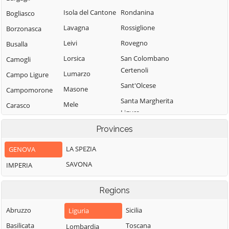
Isola del Cantone
Rondanina
Bogliasco
Lavagna
Rossiglione
Borzonasca
Leivi
Rovegno
Busalla
Lorsica
San Colombano
Camogli
Certenoli
Lumarzo
Campo Ligure
Sant'Olcese
Masone
Campomorone
Santa Margherita
Mele
Carasco
Ligure
Mezzanego
Casarza Ligure
Santo Stefano
Provinces
Mignanego
Casella
d'Aveto
LA SPEZIA
GENOVA
Moconesi
Castiglione
Savignone
Chiavarese
SAVONA
IMPERIA
Moneglia
Serra Riccò
Ceranesi
Montebruno
Sestri Levante
Regions
Chiavari
Montoggio
Sori
Cicagna
Abruzzo
Sicilia
Liguria
Ne
Tiglieto
Cogoleto
Basilicata
Toscana
Lombardia
Neirone