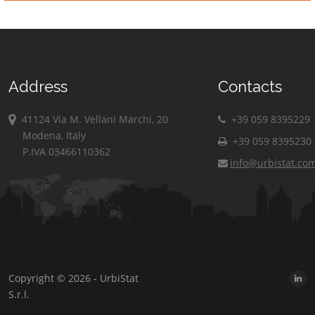
Address
Contacts
41124 Via M. Vellani Marchi, 20
+39 059 8395229
Modena, Italy
+39 059 8395230
P.IVA 03466110362
info@urbistat.co
Copyright © 2026 - UrbiStat
S.r.l.