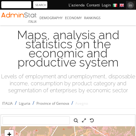
L'azienda
Contatti
Login
DEMOGRAPHY
ECONOMY
RANKINGS
ITALIA
Maps, analysis and
statistics on the
economic and
productive system
Levels of employment and unemployment, disposable
income, consumption by product category and
segmentation of enterprises by economic sector
/
/
/
ITALIA
Liguria
Province of Genova
Avegno