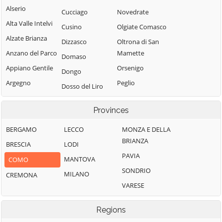
Alserio
Cucciago
Novedrate
Alta Valle Intelvi
Cusino
Olgiate Comasco
Alzate Brianza
Dizzasco
Oltrona di San
Anzano del Parco
Mamette
Domaso
Appiano Gentile
Orsenigo
Dongo
Argegno
Peglio
Dosso del Liro
Arosio
Pianello del Lario
Erba
Provinces
Asso
Pigra
Eupilio
Barni
Plesio
BERGAMO
LECCO
MONZA E DELLA
Faggeto Lario
BRIANZA
Bellagio
Pognana Lario
BRESCIA
LODI
Faloppio
PAVIA
Bene Lario
Ponna
MANTOVA
COMO
Fenegrò
SONDRIO
Beregazzo con
Ponte Lambro
MILANO
CREMONA
Figino Serenza
Figliaro
VARESE
Porlezza
Fino Mornasco
Binago
Proserpio
Garzeno
Regions
Bizzarone
Pusiano
Gera Lario