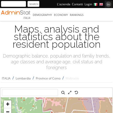
L'azienda
Contatti
Login
DEMOGRAPHY
ECONOMY
RANKINGS
ITALIA
Maps, analysis and
statistics about the
resident population
Demographic balance, population and familiy trends,
age classes and average age, civil status and
foreigners
/
/
/
ITALIA
Lombardia
Province of Como
Moltrasio