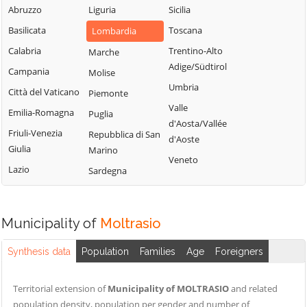
Blessagno
Abruzzo
Liguria
Sicilia
Rezzago
Grandate
Blevio
Basilicata
Toscana
Lombardia
Rodero
Grandola ed Uniti
Bregnano
Calabria
Trentino-Alto
Marche
Rovellasca
Gravedona ed
Adige/Südtirol
Brenna
Campania
Molise
Uniti
Rovello Porro
Umbria
Brienno
Città del Vaticano
Piemonte
Griante
Sala Comacina
Valle
Brunate
Emilia-Romagna
Puglia
Guanzate
San Bartolomeo
d'Aosta/Vallée
Bulgarograsso
Val Cavargna
Friuli-Venezia
Repubblica di San
Inverigo
d'Aoste
Giulia
Marino
Cabiate
San Fermo della
Laglio
Veneto
Battaglia
Lazio
Sardegna
Cadorago
Laino
San Nazzaro Val
Caglio
Lambrugo
Cavargna
Campione d'Italia
Lasnigo
Municipality of
Moltrasio
San Siro
Cantù
Lezzeno
Schignano
Synthesis data
Population
Families
Age
Foreigners
Canzo
Limido Comasco
Senna Comasco
Capiago
Lipomo
Solbiate con
Territorial extension of
Municipality of MOLTRASIO
and related
Intimiano
Livo
Cagno
population density, population per gender and number of