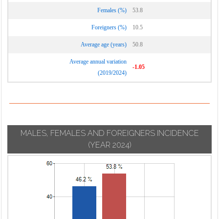
Monguzzo
Cermenate
Veniano
Females (%)
53.8
Montano Lucino
Cernobbio
Vercana
Foreigners (%)
10.5
Montemezzo
Cirimido
Vertemate con
Average age (years)
50.8
Minoprio
Claino con
Average annual variation
Osteno
Villa Guardia
-1.05
(2019/2024)
Colonno
Zelbio
MALES, FEMALES AND FOREIGNERS INCIDENCE
(YEAR 2024)