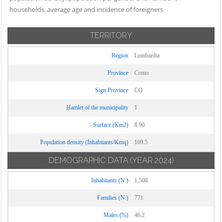
Carate Urio
households, average age and incidence of foreigners
Locate Varesino
Sorico
Carbonate
Lomazzo
Sormano
Carimate
TERRITORY
Longone al
Stazzona
Carlazzo
Segrino
Tavernerio
Region
Lombardia
Carugo
Luisago
Torno
Province
Como
Caslino d'Erba
Lurago d'Erba
Tremezzina
Sign Province
CO
Casnate con
Lurago Marinone
Trezzone
Bernate
Hamlet of the municipality
1
Lurate Caccivio
Turate
Cassina Rizzardi
Magreglio
Surface (Km2)
8.90
Uggiate con
Castelmarte
Mariano
Ronago
Population density (Inhabitants/Kmq)
169.5
Castelnuovo
Comense
Val Rezzo
Bozzente
DEMOGRAPHIC DATA
(YEAR 2024)
Maslianico
Valbrona
Cavargna
Inhabitants (N.)
1,508
Menaggio
Valmorea
Centro Valle
Merone
Families (N.)
771
Intelvi
Valsolda
Moltrasio
Cerano d'Intelvi
Males (%)
Veleso
46.2