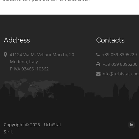
Address
Contacts
41124 Via M. Vellani Marchi, 20
+39 059 8395229
Modena, Italy
+39 059 8395230
P.IVA 03466110362
info@urbistat.co
Copyright © 2026 - UrbiStat
S.r.l.