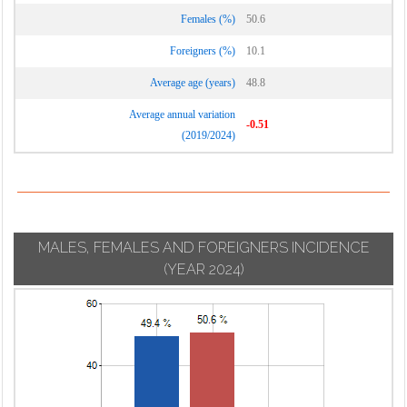
Monguzzo
Cermenate
Veniano
Females (%)
50.6
Montano Lucino
Cernobbio
Vercana
Foreigners (%)
10.1
Montemezzo
Cirimido
Vertemate con
Average age (years)
48.8
Minoprio
Claino con
Average annual variation
Osteno
Villa Guardia
-0.51
(2019/2024)
Colonno
Zelbio
MALES, FEMALES AND FOREIGNERS INCIDENCE
(YEAR 2024)