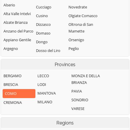
Alserio
Cucciago
Novedrate
Alta Valle Intelvi
Cusino
Olgiate Comasco
Alzate Brianza
Dizzasco
Oltrona di San
Anzano del Parco
Mamette
Domaso
Appiano Gentile
Orsenigo
Dongo
Argegno
Peglio
Dosso del Liro
Arosio
Pianello del Lario
Erba
Provinces
Asso
Pigra
Eupilio
Barni
Plesio
BERGAMO
LECCO
MONZA E DELLA
Faggeto Lario
BRIANZA
Bellagio
Pognana Lario
BRESCIA
LODI
Faloppio
PAVIA
Bene Lario
Ponna
MANTOVA
COMO
Fenegrò
SONDRIO
Beregazzo con
Ponte Lambro
MILANO
CREMONA
Figino Serenza
Figliaro
VARESE
Porlezza
Fino Mornasco
Binago
Proserpio
Garzeno
Regions
Bizzarone
Pusiano
Gera Lario