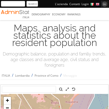
L'azienda
Contatti
Login
DEMOGRAPHY
ECONOMY
RANKINGS
ITALIA
Maps, analysis and
statistics about the
resident population
Demographic balance, population and familiy trends,
age classes and average age, civil status and
foreigners
/
/
/
ITALIA
Lombardia
Province of Como
Menaggio