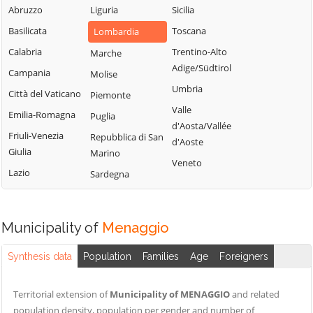
Blessagno
Abruzzo
Liguria
Sicilia
Rezzago
Grandate
Blevio
Basilicata
Toscana
Lombardia
Rodero
Grandola ed Uniti
Bregnano
Calabria
Trentino-Alto
Marche
Rovellasca
Gravedona ed
Adige/Südtirol
Brenna
Campania
Molise
Uniti
Rovello Porro
Umbria
Brienno
Città del Vaticano
Piemonte
Griante
Sala Comacina
Valle
Brunate
Emilia-Romagna
Puglia
Guanzate
San Bartolomeo
d'Aosta/Vallée
Bulgarograsso
Val Cavargna
Friuli-Venezia
Repubblica di San
Inverigo
d'Aoste
Giulia
Marino
Cabiate
San Fermo della
Laglio
Veneto
Battaglia
Lazio
Sardegna
Cadorago
Laino
San Nazzaro Val
Caglio
Lambrugo
Cavargna
Campione d'Italia
Lasnigo
Municipality of
Menaggio
San Siro
Cantù
Lezzeno
Schignano
Synthesis data
Population
Families
Age
Foreigners
Canzo
Limido Comasco
Senna Comasco
Capiago
Lipomo
Solbiate con
Territorial extension of
Municipality of MENAGGIO
and related
Intimiano
Livo
Cagno
population density, population per gender and number of