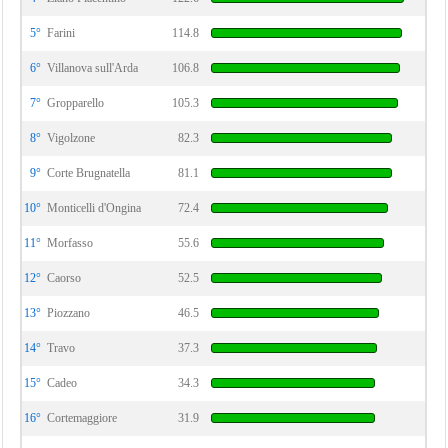
5°
Farini
114.8
6°
Villanova sull'Arda
106.8
7°
Gropparello
105.3
8°
Vigolzone
82.3
9°
Corte Brugnatella
81.1
10°
Monticelli d'Ongina
72.4
11°
Morfasso
55.6
12°
Caorso
52.5
13°
Piozzano
46.5
14°
Travo
37.3
15°
Cadeo
34.3
16°
Cortemaggiore
31.9