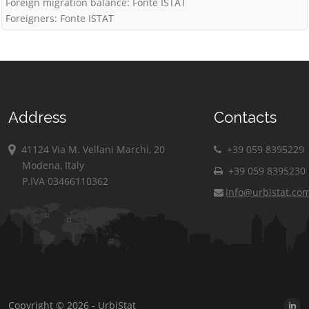
Foreign migration balance: Fonte ISTAT
Foreigners: Fonte ISTAT
Address
Contacts
41124 Via M. Vellani Marchi, 20
+39 059 8395229
Modena, Italy
+39 059 8395230
P.IVA 03466110362
info@urbistat.co
Copyright © 2026 - UrbiStat