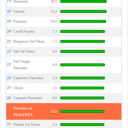
17°
Besenzone
26.1
18°
Gazzola
25.2
19°
Pontenure
16.0
20°
Castell'Arquato
7.2
21°
Borgonovo Val Tidone
7.1
22°
Alta Val Tidone
6.8
San Giorgio
23°
4.4
Piacentino
24°
Castelvetro Piacentino
3.3
25°
Alseno
2.0
26°
Carpaneto Piacentino
0.0
Province of
-2.3
PIACENZA
27°
Pianello Val Tidone
-3.3