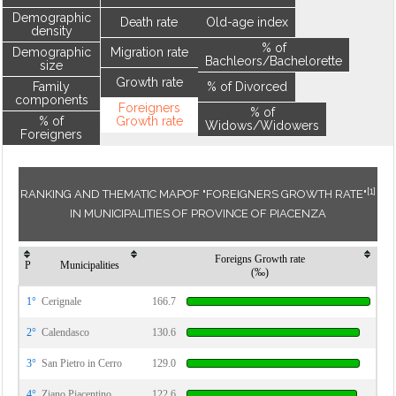
Demographic
Death rate
Old-age index
density
% of
Demographic
Migration rate
Bachleors/Bachelorette
size
Growth rate
Family
% of Divorced
components
Foreigners
% of
% of
Growth rate
Widows/Widowers
Foreigners
[1]
RANKING AND THEMATIC MAPOF "FOREIGNERS GROWTH RATE"
IN MUNICIPALITIES OF PROVINCE OF PIACENZA
Foreigns Growth rate
P
Municipalities
(‰)
1°
Cerignale
166.7
2°
Calendasco
130.6
3°
San Pietro in Cerro
129.0
4°
Ziano Piacentino
122.6