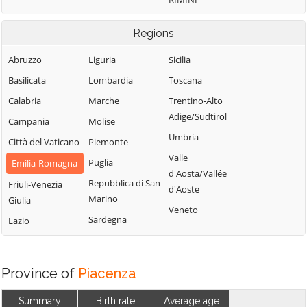
Regions
Abruzzo
Liguria
Sicilia
Basilicata
Lombardia
Toscana
Calabria
Marche
Trentino-Alto
Adige/Südtirol
Campania
Molise
Umbria
Città del Vaticano
Piemonte
Valle
Puglia
Emilia-Romagna
d'Aosta/Vallée
Repubblica di San
Friuli-Venezia
d'Aoste
Marino
Giulia
Veneto
Sardegna
Lazio
Province of
Piacenza
Summary
Birth rate
Average age