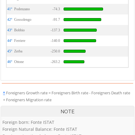
41°
Podenzano
-74.3
42°
Gossolengo
-91.7
43°
Bobbio
-137.3
44°
Ferriere
-140.0
45°
Zerba
-250.0
46°
Ottone
-263.2
^
Foreigners Growth rate = Foreigners Birth rate - Foreigners Death rate
+ Foreigners Migration rate
NOTE
Foreign born: Fonte ISTAT
Foreign Natural Balance: Fonte ISTAT