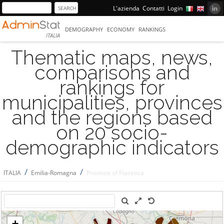
L'azienda
Contatti
Login
DEMOGRAPHY
ECONOMY
RANKINGS
ITALIA
Thematic maps, news,
comparisons and
rankings for
municipalities, provinces
and the regions based
on 20 socio-
demographic indicators
/
/
ITALIA
Emilia-Romagna
Province of Piacenza