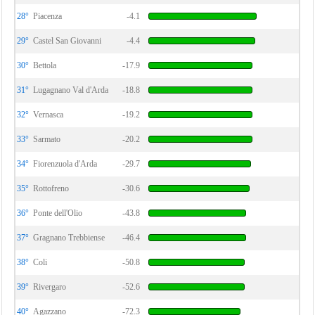
28°
Piacenza
-4.1
29°
Castel San Giovanni
-4.4
30°
Bettola
-17.9
31°
Lugagnano Val d'Arda
-18.8
32°
Vernasca
-19.2
33°
Sarmato
-20.2
34°
Fiorenzuola d'Arda
-29.7
35°
Rottofreno
-30.6
36°
Ponte dell'Olio
-43.8
37°
Gragnano Trebbiense
-46.4
38°
Coli
-50.8
39°
Rivergaro
-52.6
40°
Agazzano
-72.3