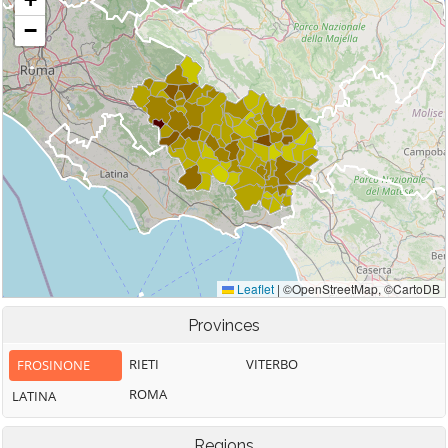
Provinces
RIETI
VITERBO
FROSINONE
ROMA
LATINA
Regions