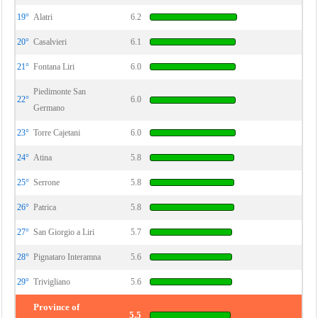
19°
Alatri
6.2
20°
Casalvieri
6.1
21°
Fontana Liri
6.0
Piedimonte San
22°
6.0
Germano
23°
Torre Cajetani
6.0
24°
Atina
5.8
25°
Serrone
5.8
26°
Patrica
5.8
27°
San Giorgio a Liri
5.7
28°
Pignataro Interamna
5.6
29°
Trivigliano
5.6
Province of
5.5