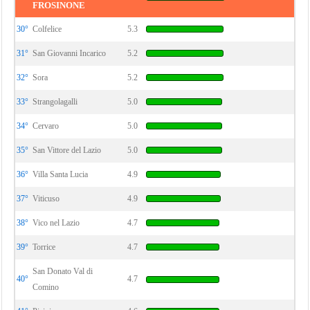
FROSINONE
30°
Colfelice
5.3
31°
San Giovanni Incarico
5.2
32°
Sora
5.2
33°
Strangolagalli
5.0
34°
Cervaro
5.0
35°
San Vittore del Lazio
5.0
36°
Villa Santa Lucia
4.9
37°
Viticuso
4.9
38°
Vico nel Lazio
4.7
39°
Torrice
4.7
San Donato Val di
40°
4.7
Comino