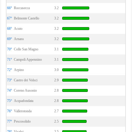
66°
Roccasecca
3.2
67°
Belmonte Castello
3.2
68°
Acuto
3.2
69°
Arnara
3.2
70°
Colle San Magno
3.1
71°
Campoli Appennino
3.1
72°
Arpino
3.0
73°
Castro dei Volsci
2.9
74°
Coreno Ausonio
2.8
75°
Acquafondata
2.8
76°
Vallerotonda
2.7
77°
Pescosolido
2.5
78°
Vicalvi
2.5