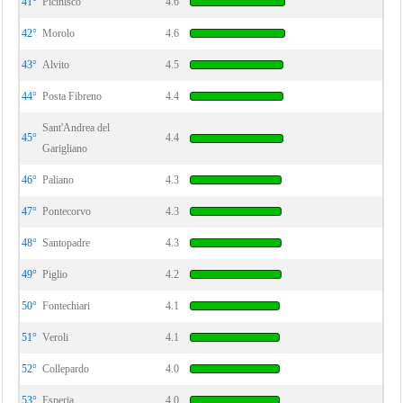
41°
Picinisco
4.6
42°
Morolo
4.6
43°
Alvito
4.5
44°
Posta Fibreno
4.4
Sant'Andrea del
45°
4.4
Garigliano
46°
Paliano
4.3
47°
Pontecorvo
4.3
48°
Santopadre
4.3
49°
Piglio
4.2
50°
Fontechiari
4.1
51°
Veroli
4.1
52°
Collepardo
4.0
53°
Esperia
4.0