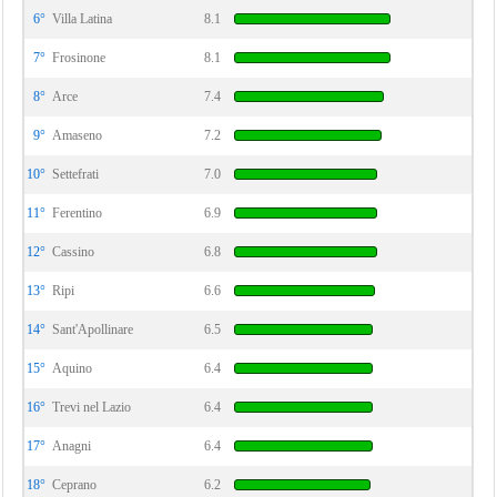
6°
Villa Latina
8.1
7°
Frosinone
8.1
8°
Arce
7.4
9°
Amaseno
7.2
10°
Settefrati
7.0
11°
Ferentino
6.9
12°
Cassino
6.8
13°
Ripi
6.6
14°
Sant'Apollinare
6.5
15°
Aquino
6.4
16°
Trevi nel Lazio
6.4
17°
Anagni
6.4
18°
Ceprano
6.2