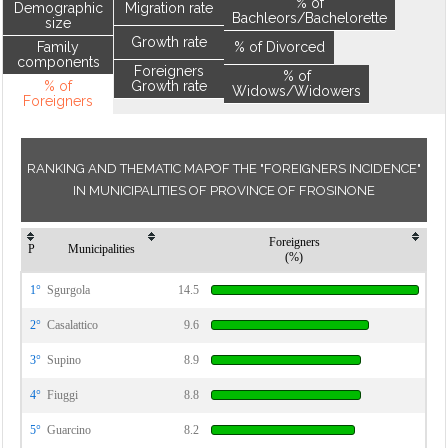
% of
Demographic
Migration rate
Bachleors/Bachelorette
size
Growth rate
Family
% of Divorced
components
Foreigners
% of
% of
Growth rate
Widows/Widowers
Foreigners
RANKING AND THEMATIC MAPOF THE "FOREIGNERS INCIDENCE"
IN MUNICIPALITIES OF PROVINCE OF FROSINONE
Foreigners
P
Municipalities
(%)
1°
Sgurgola
14.5
2°
Casalattico
9.6
3°
Supino
8.9
4°
Fiuggi
8.8
5°
Guarcino
8.2