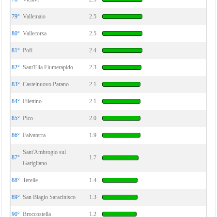
79°
Vallemaio
2.5
80°
Vallecorsa
2.5
81°
Pofi
2.4
82°
Sant'Elia Fiumerapido
2.3
83°
Castelnuovo Parano
2.1
84°
Filettino
2.1
85°
Pico
2.0
86°
Falvaterra
1.9
Sant'Ambrogio sul
87°
1.7
Garigliano
88°
Terelle
1.4
89°
San Biagio Saracinisco
1.3
90°
Broccostella
1.2