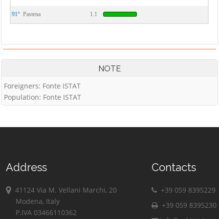
91°
Pastena
1.1
NOTE
Foreigners: Fonte ISTAT
Population: Fonte ISTAT
Address
Contacts
41124 Via M. Vellani Marchi, 20
+39 059 8395229
Modena, Italy
+39 059 8395230
P.IVA 03466110362