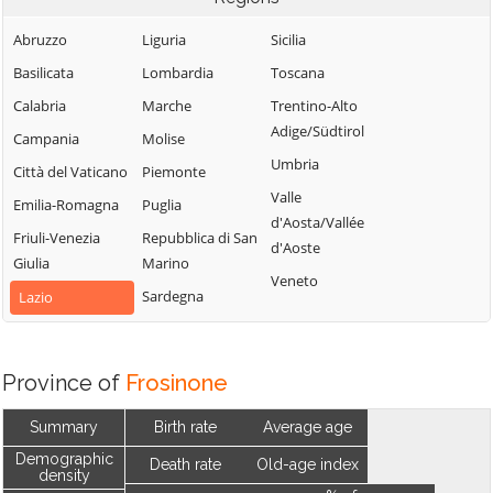
Abruzzo
Liguria
Sicilia
Basilicata
Lombardia
Toscana
Calabria
Marche
Trentino-Alto
Adige/Südtirol
Campania
Molise
Umbria
Città del Vaticano
Piemonte
Valle
Emilia-Romagna
Puglia
d'Aosta/Vallée
Friuli-Venezia
Repubblica di San
d'Aoste
Giulia
Marino
Veneto
Sardegna
Lazio
Province of
Frosinone
Summary
Birth rate
Average age
Demographic
Death rate
Old-age index
density