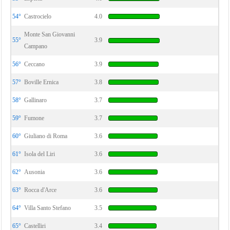
54°
Castrocielo
4.0
Monte San Giovanni
55°
3.9
Campano
56°
Ceccano
3.9
57°
Boville Ernica
3.8
58°
Gallinaro
3.7
59°
Fumone
3.7
60°
Giuliano di Roma
3.6
61°
Isola del Liri
3.6
62°
Ausonia
3.6
63°
Rocca d'Arce
3.6
64°
Villa Santo Stefano
3.5
65°
Castelliri
3.4