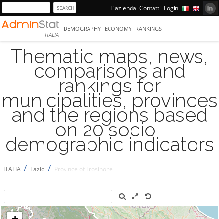
L'azienda
Contatti
Login
DEMOGRAPHY
ECONOMY
RANKINGS
ITALIA
Thematic maps, news,
comparisons and
rankings for
municipalities, provinces
and the regions based
on 20 socio-
demographic indicators
/
/
ITALIA
Lazio
Province of Frosinone