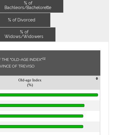
% of
Bachleors/Bachelorette
% of Divorced
% of
Widows/Widowers
[1]
THE "OLD-AGE INDEX"
OVINCE OF TREVISO
Old-age Index
(%)