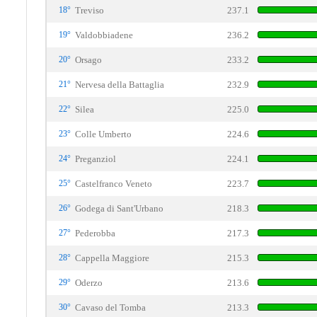
18°
Treviso
237.1
19°
Valdobbiadene
236.2
20°
Orsago
233.2
21°
Nervesa della Battaglia
232.9
22°
Silea
225.0
23°
Colle Umberto
224.6
24°
Preganziol
224.1
25°
Castelfranco Veneto
223.7
26°
Godega di Sant'Urbano
218.3
27°
Pederobba
217.3
28°
Cappella Maggiore
215.3
29°
Oderzo
213.6
30°
Cavaso del Tomba
213.3