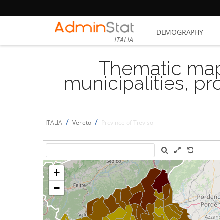
DEMOGRAPHY
ITALIA
Thematic map
municipalities, p
/
/
ITALIA
Veneto
Province of Treviso