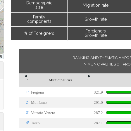
Demographic
Migration rate
size
Family
Growth rate
components
Foreigners
% of Foreigners
Growth rate
RANKING AND THEMATIC MAPOF 
IN MUNICIPALITIES OF PR
P
Municipalities
1°
Fregona
321.9
2°
Monfumo
291.0
3°
Vittorio Veneto
287.2
4°
Tarzo
287.1