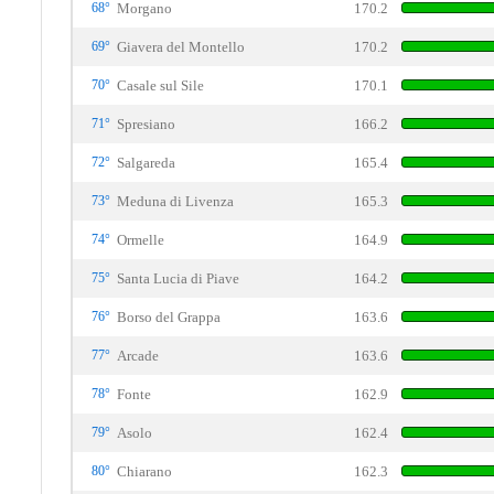
68°
Morgano
170.2
69°
Giavera del Montello
170.2
70°
Casale sul Sile
170.1
71°
Spresiano
166.2
72°
Salgareda
165.4
73°
Meduna di Livenza
165.3
74°
Ormelle
164.9
75°
Santa Lucia di Piave
164.2
76°
Borso del Grappa
163.6
77°
Arcade
163.6
78°
Fonte
162.9
79°
Asolo
162.4
80°
Chiarano
162.3