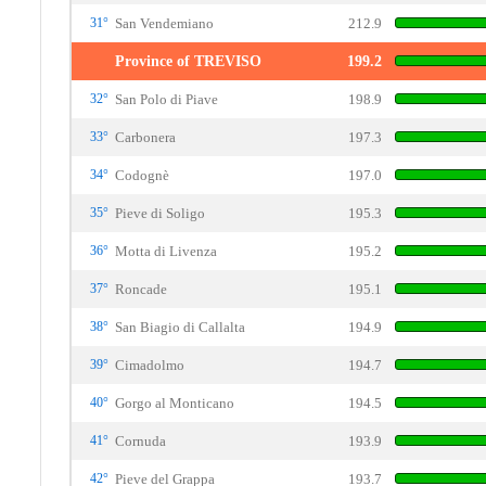
31°
San Vendemiano
212.9
Province of TREVISO
199.2
32°
San Polo di Piave
198.9
33°
Carbonera
197.3
34°
Codognè
197.0
35°
Pieve di Soligo
195.3
36°
Motta di Livenza
195.2
37°
Roncade
195.1
38°
San Biagio di Callalta
194.9
39°
Cimadolmo
194.7
40°
Gorgo al Monticano
194.5
41°
Cornuda
193.9
42°
Pieve del Grappa
193.7