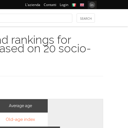
L'azienda
Contatti
Login
 rankings for
based on 20 socio-
Average age
Old-age index