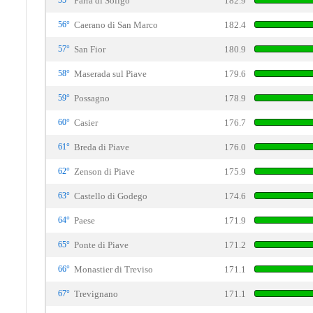
55°
Farra di Soligo
182.9
56°
Caerano di San Marco
182.4
57°
San Fior
180.9
58°
Maserada sul Piave
179.6
59°
Possagno
178.9
60°
Casier
176.7
61°
Breda di Piave
176.0
62°
Zenson di Piave
175.9
63°
Castello di Godego
174.6
64°
Paese
171.9
65°
Ponte di Piave
171.2
66°
Monastier di Treviso
171.1
67°
Trevignano
171.1