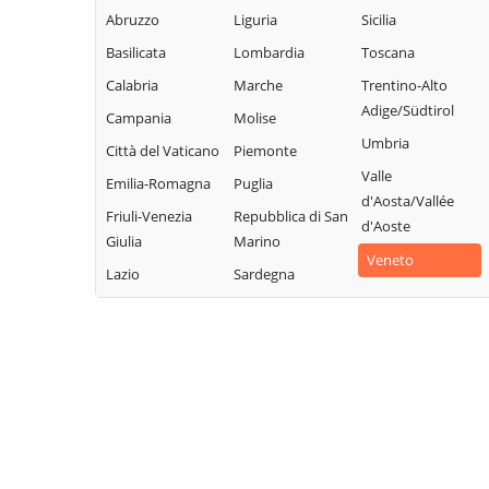
Abruzzo
Liguria
Sicilia
Basilicata
Lombardia
Toscana
Calabria
Marche
Trentino-Alto
Adige/Südtirol
Campania
Molise
Umbria
Città del Vaticano
Piemonte
Valle
Emilia-Romagna
Puglia
d'Aosta/Vallée
Friuli-Venezia
Repubblica di San
d'Aoste
Giulia
Marino
Veneto
Lazio
Sardegna