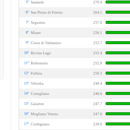
5°
Sarmede
270.4
6°
San Pietro di Feletto
264.1
7°
Segusino
257.0
8°
Miane
256.1
9°
Cison di Valmarino
255.7
10°
Revine Lago
255.4
11°
Refrontolo
252.9
12°
Follina
250.3
13°
Villorba
249.4
14°
Conegliano
248.6
15°
Gaiarine
247.7
16°
Mogliano Veneto
247.6
17°
Cordignano
238.0