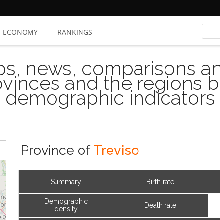
ECONOMY
RANKINGS
s, news, comparisons and
rovinces and the regions 
demographic indicators
Province of
Treviso
Summary
Birth rate
Demographic
Death rate
density