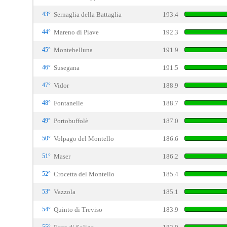
43°
Sernaglia della Battaglia
193.4
44°
Mareno di Piave
192.3
45°
Montebelluna
191.9
46°
Susegana
191.5
47°
Vidor
188.9
48°
Fontanelle
188.7
49°
Portobuffolè
187.0
50°
Volpago del Montello
186.6
51°
Maser
186.2
52°
Crocetta del Montello
185.4
53°
Vazzola
185.1
54°
Quinto di Treviso
183.9