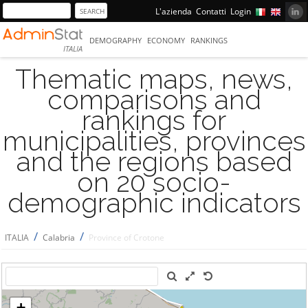
L'azienda
Contatti
Login
DEMOGRAPHY
ECONOMY
RANKINGS
ITALIA
Thematic maps, news,
comparisons and
rankings for
municipalities, provinces
and the regions based
on 20 socio-
demographic indicators
/
/
ITALIA
Calabria
Province of Crotone