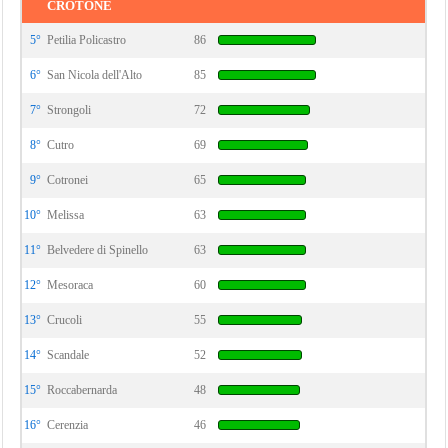
CROTONE
5°
Petilia Policastro
86
6°
San Nicola dell'Alto
85
7°
Strongoli
72
8°
Cutro
69
9°
Cotronei
65
10°
Melissa
63
11°
Belvedere di Spinello
63
12°
Mesoraca
60
13°
Crucoli
55
14°
Scandale
52
15°
Roccabernarda
48
16°
Cerenzia
46