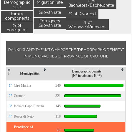
% of
Demographic
Migration rate
Bachleors/Bachelorette
size
Growth rate
Family
% of Divorced
components
Foreigners
% of
% of
Growth rate
Widows/Widowers
Foreigners
RANKING AND THEMATIC MAPOF THE "DEMOGRAPHIC DENSITY"
IN MUNICIPALITIES OF PROVINCE OF CROTONE
Demographic density
P
Municipalities
(N° inhabitants Km²)
1°
Cirò Marina
340
2°
Crotone
321
3°
Isola di Capo Rizzuto
145
4°
Rocca di Neto
118
Province of
93