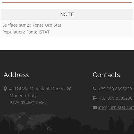
NOTE
Surface (Km2): Fonte UrbiStat
Population: Fonte ISTAT
Address
Contacts
41124 Via M. Vellani Marchi, 20
+39 059 8395229
Modena, Italy
+39 059 8395230
P.IVA 03466110362
info@urbistat.co