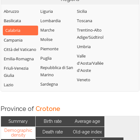
Abruzzo
Liguria
Sicilia
Basilicata
Lombardia
Toscana
Marche
Trentino-Alto
Calabria
Adige/Südtirol
Molise
Campania
Umbria
Piemonte
Città del Vaticano
Valle
Puglia
Emilia-Romagna
d'Aosta/Vallée
Repubblica di San
Friuli-Venezia
d'Aoste
Marino
Giulia
Veneto
Sardegna
Lazio
Province of
Crotone
Summary
Birth rate
Average age
Demographic
Death rate
Old-age index
density