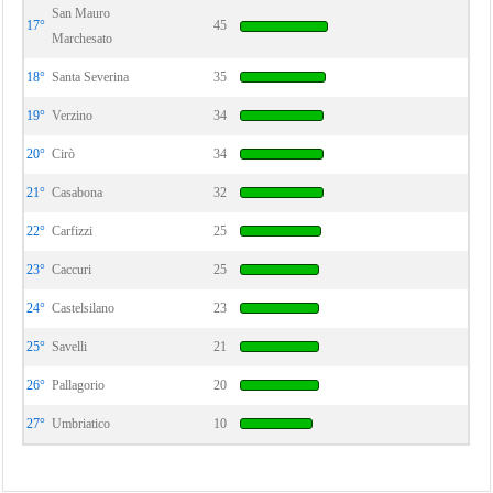
San Mauro
17°
45
Marchesato
18°
Santa Severina
35
19°
Verzino
34
20°
Cirò
34
21°
Casabona
32
22°
Carfizzi
25
23°
Caccuri
25
24°
Castelsilano
23
25°
Savelli
21
26°
Pallagorio
20
27°
Umbriatico
10