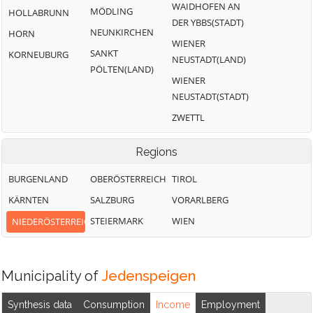
WAIDHOFEN AN
Zistersdorf
MÖDLING
HOLLABRUNN
Orth an der
DER YBBS(STADT)
Donau
NEUNKIRCHEN
HORN
WIENER
SANKT
KORNEUBURG
NEUSTADT(LAND)
PÖLTEN(LAND)
WIENER
NEUSTADT(STADT)
ZWETTL
Regions
BURGENLAND
OBERÖSTERREICH
TIROL
KÄRNTEN
SALZBURG
VORARLBERG
STEIERMARK
WIEN
NIEDERÖSTERREICH
Municipality of
Jedenspeigen
Synthesis data
Consumption
Income
Employment