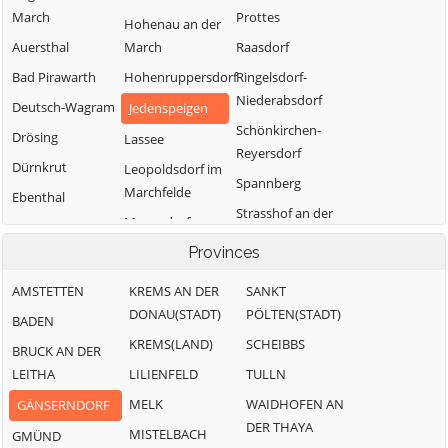
March
Prottes
Hohenau an der
Auersthal
March
Raasdorf
Bad Pirawarth
Hohenruppersdorf
Ringelsdorf-
Niederabsdorf
Deutsch-Wagram
Jedenspeigen
Schönkirchen-
Drösing
Lassee
Reyersdorf
Dürnkrut
Leopoldsdorf im
Spannberg
Marchfelde
Ebenthal
Strasshof an der
Mannsdorf an
Eckartsau
Nordbahn
der Donau
Provinces
Engelhartstetten
Sulz im
Marchegg
Gänserndorf
Weinviertel
AMSTETTEN
KREMS AN DER
SANKT
Markgrafneusiedl
DONAU(STADT)
PÖLTEN(STADT)
Glinzendorf
Untersiebenbrunn
BADEN
Matzen-
KREMS(LAND)
SCHEIBBS
Groß-Enzersdorf
Velm-Götzendorf
BRUCK AN DER
Raggendorf
LEITHA
LILIENFELD
TULLN
Groß-
Weiden an der
Neusiedl an der
Schweinbarth
March
MELK
WAIDHOFEN AN
GÄNSERNDORF
Zaya
DER THAYA
Weikendorf
MISTELBACH
GMÜND
Obersiebenbrunn