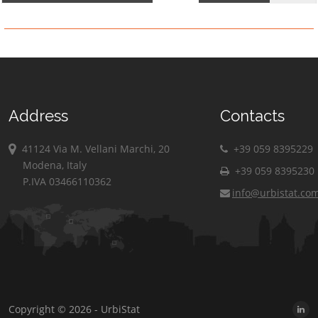
Address
Contacts
41124 Via M. Vellani Marchi, 20
+39 059 8395229
Modena, Italy
+39 059 8395230
P.IVA 03466110362
info@urbistat.co
Copyright © 2026 - UrbiStat