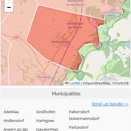
Municipalities
Stroll up beside >>
Aderklaa
Großhofen
Palterndorf-
Dobermannsdorf
Andlersdorf
Haringsee
Parbasdorf
Angern an der
Hauskirchen