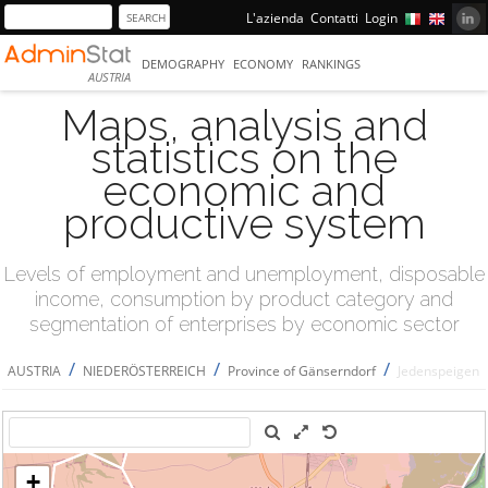
L'azienda
Contatti
Login
DEMOGRAPHY
ECONOMY
RANKINGS
AUSTRIA
Maps, analysis and
statistics on the
economic and
productive system
Levels of employment and unemployment, disposable
income, consumption by product category and
segmentation of enterprises by economic sector
/
/
/
AUSTRIA
NIEDERÖSTERREICH
Province of Gänserndorf
Jedenspeigen