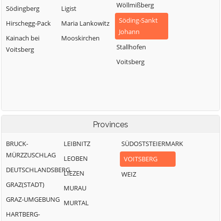
Wöllmißberg
Södingberg
Ligist
Söding-Sankt
Hirschegg-Pack
Maria Lankowitz
Johann
Kainach bei
Mooskirchen
Stallhofen
Voitsberg
Voitsberg
Provinces
BRUCK-
LEIBNITZ
SÜDOSTSTEIERMARK
MÜRZZUSCHLAG
LEOBEN
VOITSBERG
DEUTSCHLANDSBERG
LIEZEN
WEIZ
GRAZ(STADT)
MURAU
GRAZ-UMGEBUNG
MURTAL
HARTBERG-