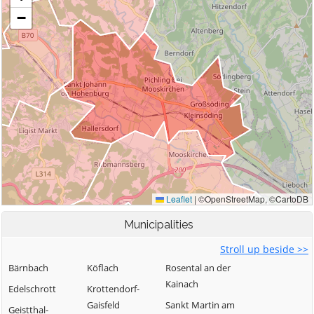
Municipalities
Stroll up beside >>
Bärnbach
Köflach
Rosental an der
Kainach
Edelschrott
Krottendorf-
Gaisfeld
Sankt Martin am
Geistthal-