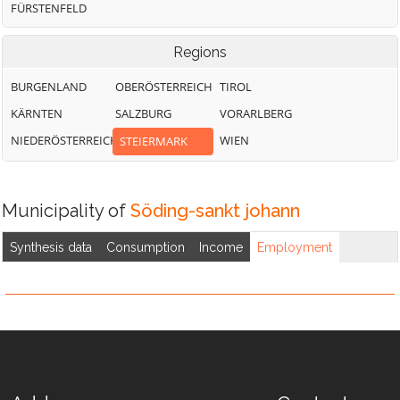
FÜRSTENFELD
Regions
BURGENLAND
OBERÖSTERREICH
TIROL
KÄRNTEN
SALZBURG
VORARLBERG
NIEDERÖSTERREICH
WIEN
STEIERMARK
Municipality of
Söding-sankt johann
Synthesis data
Consumption
Income
Employment