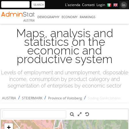
L'azienda
Contatti
Login
DEMOGRAPHY
ECONOMY
RANKINGS
AUSTRIA
Maps, analysis and
statistics on the
economic and
productive system
Levels of employment and unemployment, disposable
income, consumption by product category and
segmentation of enterprises by economic sector
/
/
/
AUSTRIA
STEIERMARK
Province of Voitsberg
Söding-Sankt Johann